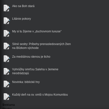
Ako sa Boh stará
Litánie pokory
My si tu žijeme v „duchovnom luxuse“
Silné sestry: Príbehy prenasledovaných žien
na Blízkom východe
Za mediálnou stenou je ticho
Vyhrážky smrťou Saleha v Jemene
neodrádzajú
Novinka: biblické hry
Každý deň na sv. omši s Mojou Komunitou
$reklama
$footer