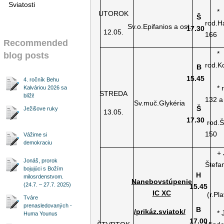
Sviatosti
*
UTOROK
Š
rod.H
Sv.o.Epifanios a ost.
17.30
12.05.
166
Recommended
*
blog posts
rod.K
B
15.45
4. ročník Behu
* ro
Kalváriou 2026 sa
STREDA
blíži!
132 a
Sv.muč.Glykéria
Š
Ježišove ruky
13.05.
17.30
rod.Š
150
Vážime si
demokraciu
+ Jo
Jonáš, prorok
Štefa
bojujúci s Božím
H
milosrdenstvom.
Nanebovstúpenie
(24.7. – 27.7. 2025)
15.45
IC XC
(r.Pl
Tváre
prenasledovaných -
B
/prikáz.sviatok/
* Já
Huma Younus
17.00