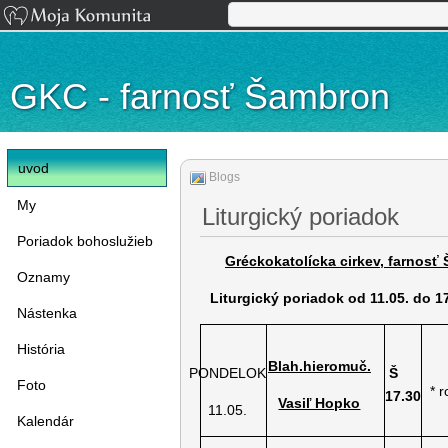
GKC - farnosť Šambron
uvod
Blogs
My
Liturgický poriadok
Poriadok bohoslužieb
Gréckokatolícka cirkev, farnosť
Oznamy
Liturgický poriadok od 11.05. do 1
Nástenka
História
Blah.hieromuč.
PONDELOK
Š
Foto
* r
17.30
Vasiľ Hopko
11.05.
Kalendár