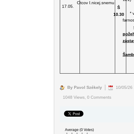
Otcov I.nicej.snemu
17.05.
Š
* ve
10.30
farno
pože
zásta
Šamb
By Pavol Székely
10/05/26
1048 Views,
0 Comments
Average (0 Votes)