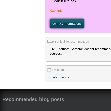
Martin Krajňák
Kapláni:
contact-informations
javax.portlet.title.recommended
GKC - farnosť Šambron doesnt-recommen
sources.
Invitation
Invite Friends
Recommended blog posts