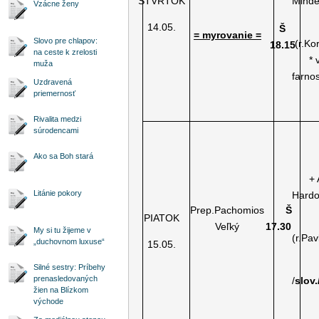
ŠTVRTOK
Minde
Vzácne ženy
14.05.
Š
= myrovanie =
Slovo pre chlapov:
(r.Ko
18.15
na ceste k zrelosti
* ve
muža
farno
Uzdravená
priemernosť
Rivalita medzi
súrodencami
Ako sa Boh stará
+ A
Litánie pokory
Hardo
Prep.Pachomios
Š
PIATOK
Veľký
17.30
My si tu žijeme v
(r.Pav
„duchovnom luxuse“
15.05.
Silné sestry: Príbehy
prenasledovaných
/
slov.
žien na Blízkom
východe