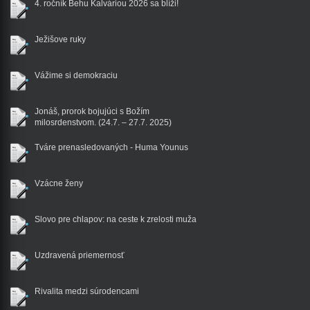
4. ročník Behu Kalváriou 2026 sa blíži!
Ježišove ruky
Vážime si demokraciu
Jonáš, prorok bojujúci s Božím
milosrdenstvom. (24.7. – 27.7. 2025)
Tváre prenasledovaných - Huma Younus
Vzácne ženy
Slovo pre chlapov: na ceste k zrelosti muža
Uzdravená priemernosť
Rivalita medzi súrodencami