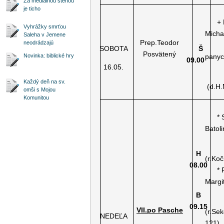
Za mediálnou stenou
je ticho
+ Ka
Vyhrážky smrťou
Micha
Saleha v Jemene
Prep.Teodor
neodrádzajú
ost.
SOBOTA
Š
Posvätený
panyc
Novinka: biblické hry
09.00
16.05.
Každý deň na sv.
(d.H.
omši s Mojou
Komunitou
* Sl
Batol
H
(r.Koč
08.00
* Pa
Margi
B
09.15
VII.po Pasche
(r.Se
NEDEĽA
121)