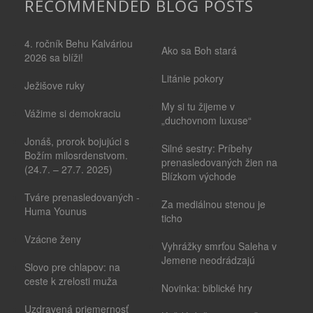
RECOMMENDED BLOG POSTS
4. ročník Behu Kalváriou
Ako sa Boh stará
2026 sa blíži!
Litánie pokory
Ježišove ruky
My si tu žijeme v
Vážime si demokraciu
„duchovnom luxuse“
Jonáš, prorok bojujúci s
Silné sestry: Príbehy
Božím milosrdenstvom.
prenasledovaných žien na
(24.7. – 27.7. 2025)
Blízkom východe
Tváre prenasledovaných -
Za mediálnou stenou je
Huma Younus
ticho
Vzácne ženy
Vyhrážky smrťou Saleha v
Jemene neodrádzajú
Slovo pre chlapov: na
ceste k zrelosti muža
Novinka: biblické hry
Uzdravená priemernosť