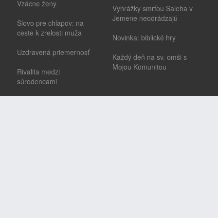
Vzácne ženy
Vyhrážky smrťou Saleha v
Jemene neodrádzajú
Slovo pre chlapov: na
ceste k zrelosti muža
Novinka: biblické hry
Uzdravená priemernosť
Každý deň na sv. omši s
Mojou Komunitou
Rivalita medzi
súrodencami