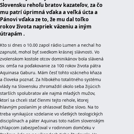
Slovensku rehoľu bratov kazateľov, za čo
mu patrí úprimná vďaka a veľká úcta a
Pánovi vďaka ze to, že mu dal toľko
rokov života napriek väzeniu a iným
útrapám .
Kto si dnes o 10.00 zapol rádio Lumen a nechal ho
zapnuté, mohol byť svedkom krásnej slávnosti. Vo
zvolenskom kostole otcov dominikánov bola slávená
sv. omša na poďakovanie za 100 rokov života pátra
Aquinasa Gaburu. Mám česť tohto vzácneho kňaza
a človeka poznať. Za hlbokého totalitného systému
vlády na Slovensku zhromaždil okolo seba žijúcich
starších spolubratov ale najmä mladých mužov,
ktorí sa chceli stať členmi tejto rehole, ktorej
hlavným poslaním je ohlasovať Božie slo
vo. Na to
treba vynikajúce vzdelanie vo všetkých teologických
disciplínach a páter Aquinas toto našim slovenským
chlapcom zabezpečoval v rodinnom domčeku v