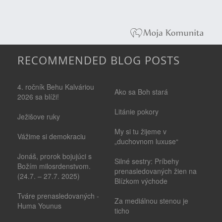
RECOMMENDED BLOG POSTS
4. ročník Behu Kalváriou
Ako sa Boh stará
2026 sa blíži!
Litánie pokory
Ježišove ruky
My si tu žijeme v
Vážime si demokraciu
„duchovnom luxuse“
Jonáš, prorok bojujúci s
Silné sestry: Príbehy
Božím milosrdenstvom.
prenasledovaných žien na
(24.7. – 27.7. 2025)
Blízkom východe
Tváre prenasledovaných -
Za mediálnou stenou je
Huma Younus
ticho