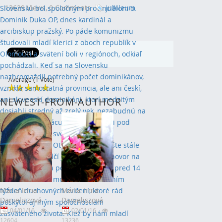
13629 Views,
0 Comments
jubileum
Average (1 Vote)
NEWEST-FROM-AUTHOR
Mária-Irma
Mária-Irma
Danieliszová
Danieliszová
04/01/16
02/01/16
12604
13236