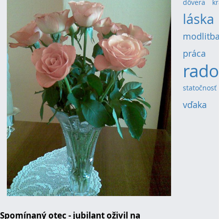
dôvera
(4)
k
láska
modlitb
práca
(5)
rado
statočnosť
vďaka
(6)
Spomínaný otec - jubilant oživil na