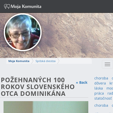
Moja Komunita
Spišská diecéza
Tog
Spišskopodhradský dekanát
farnosť Spišská Kapitula
nav
MÁRIA-IRMA
POŽEHNANÝCH 100
choroba
« Back
dôvera
k
ROKOV SLOVENSKÉHO
Napísať správu
láska
mod
OTCA DOMINIKÁNA
práca
rad
statočnosť
choroba
(4)