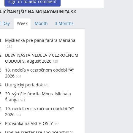
sign-in-to-add-comment
AJČÍTANEJŠIE NA MOJAKOMUNITA.SK
1 Day
Week
Month
3 Months
Myšlienka pre pána farára Mariána
1232
DEVÄTNÁSTA NEDEĽA V CEZROČNOM
OBDOBÍ 9. august 2026
725
18. nedeľa v cezročnom období "A"
2026
664
Liturgický poriadok
610
20. výročie úmrtia Mons. Michala
Štanga
571
19. nedeľa v cezročnom období "A"
2026
354
Pozvánka na VRCH OSLY
346
Lingine kresťanské spoločenstvo v