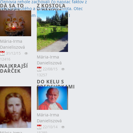
DÁ SA TO
Z KOSTOLA
VÔBEC?
K PÁNOVI.
Mária-Irma
Danieliszová
31/12/15
Mária-Irma
12416
Danieliszová
NAJKRAJŠÍ
22/08/15
DARČEK
13257
DO KELU S
PREDSUDKAMI
Mária-Irma
Danieliszová
22/10/14
Mária-Irma
15289