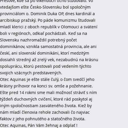
Prešove, kde sa po víkendoch ticho študovalo. Vo
vtedajšom ešte Česko-Slovensku bol spoločným
provinciálom o. Dominik Duka OP, dnes kardinál a
arcibiskup pražský. Po páde komunizmu študovali
mladí klerici z oboch republík v Olomouci a svätení
boli v regiónoch, odkiaľ pochádzali. Keď sa na
Slovensku nazhromaždil potrebný počet
dominikánov, vznikla samostatná provincia, ale ani
českí, ani slovenskí dominikáni, ktorí medzitým
dosiahli stredný až zrelý vek, nezabudnú na krásnu
spoluprácu, ktorú pestovali pod vedením týchto
svojich vzácnych predstavených.
Otec Aquinas je ešte stále čulý, o čom svedčí jeho
krásny príhovor na konci sv. omše a požehnanie.
Ešte pred 14 rokmi sme mali možnosť stráviť s ním
týždeň duchovných cvičení, ktoré rád poskytol aj
iným spoločnostiam zasväteného života. Kiež by
nám mladí členovia rehole zachovali čo najviac
faktov z jeho pohnutého a statočného života.
Otec Aquinas, Pán Vám žehnaj a odplať !