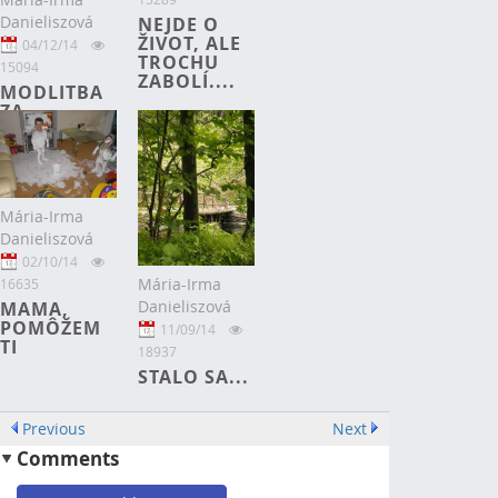
Danieliszová
NEJDE O
ŽIVOT, ALE
04/12/14
TROCHU
15094
ZABOLÍ....
MODLITBA
ZA
ĽUDMILKU
Mária-Irma
Danieliszová
02/10/14
Mária-Irma
16635
Danieliszová
MAMA,
POMÔŽEM
11/09/14
TI
18937
STALO SA...
Previous
Next
Comments