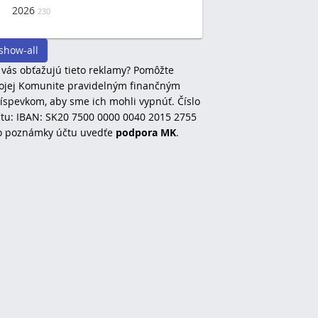
2026
230
show-all
 vás obťažujú tieto reklamy? Pomôžte
jej Komunite pravidelným finančným
íspevkom, aby sme ich mohli vypnúť. Číslo
tu: IBAN: SK20 7500 0000 0040 2015 2755
o poznámky účtu uvedťe
podpora MK
.