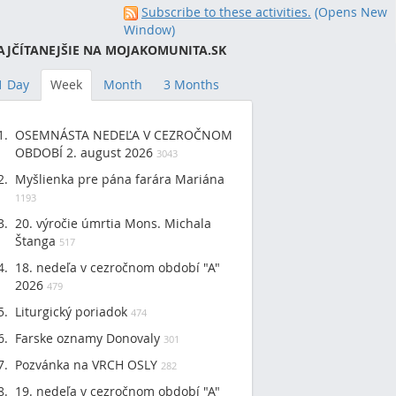
Subscribe to these activities.
(Opens New
Window)
AJČÍTANEJŠIE NA MOJAKOMUNITA.SK
1 Day
Week
Month
3 Months
OSEMNÁSTA NEDEĽA V CEZROČNOM
OBDOBÍ 2. august 2026
3043
Myšlienka pre pána farára Mariána
1193
20. výročie úmrtia Mons. Michala
Štanga
517
18. nedeľa v cezročnom období "A"
2026
479
Liturgický poriadok
474
Farske oznamy Donovaly
301
Pozvánka na VRCH OSLY
282
19. nedeľa v cezročnom období "A"