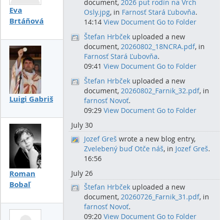
document,
2026 put rodín na Vrch
Eva
Osly.jpg
, in
Farnosť Stará Ľubovňa
.
Brtáňová
14:14
View Document
Go to Folder
Štefan Hrbček
uploaded a new
document,
20260802_18NCRA.pdf
, in
Farnosť Stará Ľubovňa
.
09:41
View Document
Go to Folder
Štefan Hrbček
uploaded a new
document,
20260802_Farnik_32.pdf
, in
Luigi Gabriš
farnosť Novoť
.
09:29
View Document
Go to Folder
July 30
Jozef Greš
wrote a new blog entry,
Zvelebený buď Otče náš
, in
Jozef Greš
.
16:56
Roman
July 26
Bobaľ
Štefan Hrbček
uploaded a new
document,
20260726_Farnik_31.pdf
, in
farnosť Novoť
.
09:20
View Document
Go to Folder