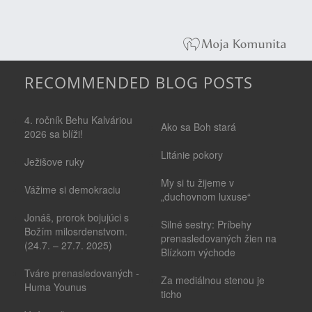
RECOMMENDED BLOG POSTS
4. ročník Behu Kalváriou
Ako sa Boh stará
2026 sa blíži!
Litánie pokory
Ježišove ruky
My si tu žijeme v
Vážime si demokraciu
„duchovnom luxuse“
Jonáš, prorok bojujúci s
Silné sestry: Príbehy
Božím milosrdenstvom.
prenasledovaných žien na
(24.7. – 27.7. 2025)
Blízkom východe
Tváre prenasledovaných -
Za mediálnou stenou je
Huma Younus
ticho