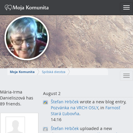
Tog
nav
Moja Komunita
Spišská diecéza
Tog
Spišskopodhradský dekanát
farnosť Spišská Kapitula
nav
MÁRIA-IRMA
Mária-Irma
August 2
Danieliszová has
Štefan Hrbček
wrote a new blog entry,
Napísať správu
89 friends.
Pozvánka na VRCH OSLY
, in
Farnosť
Stará Ľubovňa
.
14:16
Štefan Hrbček
uploaded a new