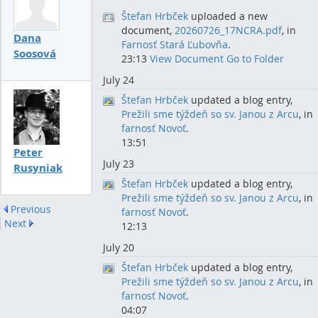
Štefan Hrbček
uploaded a new
document,
20260726_17NCRA.pdf
, in
Dana
Farnosť Stará Ľubovňa
.
Soosová
23:13
View Document
Go to Folder
July 24
Štefan Hrbček
updated a blog entry,
Prežili sme týždeň so sv. Janou z Arcu
, in
farnosť Novoť
.
13:51
Peter
July 23
Rusyniak
Štefan Hrbček
updated a blog entry,
Prežili sme týždeň so sv. Janou z Arcu
, in
Previous
farnosť Novoť
.
Next
12:13
July 20
Štefan Hrbček
updated a blog entry,
Prežili sme týždeň so sv. Janou z Arcu
, in
farnosť Novoť
.
04:07