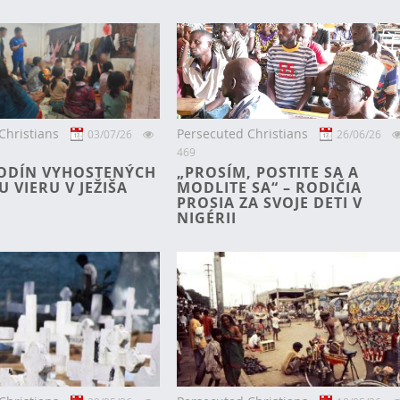
Christians
Persecuted Christians
03/07/26
26/06/26
469
ODÍN VYHOSTENÝCH
„PROSÍM, POSTITE SA A
U VIERU V JEŽIŠA
MODLITE SA“ – RODIČIA
PROSIA ZA SVOJE DETI V
NIGÉRII