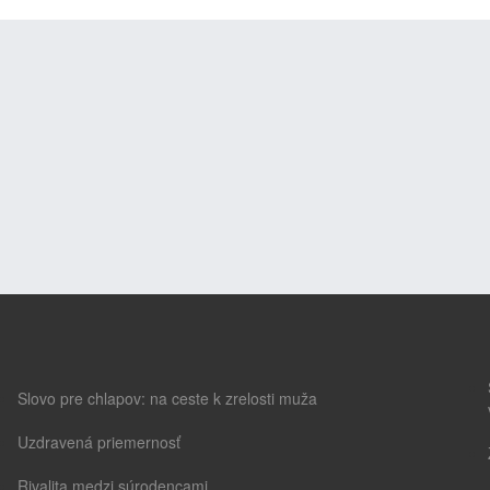
Slovo pre chlapov: na ceste k zrelosti muža
Uzdravená priemernosť
Rivalita medzi súrodencami