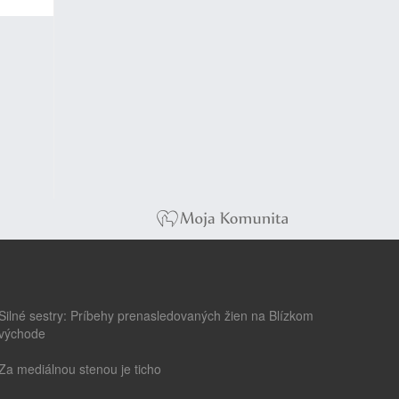
Silné sestry: Príbehy prenasledovaných žien na Blízkom
východe
Za mediálnou stenou je ticho