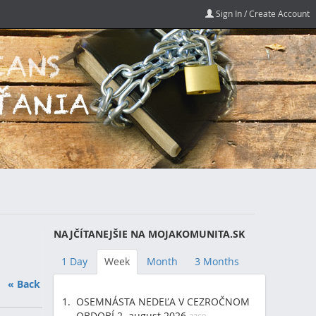
Sign In / Create Account
NAJČÍTANEJŠIE NA MOJAKOMUNITA.SK
1 Day
Week
Month
3 Months
« Back
OSEMNÁSTA NEDEĽA V CEZROČNOM
OBDOBÍ 2. august 2026