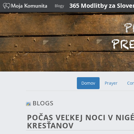
365 Modlitby za Slov
Blogy
Domov
Prayer
Con
BLOGS
POČAS VEĽKEJ NOCI V NIGÉ
KRESŤANOV