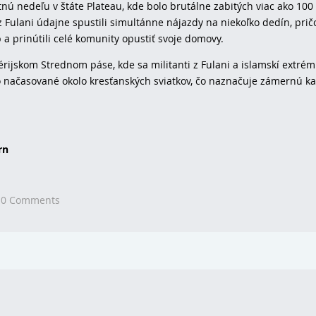
nú nedeľu v štáte Plateau, kde bolo brutálne zabitých viac ako 100
 z Fulani údajne spustili simultánne nájazdy na niekoľko dedín, pri
a prinútili celé komunity opustiť svoje domovy.
ijskom Strednom páse, kde sa militanti z Fulani a islamskí extrémi
o načasované okolo kresťanských sviatkov, čo naznačuje zámernú 
rn
,
0 Comments