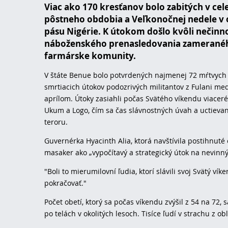
Viac ako 170 kresťanov bolo zabitých v cele
pôstneho obdobia a Veľkonočnej nedele v 
pásu Nigérie. K útokom došlo kvôli nečinno
náboženského prenasledovania zameranéh
farmárske komunity.
V štáte Benue bolo potvrdených najmenej 72 mŕtvych 
smrtiacich útokov podozrivých militantov z Fulani med
aprílom. Útoky zasiahli počas Svätého víkendu viacer
Ukum a Logo, čím sa čas slávnostných úvah a uctieva
teroru.
Guvernérka Hyacinth Alia, ktorá navštívila postihnuté o
masaker ako „vypočítavý a strategický útok na nevinn
"Boli to mierumilovní ľudia, ktorí slávili svoj Svätý v
pokračovať."
Počet obetí, ktorý sa počas víkendu zvýšil z 54 na 72,
po telách v okolitých lesoch. Tisíce ľudí v strachu z ob