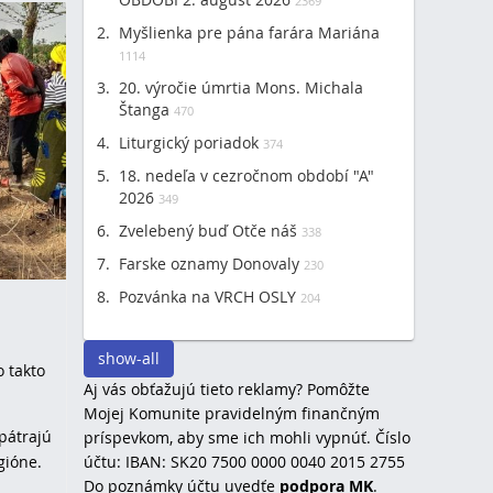
2369
Myšlienka pre pána farára Mariána
1114
20. výročie úmrtia Mons. Michala
Štanga
470
Liturgický poriadok
374
18. nedeľa v cezročnom období "A"
2026
349
Zvelebený buď Otče náš
338
Farske oznamy Donovaly
230
Pozvánka na VRCH OSLY
204
show-all
o takto
Aj vás obťažujú tieto reklamy? Pomôžte
Mojej Komunite pravidelným finančným
 pátrajú
príspevkom, aby sme ich mohli vypnúť. Číslo
účtu: IBAN: SK20 7500 0000 0040 2015 2755
gióne.
Do poznámky účtu uvedťe
podpora MK
.