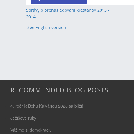
Správy o prenasledovaní kresťanov 2013 -
2014
See English version
RECOMMENDED BLOG POSTS
4. ročník Behu Kalváriou 2026 sa blíži!
Ježišove ruky
Vážime si demokraciu