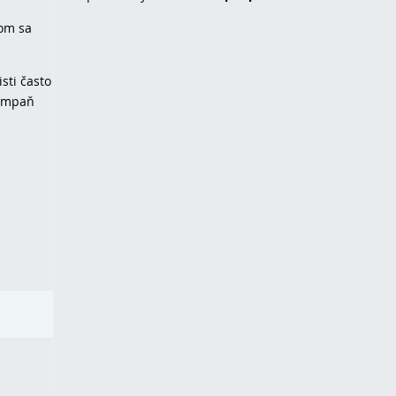
čom sa
sti často
kampaň