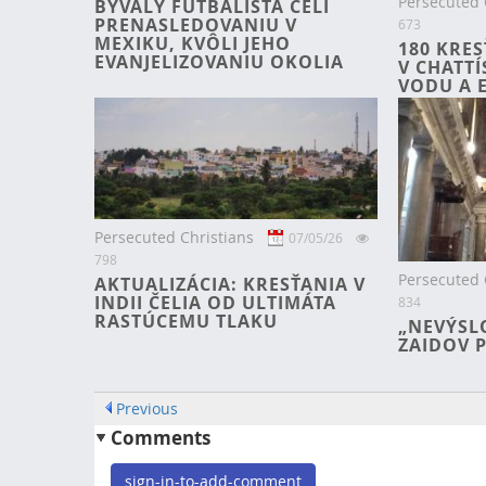
Persecuted 
BÝVALÝ FUTBALISTA ČELÍ
PRENASLEDOVANIU V
673
MEXIKU, KVÔLI JEHO
180 KRE
EVANJELIZOVANIU OKOLIA
V CHATT
VODU A 
Persecuted Christians
07/05/26
798
Persecuted 
AKTUALIZÁCIA: KRESŤANIA V
INDII ČELIA OD ULTIMÁTA
834
RASTÚCEMU TLAKU
„NEVÝSL
ZAIDOV 
Previous
Comments
sign-in-to-add-comment