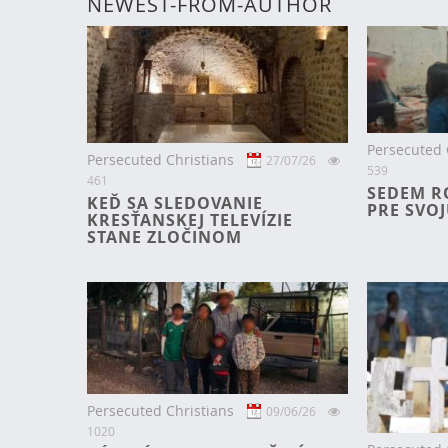
NEWEST-FROM-AUTHOR
Persecuted 
Persecuted Christians
27/07/26
539
461
SEDEM R
KEĎ SA SLEDOVANIE
PRE SVOJ
KRESŤANSKEJ TELEVÍZIE
STANE ZLOČINOM
Persecuted Christians
09/06/26
1020