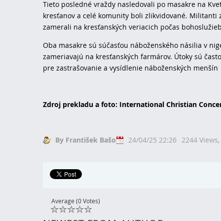
Tieto posledné vraždy nasledovali po masakre na Kvet
kresťanov a celé komunity boli zlikvidované. Militanti
zamerali na kresťanských veriacich počas bohoslužieb 
Oba masakre sú súčasťou náboženského násilia v nigér
zameriavajú na kresťanských farmárov. Útoky sú čast
pre zastrašovanie a vysídlenie náboženských menšín
Zdroj prekladu a foto: International Christian Conce
By František Bašo
24/04/25 22:26
2244 Views
Average (0 Votes)