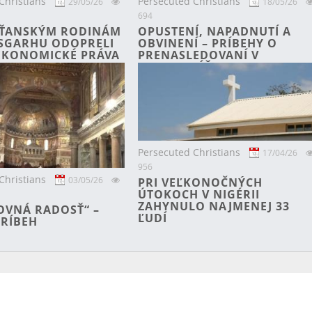
Christians
Persecuted Christians
29/05/26
18/05/26
694
SŤANSKÝM RODINÁM
OPUSTENÍ, NAPADNUTÍ A
ÍSGARHU ODOPRELI
OBVINENÍ – PRÍBEHY O
EKONOMICKÉ PRÁVA
PRENASLEDOVANÍ V
BANGLADÉŠI
Persecuted Christians
17/04/26
956
Christians
03/05/26
PRI VEĽKONOČNÝCH
ÚTOKOCH V NIGÉRII
ZAHYNULO NAJMENEJ 33
OVNÁ RADOSŤ“ –
ĽUDÍ
PRÍBEH