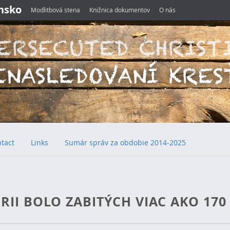
ensko
Modlitbová stena
Knižnica dokumentov
O nás
tact
Links
Sumár správ za obdobie 2014-2025
RII BOLO ZABITÝCH VIAC AKO 170