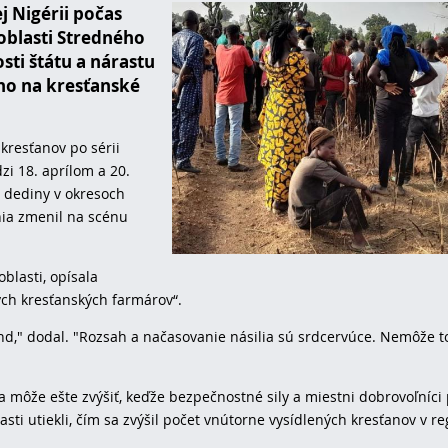
j Nigérii počas
oblasti Stredného
sti štátu a nárastu
o na kresťanské
kresťanov po sérii
zi 18. aprílom a 20.
é dediny v okresoch
nia zmenil na scénu
blasti, opísala
ých kresťanských farmárov“.
íkend," dodal. "Rozsah a načasovanie násilia sú srdcervúce. Nemôže t
 sa môže ešte zvýšiť, keďže bezpečnostné sily a miestni dobrovoľníci
lasti utiekli, čím sa zvýšil počet vnútorne vysídlených kresťanov v re