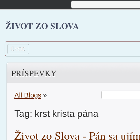
ŽIVOT ZO SLOVA
ÚVOD
PRÍSPEVKY
All Blogs
»
Tag: krst krista pána
Život zo Slova - Pán sa ujím