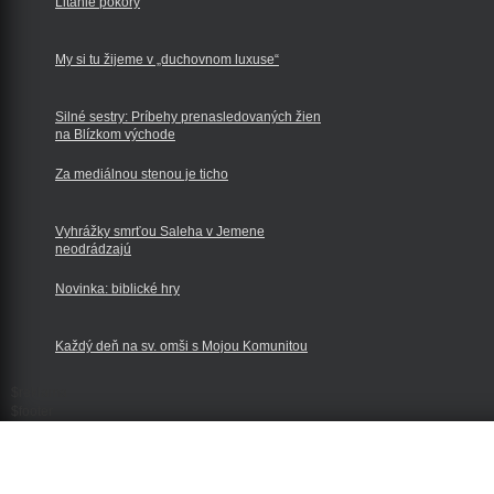
Litánie pokory
My si tu žijeme v „duchovnom luxuse“
Silné sestry: Príbehy prenasledovaných žien
na Blízkom východe
Za mediálnou stenou je ticho
Vyhrážky smrťou Saleha v Jemene
neodrádzajú
Novinka: biblické hry
Každý deň na sv. omši s Mojou Komunitou
$reklama
$footer