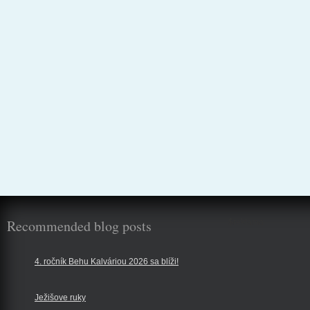
Recommended blog posts
$reklama
4. ročník Behu Kalváriou 2026 sa blíži!
Ježišove ruky