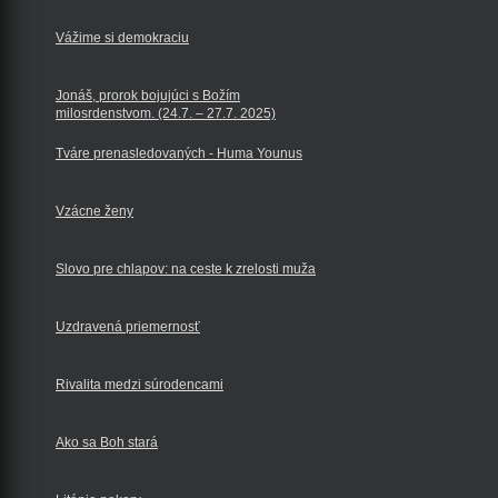
Vážime si demokraciu
Jonáš, prorok bojujúci s Božím
milosrdenstvom. (24.7. – 27.7. 2025)
Tváre prenasledovaných - Huma Younus
Vzácne ženy
Slovo pre chlapov: na ceste k zrelosti muža
Uzdravená priemernosť
Rivalita medzi súrodencami
Ako sa Boh stará