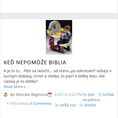
KEĎ NEPOMÔŽE BIBLIA
A je to tu... Pôst sa skončil... od včera „po vzkriesení“ voňajú v
kuchyni klobásy, chren a všetko, čo patrí k Veľkej Noci. Ale
naozaj je to všetko?
Read More
»
By Marcela Bagínová
4/20/14 4:02 PM
deti
kritika
na adresu
11493 Views,
0 Comments
veľká noc
kliešte