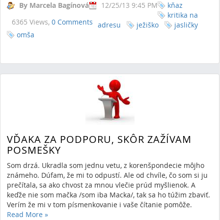
By Marcela Bagínová
12/25/13 9:45 PM
kňaz
kritika na
6365 Views,
0 Comments
adresu
ježiško
jasličky
omša
VĎAKA ZA PODPORU, SKÔR ZAŽÍVAM
POSMEŠKY
Som drzá. Ukradla som jednu vetu, z korenšpondecie môjho
známeho. Dúfam, že mi to odpustí. Ale od chvíle, čo som si ju
prečítala, sa ako chvost za mnou vlečie prúd myšlienok. A
keďže nie som mačka /som iba Macka/, tak sa ho túžim zbaviť.
Verím že mi v tom písmenkovanie i vaše čítanie pomôže.
Read More
»