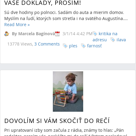
VAŠE DOKLADY, PROSÍM!
Sú dve hodiny po polnoci. Sadám do auta a mierim domov.
Myslím na ľudí, ktorých som stretla i na svätého Augustína....
Read More
»
By Marcela Bagínová
3/1/14 4:42 PM
kritika na
adresu
ilava
13778 Views,
3 Comments
ples
farnosť
DOVOLÍM SI VÁM SKOČIŤ DO REČÍ
Pri upratovaní izby som začula z rádia, známy to hlas: „Pán