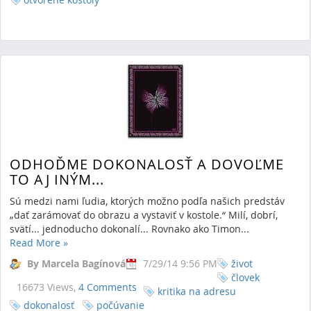
ODHOĎME DOKONALOSŤ A DOVOĽME
TO AJ INÝM...
Sú medzi nami ľudia, ktorých možno podľa našich predstáv
„dať zarámovať do obrazu a vystaviť v kostole.“ Milí, dobrí,
svätí... jednoducho dokonalí... Rovnako ako Timon...
Read More
»
By Marcela Bagínová
7/29/14 9:56 PM
život
človek
16673 Views,
4 Comments
kritika na adresu
dokonalosť
počúvanie