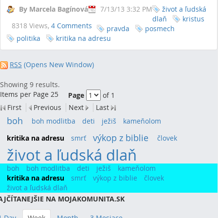
By Marcela Bagínová
7/13/13 3:32 PM
život a ľudská
dlaň
kristus
8318 Views,
4 Comments
pravda
posmech
politika
kritika na adresu
RSS
(Opens New Window)
Showing 9 results.
Items per Page 25
Page
of 1
First
Previous
Next
Last
boh
(24)
boh modlitba
(7)
deti
(14)
ježiš
(9)
kameňolom
(7)
výkop z biblie
(20)
kritika na adresu
(9)
smrť
(11)
človek
(8)
život a ľudská dlaň
(78)
boh
boh modlitba
deti
ježiš
kameňolom
kritika na adresu
smrť
výkop z biblie
človek
život a ľudská dlaň
AJČÍTANEJŠIE NA MOJAKOMUNITA.SK
1 Day
Week
Month
3 Mesiace