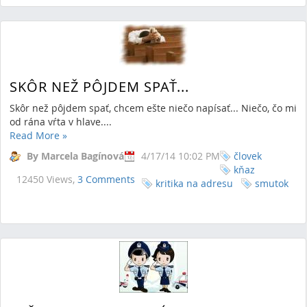
SKÔR NEŽ PÔJDEM SPAŤ...
Skôr než pôjdem spať, chcem ešte niečo napísať... Niečo, čo mi
od rána vŕta v hlave....
Read More
»
By Marcela Bagínová
4/17/14 10:02 PM
človek
kňaz
12450 Views,
3 Comments
kritika na adresu
smutok