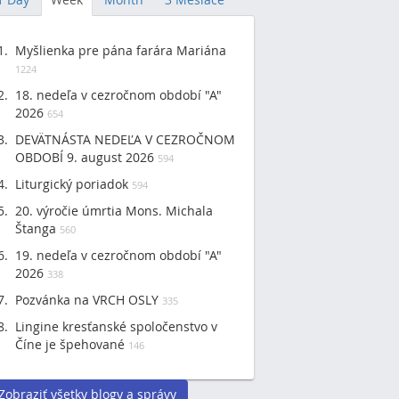
Myšlienka pre pána farára Mariána
1224
18. nedeľa v cezročnom období "A"
2026
654
DEVÄTNÁSTA NEDEĽA V CEZROČNOM
OBDOBÍ 9. august 2026
594
Liturgický poriadok
594
20. výročie úmrtia Mons. Michala
Štanga
560
19. nedeľa v cezročnom období "A"
2026
338
Pozvánka na VRCH OSLY
335
Lingine kresťanské spoločenstvo v
Číne je špehované
146
Zobraziť všetky blogy a správy