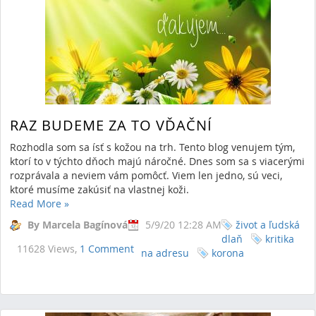
RAZ BUDEME ZA TO VĎAČNÍ
Rozhodla som sa ísť s kožou na trh. Tento blog venujem tým,
ktorí to v týchto dňoch majú náročné. Dnes som sa s viacerými
rozprávala a neviem vám pomôcť. Viem len jedno, sú veci,
ktoré musíme zakúsiť na vlastnej koži.
Read More
»
By Marcela Bagínová
5/9/20 12:28 AM
život a ľudská
dlaň
kritika
11628 Views,
1 Comment
na adresu
korona