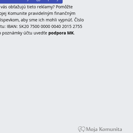
 vás obťažujú tieto reklamy? Pomôžte
jej Komunite pravidelným finančným
íspevkom, aby sme ich mohli vypnúť. Číslo
tu: IBAN: SK20 7500 0000 0040 2015 2755
o poznámky účtu uvedťe
podpora MK
.