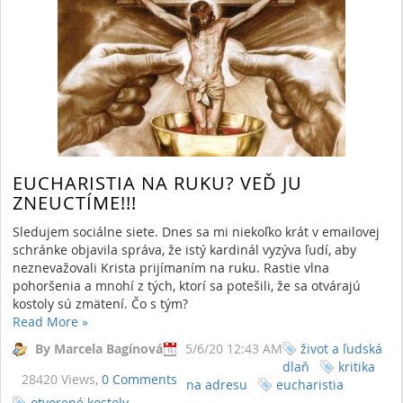
EUCHARISTIA NA RUKU? VEĎ JU
ZNEUCTÍME!!!
Sledujem sociálne siete. Dnes sa mi niekoľko krát v emailovej
schránke objavila správa, že istý kardinál vyzýva ľudí, aby
neznevažovali Krista prijímaním na ruku. Rastie vlna
pohoršenia a mnohí z tých, ktorí sa potešili, že sa otvárajú
kostoly sú zmätení. Čo s tým?
Read More
»
By Marcela Bagínová
5/6/20 12:43 AM
život a ľudská
dlaň
kritika
28420 Views,
0 Comments
na adresu
eucharistia
otvorené kostoly