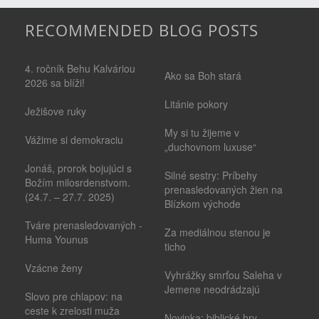
RECOMMENDED BLOG POSTS
4. ročník Behu Kalváriou
Ako sa Boh stará
2026 sa blíži!
Litánie pokory
Ježišove ruky
My si tu žijeme v
Vážime si demokraciu
„duchovnom luxuse“
Jonáš, prorok bojujúci s
Silné sestry: Príbehy
Božím milosrdenstvom.
prenasledovaných žien na
(24.7. – 27.7. 2025)
Blízkom východe
Tváre prenasledovaných -
Za mediálnou stenou je
Huma Younus
ticho
Vzácne ženy
Vyhrážky smrťou Saleha v
Jemene neodrádzajú
Slovo pre chlapov: na
ceste k zrelosti muža
Novinka: biblické hry