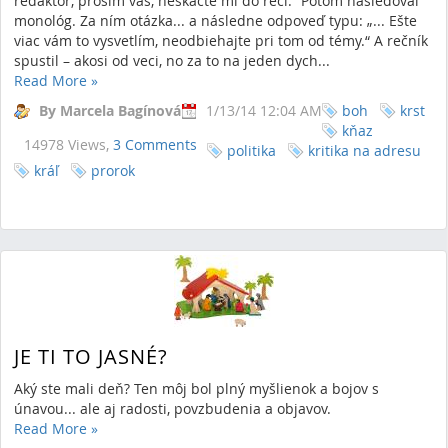
redaktor, prosím vás, neskáčte mi do rečí.“ Potom nasledoval
monológ. Za ním otázka... a následne odpoveď typu: „... Ešte
viac vám to vysvetlím, neodbiehajte pri tom od témy.“ A rečník
spustil – akosi od veci, no za to na jeden dych...
Read More
»
By Marcela Bagínová
1/13/14 12:04 AM
boh
krst
kňaz
14978 Views,
3 Comments
politika
kritika na adresu
kráľ
prorok
JE TI TO JASNÉ?
Aký ste mali deň? Ten môj bol plný myšlienok a bojov s
únavou... ale aj radosti, povzbudenia a objavov.
Read More
»