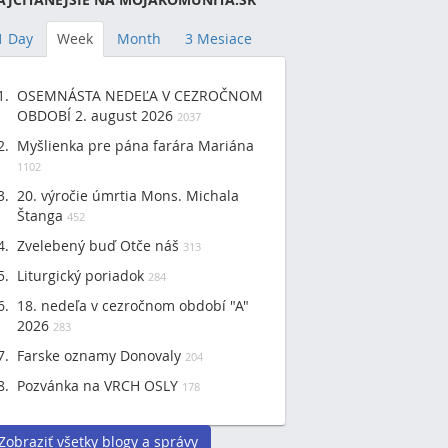
1 Day
Week
Month
3 Mesiace
OSEMNÁSTA NEDEĽA V CEZROČNOM
OBDOBÍ 2. august 2026
2037
Myšlienka pre pána farára Mariána
1102
20. výročie úmrtia Mons. Michala
Štanga
452
Zvelebený buď Otče náš
313
Liturgický poriadok
284
18. nedeľa v cezročnom období "A"
2026
283
Farske oznamy Donovaly
204
Pozvánka na VRCH OSLY
178
Zobraziť všetky blogy a správy