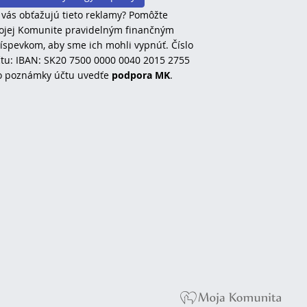
 vás obťažujú tieto reklamy? Pomôžte
jej Komunite pravidelným finančným
íspevkom, aby sme ich mohli vypnúť. Číslo
tu: IBAN: SK20 7500 0000 0040 2015 2755
o poznámky účtu uvedťe
podpora MK
.