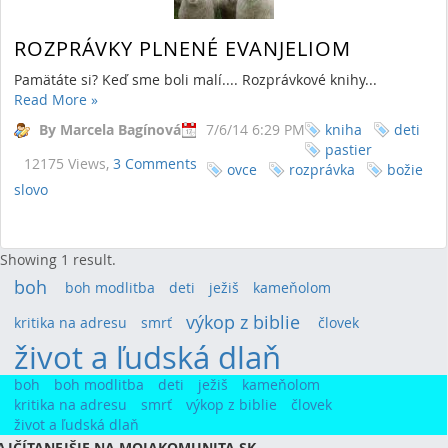
ROZPRÁVKY PLNENÉ EVANJELIOM
Pamätáte si? Keď sme boli malí.... Rozprávkové knihy...
Read More
»
By Marcela Bagínová
7/6/14 6:29 PM
kniha
deti
pastier
12175 Views,
3 Comments
ovce
rozprávka
božie
slovo
RSS
(Opens New Window)
Showing 1 result.
boh
(24)
boh modlitba
(7)
deti
(14)
ježiš
(9)
kameňolom
(7)
výkop z biblie
(20)
kritika na adresu
(9)
smrť
(11)
človek
(8)
život a ľudská dlaň
(78)
boh
boh modlitba
deti
ježiš
kameňolom
kritika na adresu
smrť
výkop z biblie
človek
život a ľudská dlaň
AJČÍTANEJŠIE NA MOJAKOMUNITA.SK