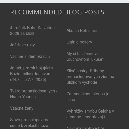
RECOMMENDED BLOG POSTS
4. ročník Behu Kalváriou
Ako sa Boh stará
2026 sa blíži!
Litánie pokory
Ježišove ruky
My si tu žijeme v
Vážime si demokraciu
„duchovnom luxuse“
Jonáš, prorok bojujúci s
Silné sestry: Príbehy
Božím milosrdenstvom.
prenasledovaných žien na
(24.7. – 27.7. 2025)
Blízkom východe
Tváre prenasledovaných -
Za mediálnou stenou je
Huma Younus
ticho
Vzácne ženy
Vyhrážky smrťou Saleha v
Jemene neodrádzajú
Slovo pre chlapov: na
ceste k zrelosti muža
Novinka: biblické hry