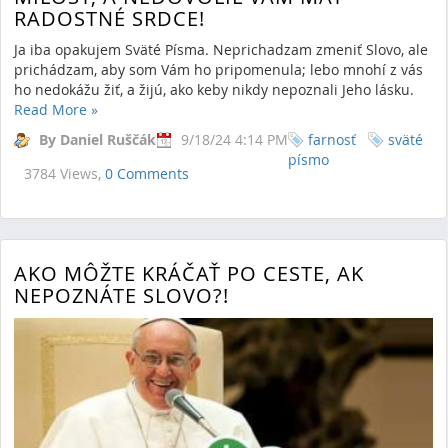
RADOSTNÉ SRDCE!
Ja iba opakujem Sväté Písma. Neprichadzam zmeniť Slovo, ale
prichádzam, aby som Vám ho pripomenula; lebo mnohí z vás
ho nedokážu žiť, a žijú, ako keby nikdy nepoznali Jeho lásku.
Read More
»
By Daniel Ruščák
9/18/24 4:14 PM
farnosť
sväté
písmo
3784 Views,
0 Comments
AKO MÔŽTE KRÁČAŤ PO CESTE, AK
NEPOZNÁTE SLOVO?!