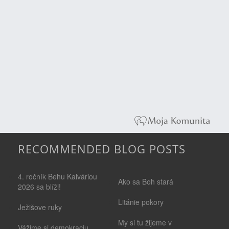
RECOMMENDED BLOG POSTS
4. ročník Behu Kalváriou
Ako sa Boh stará
2026 sa blíži!
Litánie pokory
Ježišove ruky
My si tu žijeme v
Vážime si demokraciu