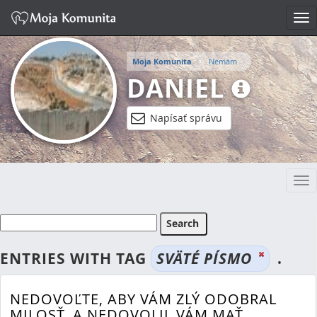
Tog
nav
Moja Komunita
Nemám
DANIEL
Napísať správu
Tog
nav
ENTRIES WITH TAG
SVÄTÉ PÍSMO
.
NEDOVOĽTE, ABY VÁM ZLÝ ODOBRAL
MILOSŤ, A NEDOVOLIL VÁM MAŤ