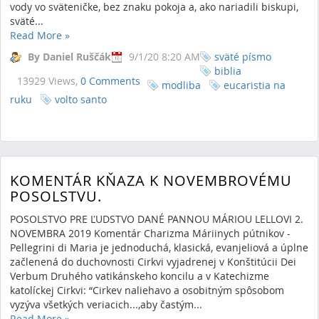
vody vo sväteničke, bez znaku pokoja a, ako nariadili biskupi,
sväté...
Read More
»
By Daniel Ruščák
9/1/20 8:20 AM
sväté písmo
biblia
13929 Views,
0 Comments
modliba
eucaristia na
ruku
volto santo
KOMENTÁR KŇAZA K NOVEMBROVÉMU
POSOLSTVU.
POSOLSTVO PRE ĽUDSTVO DANÉ PANNOU MÁRIOU LELLOVI 2.
NOVEMBRA 2019 Komentár Charizma Máriinych pútnikov -
Pellegrini di Maria je jednoduchá, klasická, evanjeliová a úplne
začlenená do duchovnosti Cirkvi vyjadrenej v Konštitúcii Dei
Verbum Druhého vatikánskeho koncilu a v Katechizme
katolíckej Cirkvi: “Cirkev naliehavo a osobitným spôsobom
vyzýva všetkých veriacich...,aby častým...
Read More
»