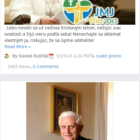
Lebo mnohí sa už neživia Kristovým telom, nežijúc viac
sviatosti a žijú vieru podľa seba! Nenechajte sa oklamať
vlastným ja, riskujúc, že sa úplne oddialite!
Read More
»
By Daniel Ruščák
6/25/24 4:20 PM
sväté písmo
3463 Views,
0 Comments