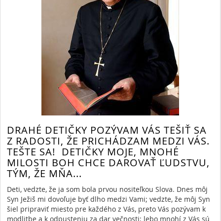
DRAHÉ DETIČKY POZÝVAM VÁS TEŠIŤ SA
Z RADOSTI, ŽE PRICHÁDZAM MEDZI VÁS.
TEŠTE SA! DETIČKY MOJE, MNOHÉ
MILOSTI BOH CHCE DAROVAŤ ĽUDSTVU,
TÝM, ŽE MŇA...
Deti, vedzte, že ja som bola prvou nositeľkou Slova. Dnes môj
Syn Ježiš mi dovoľuje byť dlho medzi Vami; vedzte, že môj Syn
šiel pripraviť miesto pre každého z Vás, preto Vás pozývam k
modlitbe a k odpusteniu za dar večnosti; lebo mnohí z Vás sú