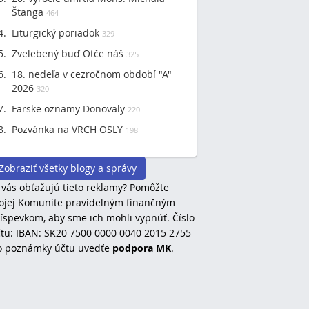
Štanga
464
Liturgický poriadok
329
Zvelebený buď Otče náš
325
18. nedeľa v cezročnom období "A"
2026
320
Farske oznamy Donovaly
220
Pozvánka na VRCH OSLY
198
Zobraziť všetky blogy a správy
 vás obťažujú tieto reklamy? Pomôžte
jej Komunite pravidelným finančným
íspevkom, aby sme ich mohli vypnúť. Číslo
tu: IBAN: SK20 7500 0000 0040 2015 2755
o poznámky účtu uvedťe
podpora MK
.