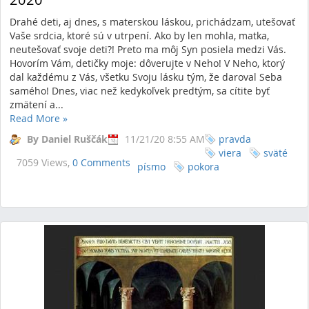
Drahé deti, aj dnes, s materskou láskou, prichádzam, utešovať
Vaše srdcia, ktoré sú v utrpení. Ako by len mohla, matka,
neutešovať svoje deti?! Preto ma môj Syn posiela medzi Vás.
Hovorím Vám, detičky moje: dôverujte v Neho! V Neho, ktorý
dal každému z Vás, všetku Svoju lásku tým, že daroval Seba
samého! Dnes, viac než kedykoľvek predtým, sa cítite byť
zmätení a...
Read More
»
By Daniel Ruščák
11/21/20 8:55 AM
pravda
viera
sväté
7059 Views,
0 Comments
písmo
pokora