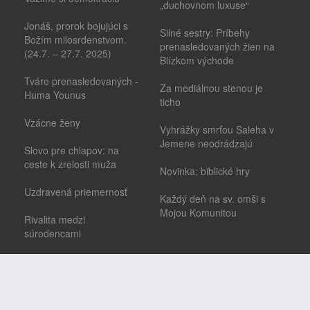
„duchovnom luxuse“
Jonáš, prorok bojujúci s
Silné sestry: Príbehy
Božím milosrdenstvom.
prenasledovaných žien na
(24.7. – 27.7. 2025)
Blízkom východe
Tváre prenasledovaných -
Za mediálnou stenou je
Huma Younus
ticho
Vzácne ženy
Vyhrážky smrťou Saleha v
Jemene neodrádzajú
Slovo pre chlapov: na
ceste k zrelosti muža
Novinka: biblické hry
Uzdravená priemernosť
Každý deň na sv. omši s
Mojou Komunitou
Rivalita medzi
súrodencami