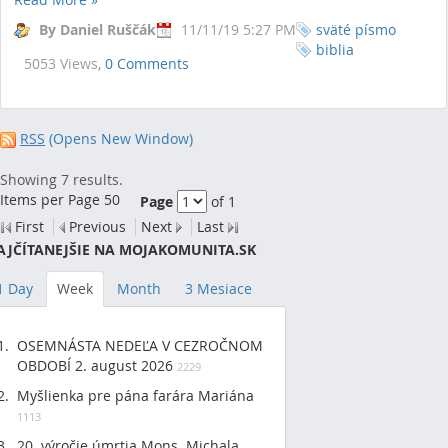
By Daniel Ruščák
11/11/19 5:27 PM
sväté písmo
biblia
5053 Views,
0 Comments
RSS
(Opens New Window)
Showing 7 results.
Items per Page 50
Page
of 1
First
Previous
Next
Last
AJČÍTANEJŠIE NA MOJAKOMUNITA.SK
1 Day
Week
Month
3 Mesiace
OSEMNÁSTA NEDEĽA V CEZROČNOM
OBDOBÍ 2. august 2026
2229
Myšlienka pre pána farára Mariána
1113
20. výročie úmrtia Mons. Michala