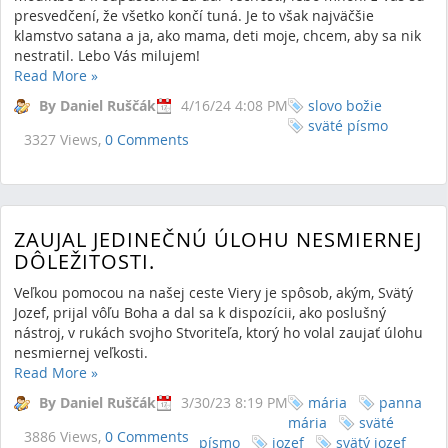
presvedčení, že všetko končí tuná. Je to však najväčšie
klamstvo satana a ja, ako mama, deti moje, chcem, aby sa nik
nestratil. Lebo Vás milujem!
Read More
»
By Daniel Ruščák
4/16/24 4:08 PM
slovo božie
sväté písmo
3327 Views,
0 Comments
ZAUJAL JEDINEČNÚ ÚLOHU NESMIERNEJ
DÔLEŽITOSTI.
Veľkou pomocou na našej ceste Viery je spôsob, akým, Svätý
Jozef, prijal vôľu Boha a dal sa k dispozícii, ako poslušný
nástroj, v rukách svojho Stvoriteľa, ktorý ho volal zaujať úlohu
nesmiernej veľkosti.
Read More
»
By Daniel Ruščák
3/30/23 8:19 PM
mária
panna
mária
sväté
3886 Views,
0 Comments
písmo
jozef
svätý jozef