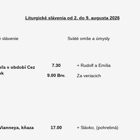
Liturgické slávenia od 2. do 9. augusta 2026
é slávenie
Sväté omše a úmysly
7.30
+ Rudolf a Emília
ľa v období Cez
ok
9.00
B
rv.
Za veriacich
 Vianneya, kňaza
17.00
+ Slávko, (pohrebná)