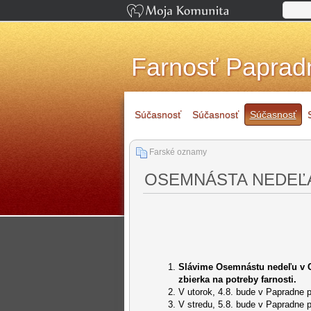
Farnosť Paprad
Súčasnosť
Súčasnosť
Súčasnosť
Farské oznamy
OSEMNÁSTA NEDEĽA 
Slávime Osemnástu nedeľu v C
zbierka na potreby farnosti.
V utorok, 4.8. bude v Papradne
V stredu, 5.8. bude v Papradne 