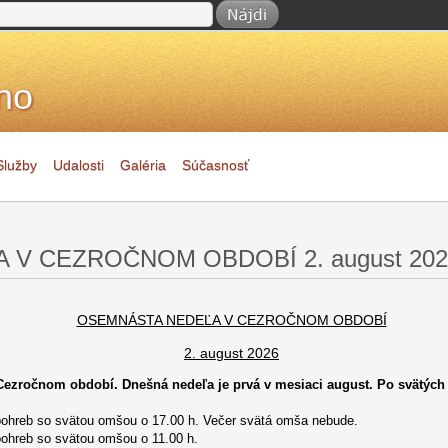
no
Služby
Udalosti
Galéria
Súčasnosť
V CEZROČNOM OBDOBÍ 2. august 202
OSEMNÁSTA NEDEĽA V CEZROČNOM OBDOBÍ
2. august 2026
ezročnom období. Dnešná nedeľa je prvá v mesiaci august. Po svätýc
 pohreb so svätou omšou o 17.00 h. Večer svätá omša nebude.
pohreb so svätou omšou o 11.00 h.