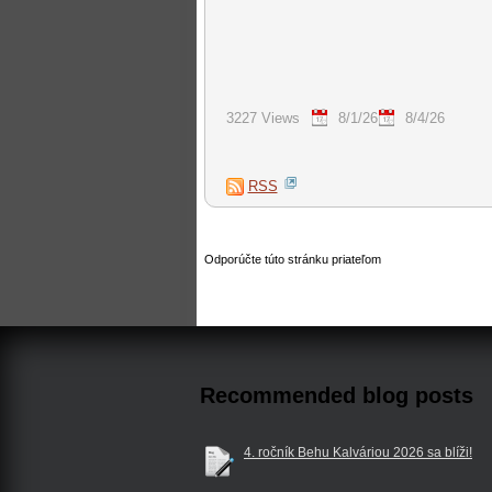
3227 Views
8/1/26
8/4/26
RSS
Odporúčte túto stránku priateľom
Recommended blog posts
4. ročník Behu Kalváriou 2026 sa blíži!