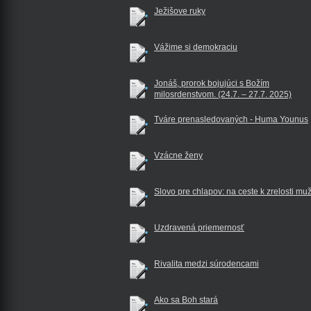
Ježišove ruky
Vážime si demokraciu
Jonáš, prorok bojujúci s Božím
milosrdenstvom. (24.7. – 27.7. 2025)
Tváre prenasledovaných - Huma Younus
Vzácne ženy
Slovo pre chlapov: na ceste k zrelosti mu
Uzdravená priemernosť
Rivalita medzi súrodencami
Ako sa Boh stará