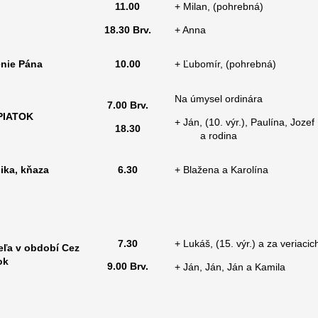
11.00
+ Milan, (pohrebná)
18.30
B
rv.
+ Anna
nie Pána
10.00
+ Ľubomír, (pohrebná)
Na úmysel ordinára
7.00
B
rv.
PIATOK
+ Ján, (10. výr.), Paulína, Jozef
18.30
a rodina
ika, kňaza
6.30
+ Blažena a Karolína
7.30
+ Lukáš, (15. výr.) a za veriacic
eľa v období Cez
ok
9.00
B
rv.
+ Ján, Ján, Ján a Kamila