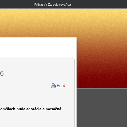
Prihlásiť / Zaregistrovať sa
6
Print
h omšiach bude adorácia a mesačná