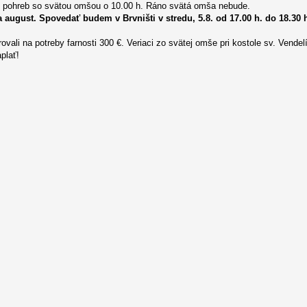
ne pohreb so svätou omšou o 10.00 h. Ráno svätá omša nebude.
a august. Spovedať budem v Brvništi v stredu, 5.8. od 17.00 h. do 18.30 
ovali na potreby farnosti 300 €. Veriaci zo svätej omše pri kostole sv. Vendel
plať!