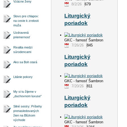
Vzácne ženy
8/2/26
679
Liturgický
Slovo pre chlapov:
na ceste k zrelosti
poriadok
muža
Uzdravená
priemernosť
GKC - farnosť Šambron
7/26/26
845
Rivalita medzi
súrodencami
Liturgický
Ako sa Boh stará
poriadok
Litánie pokory
GKC - farnosť Šambron
7/20/26
811
My si tu žijeme v
„duchovnom luxuse“
Liturgický
poriadok
Silné sestry: Príbehy
prenasledovaných
žien na Blízkom
východe
GKC - farnosť Šambron