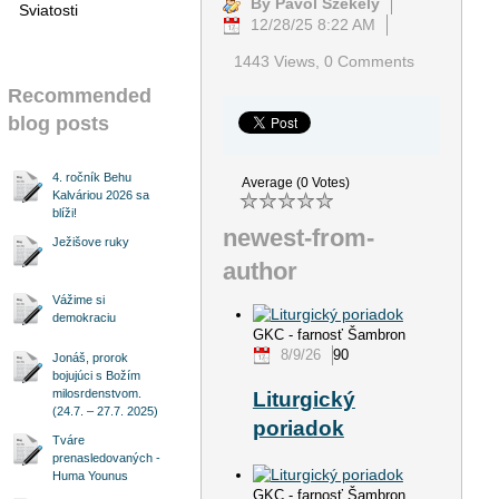
By Pavol Székely
Sviatosti
12/28/25 8:22 AM
1443 Views,
0 Comments
Recommended
blog posts
4. ročník Behu
Average (0 Votes)
Kalváriou 2026 sa
blíži!
newest-from-
Ježišove ruky
author
Vážime si
demokraciu
GKC - farnosť Šambron
8/9/26
90
Jonáš, prorok
bojujúci s Božím
milosrdenstvom.
Liturgický
(24.7. – 27.7. 2025)
poriadok
Tváre
prenasledovaných -
Huma Younus
GKC - farnosť Šambron