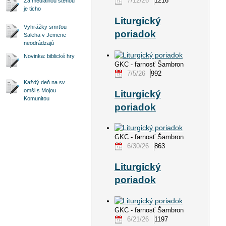
7/12/26
1216
Za mediálnou stenou
je ticho
Liturgický
Vyhrážky smrťou
poriadok
Saleha v Jemene
neodrádzajú
Novinka: biblické hry
GKC - farnosť Šambron
7/5/26
992
Každý deň na sv.
omši s Mojou
Liturgický
Komunitou
poriadok
GKC - farnosť Šambron
6/30/26
863
Liturgický
poriadok
GKC - farnosť Šambron
6/21/26
1197