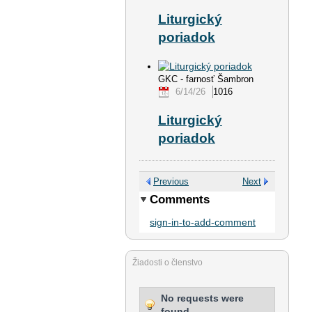
Liturgický
poriadok
GKC - farnosť Šambron
6/14/26
1016
Liturgický
poriadok
Previous
Next
Comments
sign-in-to-add-comment
Žiadosti o členstvo
No requests were
found.