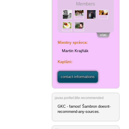
Members
Miestny správca:
Martin Krajňák
Kapláni:
contact-informations
javax.portlet.title.recommended
GKC - farnosť Šambron doesnt-
recommend-any-sources.