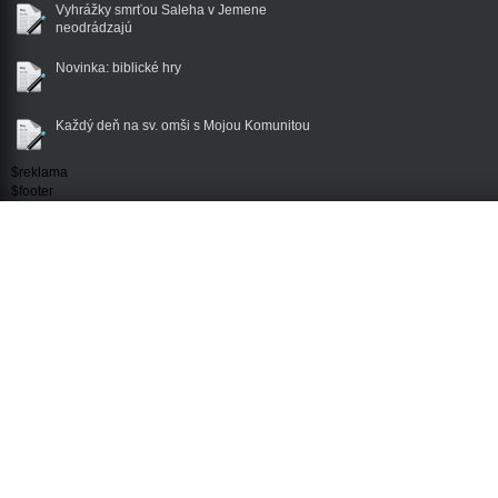
Vyhrážky smrťou Saleha v Jemene
neodrádzajú
Novinka: biblické hry
Každý deň na sv. omši s Mojou Komunitou
$reklama
$footer