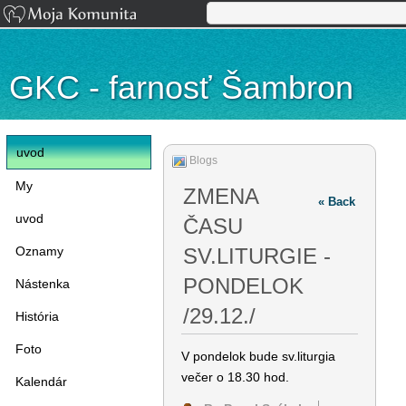
GKC - farnosť Šambron
uvod
Blogs
My
ZMENA
« Back
uvod
ČASU
Oznamy
SV.LITURGIE -
PONDELOK
Nástenka
/29.12./
História
Foto
V pondelok bude sv.liturgia
večer o 18.30 hod.
Kalendár