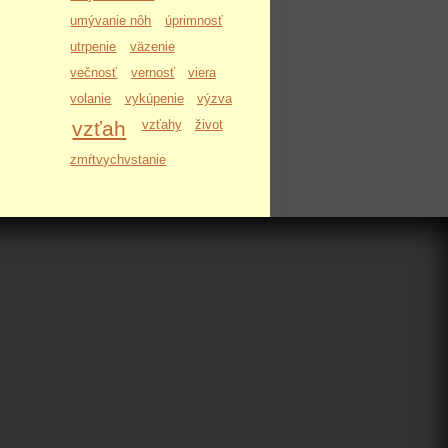
umývanie nôh
úprimnosť
utrpenie
väzenie
večnosť
vernosť
viera
volanie
vykúpenie
výzva
vzťah
vzťahy
život
zmŕtvychvstanie