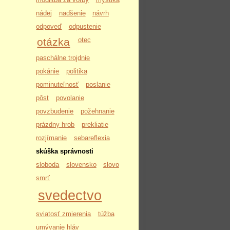
nádej
nadšenie
návrh
odpoveď
odpustenie
otázka
otec
paschálne trojdnie
pokánie
politika
pominuteľnosť
poslanie
pôst
povolanie
povzbudenie
požehnanie
prázdny hrob
prekliatie
rozjímanie
sebareflexia
skúška správnosti
sloboda
slovensko
slovo
smrť
svedectvo
sviatosť zmierenia
túžba
umývanie hláv