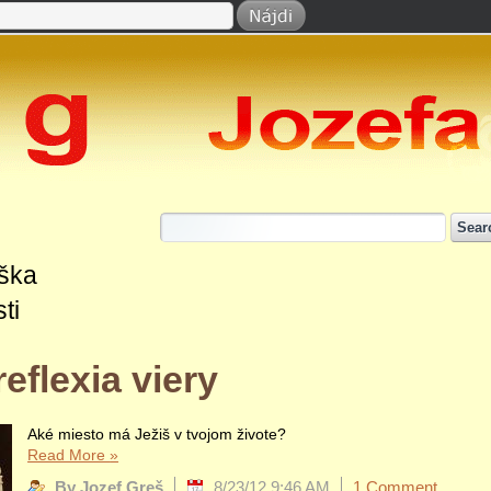
ška
ti
eflexia viery
Aké miesto má Ježiš v tvojom živote?
Read More
»
By Jozef Greš
8/23/12 9:46 AM
1 Comment