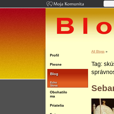
All Blogs
»
Profil
Tag: skú
Piesne
správnos
Blog
Echo
Sebar
Slova
Obohatilo
ma
Priatelia