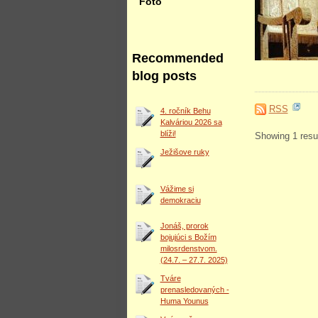
Foto
Recommended
blog posts
RSS
4. ročník Behu
Kalváriou 2026 sa
blíži!
Showing 1 resul
Ježišove ruky
Vážime si
demokraciu
Jonáš, prorok
bojujúci s Božím
milosrdenstvom.
(24.7. – 27.7. 2025)
Tváre
prenasledovaných -
Huma Younus