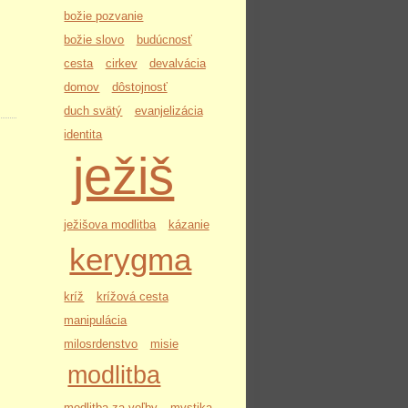
božie pozvanie
božie slovo
budúcnosť
cesta
cirkev
devalvácia
domov
dôstojnosť
duch svätý
evanjelizácia
identita
ježiš
ježišova modlitba
kázanie
kerygma
kríž
krížová cesta
manipulácia
milosrdenstvo
misie
modlitba
modlitba za voľby
mystika