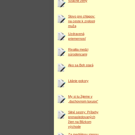
Vzácne ženy
Slovo pre chlapov:
na ceste k zrelosti
muža
Uzdravená
priemernosť
Rivalita medzi
súrodencami
Ako sa Boh stará
Litánie pokory
My si tu žijeme v
„duchovnom luxuse“
Silné sestry: Príbehy
prenasledovaných
žien na Blízkom
východe
Za mediálnou stenou