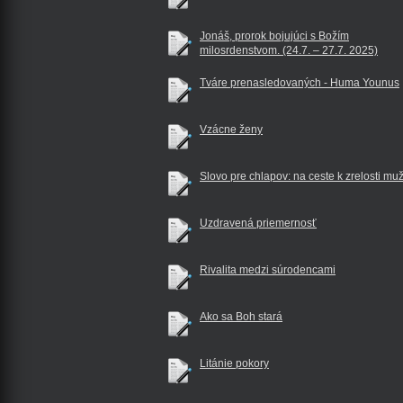
Jonáš, prorok bojujúci s Božím
milosrdenstvom. (24.7. – 27.7. 2025)
Tváre prenasledovaných - Huma Younus
Vzácne ženy
Slovo pre chlapov: na ceste k zrelosti mu
Uzdravená priemernosť
Rivalita medzi súrodencami
Ako sa Boh stará
Litánie pokory