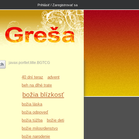
Prihlásiť / Zaregistrovať sa
javax.portlet.title.BGTCG
40 dní teraz
advent
beh na dlhé trate
božia blízkosť
božia láska
božia odpoveď
božia túžba
božie deti
božie milosrdenstvo
božie narodenie