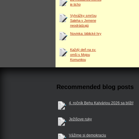
je ticho
Vyhrážky smrťou
Saleha v Jemene
neodrádzajú
Novinka: biblické hry
Každý deň na sv.
omši s Mojou
Komunitou
Recommended blog posts
4. ročník Behu Kalváriou 2026 sa blíži!
Ježišove ruky
Vážime si demokraciu