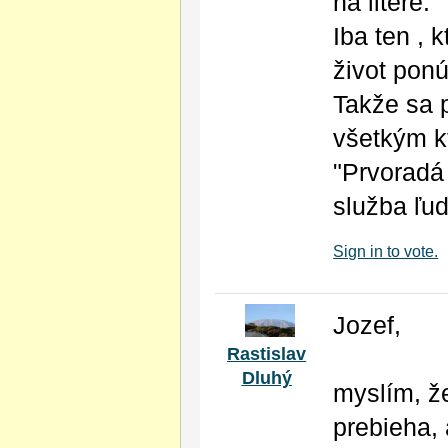
na litere.
Iba ten , 
život pon
Takže sa p
všetkým k
"Prvoradá
služba ľu
Sign in to vote.
Jozef,
Rastislav
Dluhý
myslím, ž
prebieha,