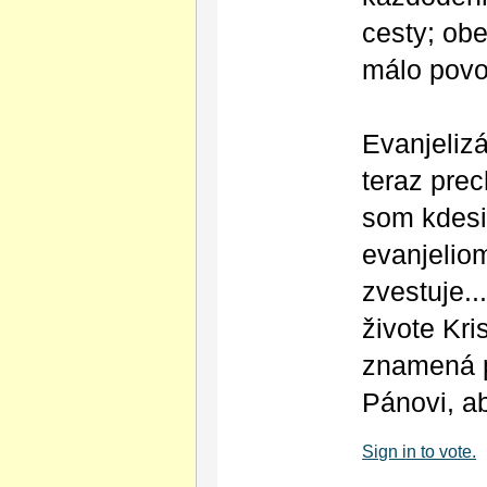
cesty; obe
málo povol
Evanjeliz
teraz prec
som kdesik
evanjeliom
zvestuje.
živote Kri
znamená p
Pánovi, a
Sign in to vote.