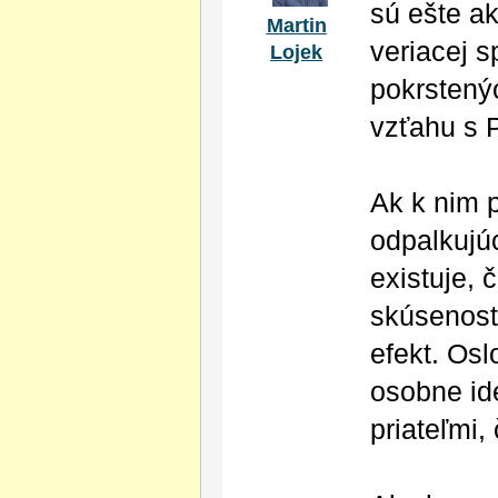
sú ešte ak
Martin
veriacej 
Lojek
pokrstenýc
vzťahu s 
Ak k nim 
odpalkujú
existuje,
skúsenosť
efekt. Os
osobne ide
priateľmi,