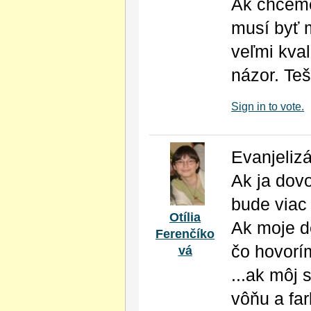
Ak chceme
musí byť m
veľmi kval
názor. Te
Sign in to vote.
Evanjeliz
Ak ja dov
bude viac
Otília
Ak moje de
Ferenčíko
čo hovorím
vá
...ak môj
vôňu a fa