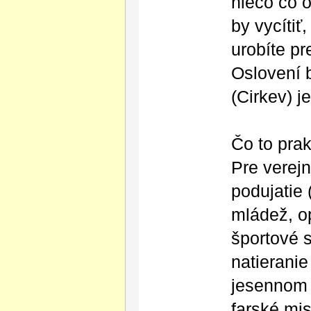
niečo čo o
by vycítiť
urobíte pr
Oslovení b
(Cirkev) j
Čo to pra
Pre verejn
podujatie 
mládež, o
športové s
natierani
jesennom 
farské mis