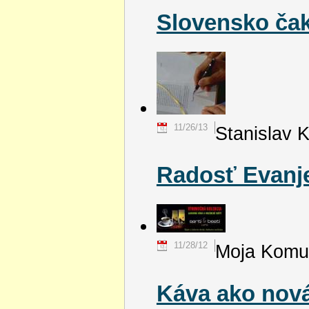
Slovensko čaká
11/26/13
Stanislav 
Radosť Evanje
11/28/12
Moja Komu
Káva ako nová