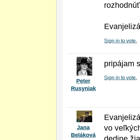
rozhodnúť 
Evanjeliz
Sign in to vote.
pripájam sa
Sign in to vote.
Peter
Rusyniak
Evanjelizá
vo veľkýc
Jana
Beláková
dedine,ži