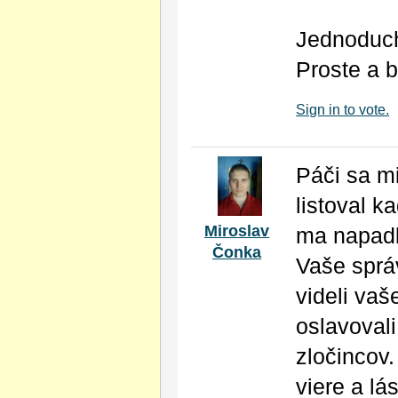
Jednoducho
Proste a 
Sign in to vote.
Páči sa mi
listoval 
Miroslav
ma napadla
Čonka
Vaše sprá
videli vaš
oslavoval
zločincov
viere a l