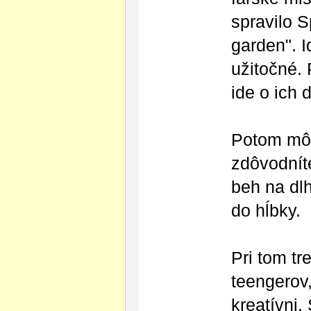
spravilo S
garden". I
užitočné.
ide o ich 
Potom môž
zdôvodníte
beh na dlh
do hĺbky.
Pri tom tr
teengerov
kreatívni.