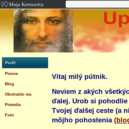
Profil
Piesne
Vitaj milý pútnik.
Blog
Neviem z akých všetkýc
Obohatilo ma
ďalej. Urob si pohodli
Priatelia
Tvojej ďalšej ceste (a ni
Foto
môjho pohostenia
(
blo