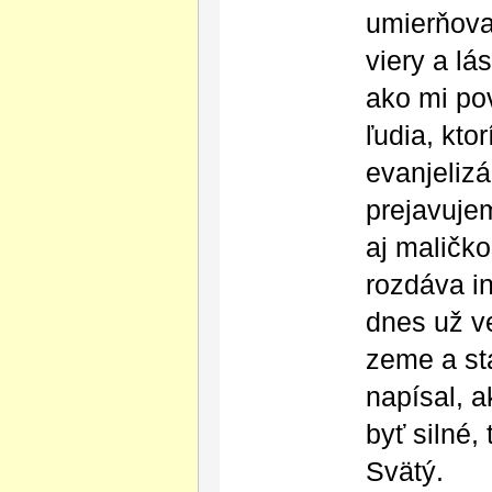
umierňovať
viery a lá
ako mi po
ľudia, kto
evanjeliz
prejavujem
aj maličko
rozdáva i
dnes už ve
zeme a st
napísal, 
byť silné,
Svätý.