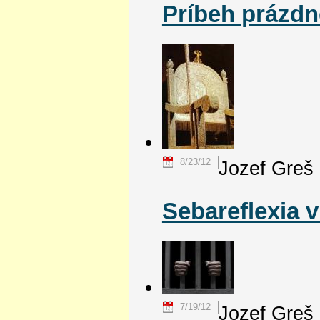
Príbeh prázd
8/23/12
Jozef Greš
Sebareflexia v
7/19/12
Jozef Greš