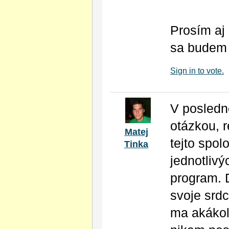
Prosím aj 
sa budem 
Sign in to vote.
V posledn
otázkou, r
Matej
tejto spol
Tinka
jednotlivý
program. 
svoje srdc
ma akákoľ