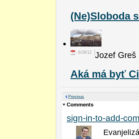
(Ne)Sloboda sr
6/28/12
Jozef Greš
Aká má byť C
Previous
Comments
sign-in-to-add-co
Evanjeliz