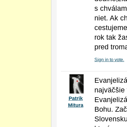
s chválam
niet. Ak 
cestujeme
rok tak ža
pred trom
Sign in to vote.
Evanjeliz
najväčšie
Patrik
Evanjelizá
Mitura
Bohu. Zač
Slovensku