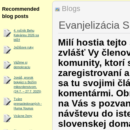
Blogs
Recommended
blog posts
Evanjelizácia S
4. ročník Behu
Kalváriou 2026 sa
Milí hostia tejto
blíži!
Ježišove ruky
zvlášť Vy členov
komunity, ktorí 
Vážime si
demokraciu
zaregistrovaní a
Jonáš, prorok
sa tu svojimi čl
bojujúci s Božím
milosrdenstvom.
komentármi. Ob
(24.7. – 27.7. 2025)
Tváre
na Vás s pozva
prenasledovaných -
Huma Younus
návštevu do ist
Vzácne ženy
slovenskej dom