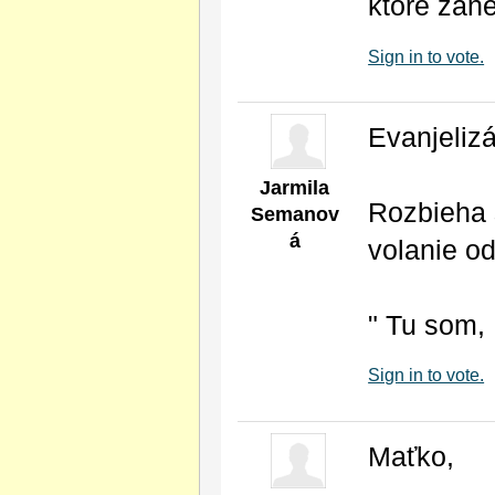
ktoré zan
Sign in to vote.
Evanjeliz
Jarmila
Rozbieha s
Semanov
á
volanie o
" Tu som, 
Sign in to vote.
Maťko,