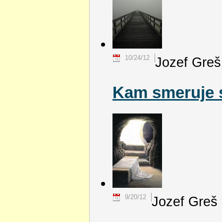
10/24/12
Jozef Greš
Kam smeruje 
9/20/12
Jozef Greš