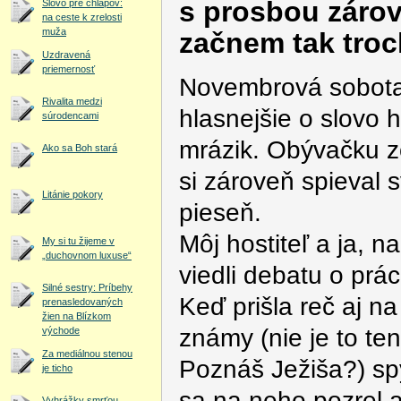
s prosbou zárov
Slovo pre chlapov:
na ceste k zrelosti
muža
začnem tak troc
Uzdravená
priemernosť
Novembrová sobota 
Rivalita medzi
hlasnejšie o slovo h
súrodencami
mrázik. Obývačku zo
Ako sa Boh stará
si zároveň spieval
Litánie pokory
pieseň.
Môj hostiteľ a ja, 
My si tu žijeme v
„duchovnom luxuse“
viedli debatu o prác
Silné sestry: Príbehy
Keď prišla reč aj n
prenasledovaných
žien na Blízkom
známy (nie je to ten
východe
Za mediálnou stenou
Poznáš Ježiša?) sp
je ticho
sa na neho pozrel a
Vyhrážky smrťou