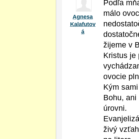
Podľa mňa,
málo ovoc
Agnesa
nedostatoč
Kalafutov
á
dostatočn
žijeme v 
Kristus j
vychádzam
ovocie pln
Kým sami 
Bohu, ani
úrovni.
Evanjeliz
živý vzťa