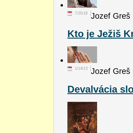
7/25/18
Jozef Greš
Kto je Ježiš K
1/14/13
Jozef Greš
Devalvácia sl