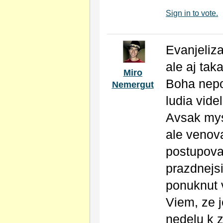
Sign in to vote.
Evanjeliza
ale aj taka
Miro
Boha nepo
Nemergut
ludia videl
Avsak mys
ale venov
postupova
prazdnejsi
ponuknut v
Viem, ze j
nedelu k z