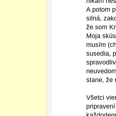
nikam nes
A potom pr
silná, za
že som Kri
Moja skús
musím (chc
susedia, p
spravodli
neuvedomu
stane, že
Všetci vie
pripravení
každodenn