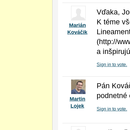
Vďaka, Joz
K téme vš
Marián
Lineament
Kováčik
(http://w
a inšpiruj
Sign in to vote.
Pán Kováči
podnetné č
Martin
Lojek
Sign in to vote.