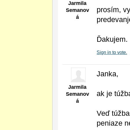
Jarmila
prosím, v
Semanov
á
predevanje
Ďakujem.
Sign in to vote.
Janka,
Jarmila
ak je túžb
Semanov
á
Veď túžba 
peniaze n