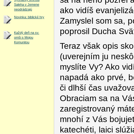
Saleha v Jemene
ako vidíš evanjeliz
neodrádzajú
Novinka: biblické hry
Zamyslel som sa, p
poprosil Ducha Svä
Každý deň na sv.
omši s Mojou
Komunitou
Teraz však opis s
(uverejním ju neskô
myslíte Vy? Ako vid
napadá ako prvé, be
či dlhší čas uvažo
Obraciam sa na Vás 
zaregistrovaný máte 
mnohí z Vás bojujete
katechéti, laici slú