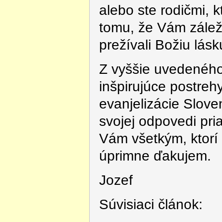
alebo ste rodičmi, 
tomu, že Vám zálež
prežívali Božiu lásk
Z vyššie uvedeného
inšpirujúce postreh
evanjelizácie Slove
svojej odpovedi pria
Vám všetkým, ktorí 
úprimne ďakujem.
Jozef
Súvisiaci článok: