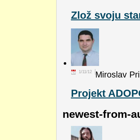
Zlož svoju sta
1/11/12
Miroslav Pr
Projekt ADOPC
newest-from-a