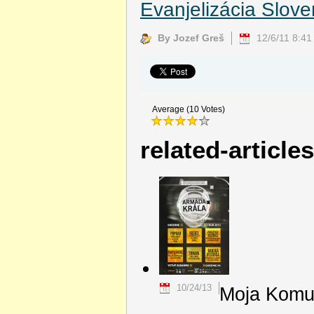
Evanjelizácia Slove
By Jozef Greš
12/6/11 8:4
Average (10 Votes)
related-article
10/24/13
Moja Komu