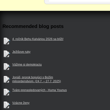
Recommended blog posts
4. ročník Behu Kalváriou 2026 sa blíži!
Ježišove ruky
Vážime si demokraciu
Jonáš, prorok bojujúci s Božím
milosrdenstvom. (24.7. – 27.7. 2025)
Tváre prenasledovaných - Huma Younus
Vzácne ženy