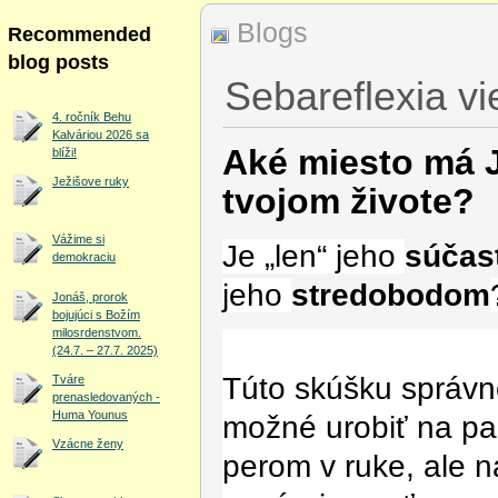
Blogs
Recommended
blog posts
Sebareflexia vi
4. ročník Behu
Kalváriou 2026 sa
Aké miesto má J
blíži!
Ježišove ruky
tvojom živote?
Vážime si
Je „len“ jeho
súčas
demokraciu
jeho
stredobodom
Jonáš, prorok
bojujúci s Božím
milosrdenstvom.
(24.7. – 27.7. 2025)
Túto skúšku správno
Tváre
prenasledovaných -
Huma Younus
možné urobiť na pap
Vzácne ženy
perom v ruke, ale n