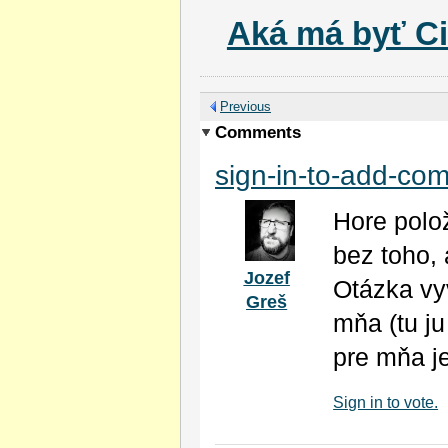
Aká má byť C
Previous
Comments
sign-in-to-add-co
Hore polož
bez toho,
Jozef
Otázka vy
Greš
mňa (tu ju
pre mňa j
Sign in to vote.