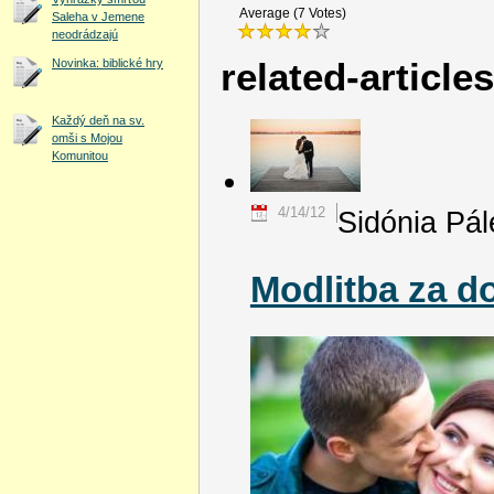
Average (7 Votes)
Saleha v Jemene
neodrádzajú
Novinka: biblické hry
related-article
Každý deň na sv.
omši s Mojou
Komunitou
4/14/12
Sidónia Pá
Modlitba za d