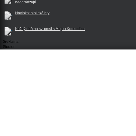
neodrádzajú
Novinka: biblické hry
Každý deň na sv. omši s Mojou Komunitou
$reklama
$footer