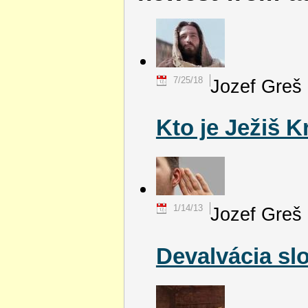
7/25/18
Jozef Greš
Kto je Ježiš K
1/14/13
Jozef Greš
Devalvácia sl