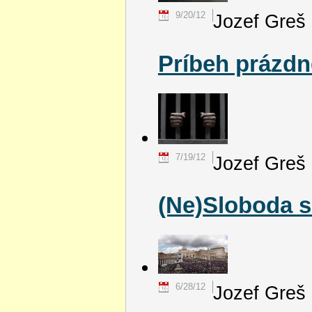
9/20/12
Jozef Greš
Príbeh prázd
7/19/12
Jozef Greš
(Ne)Sloboda sr
6/28/12
Jozef Greš