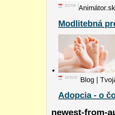
2/17/16
Animátor.s
Modlitebná p
12/31/12
Blog | Tvoj
Adopcia - o čo
newest-from-a