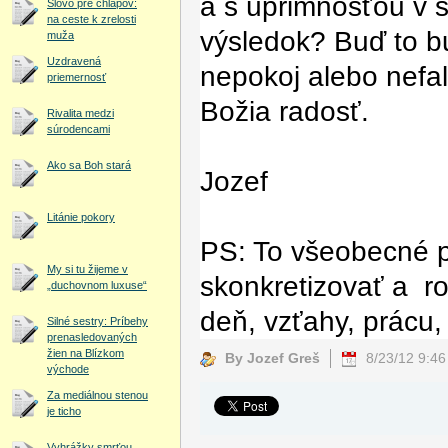
a s úprimnosťou v sr
Slovo pre chlapov:
na ceste k zrelosti
výsledok? Buď to b
muža
Uzdravená
nepokoj alebo nefa
priemernosť
Božia radosť.
Rivalita medzi
súrodencami
Ako sa Boh stará
Jozef
Litánie pokory
PS: To všeobecné p
My si tu žijeme v
skonkretizovať a r
„duchovnom luxuse“
deň, vzťahy, prácu, 
Silné sestry: Príbehy
prenasledovaných
žien na Blízkom
By Jozef Greš
8/23/12 9:4
východe
Za mediálnou stenou
je ticho
Vyhrážky smrťou