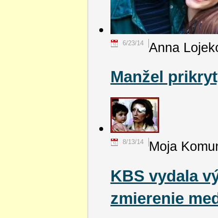
6/23/14
Anna Lojek
Manžel prikry
8/13/14
Moja Komun
KBS vydala vý
zmierenie med