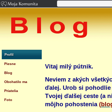
Profil
Piesne
Vitaj milý pútnik.
Blog
Neviem z akých všetkýc
Obohatilo ma
ďalej. Urob si pohodli
Priatelia
Tvojej ďalšej ceste (a ni
Foto
môjho pohostenia
(
blo