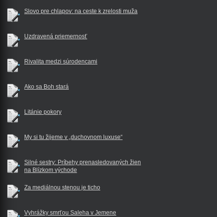
Slovo pre chlapov: na ceste k zrelosti muža
Uzdravená priemernosť
Rivalita medzi súrodencami
Ako sa Boh stará
Litánie pokory
My si tu žijeme v „duchovnom luxuse“
Silné sestry: Príbehy prenasledovaných žien
na Blízkom východe
Za mediálnou stenou je ticho
Vyhrážky smrťou Saleha v Jemene