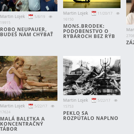
Martin Lojek
11/20/17
Martin Lojek
5/8/19
16150
19915
MONS.BRODEK:
ROBO NEUPAUER,
Mar
PODOBENSTVO O
BUDEŠ NÁM CHÝBAŤ
RYBÁROCH BEZ RÝB
270
ZÁ
Martin Lojek
5/22/17
Martin Lojek
5/22/17
15753
17624
PEKLO SA
ROZPÚTALO NAPLNO
MALÁ BALETKA A
KONCENTRAČNÝ
TÁBOR