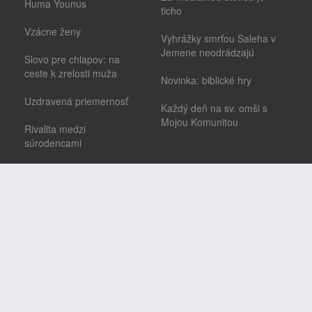
Huma Younus
ticho
Vzácne ženy
Vyhrážky smrťou Saleha v
Jemene neodrádzajú
Slovo pre chlapov: na
ceste k zrelosti muža
Novinka: biblické hry
Uzdravená priemernosť
Každý deň na sv. omši s
Mojou Komunitou
Rivalita medzi
súrodencami