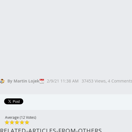
By Martin Lojek
2/9/21 11:38 AM
37453 Views,
4 Comment
Average (12 Votes)
RELATED-ARTICLES-FROM-OTHERS