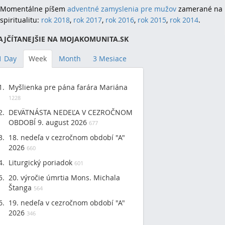
Momentálne píšem
adventné zamyslenia pre mužov
zamerané na 
spiritualitu:
rok 2018
,
rok 2017
,
rok 2016
,
rok 2015
,
rok 2014
.
AJČÍTANEJŠIE NA MOJAKOMUNITA.SK
1 Day
Week
Month
3 Mesiace
Myšlienka pre pána farára Mariána
1228
DEVÄTNÁSTA NEDEĽA V CEZROČNOM
OBDOBÍ 9. august 2026
677
18. nedeľa v cezročnom období "A"
2026
660
Liturgický poriadok
601
20. výročie úmrtia Mons. Michala
Štanga
564
19. nedeľa v cezročnom období "A"
2026
346