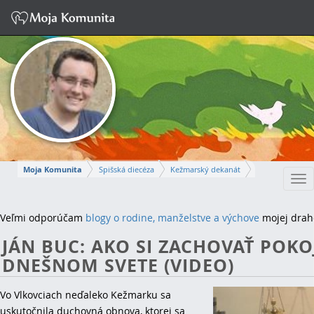
Moja Komunita
Spišská diecéza
Kežmarský dekanát
Tog
Farnosť Kežmarok
nav
MARTIN
Veľmi odporúčam
blogy o rodine, manželstve a výchove
mojej drah
JÁN BUC: AKO SI ZACHOVAŤ POKO
Napísať správu
DNEŠNOM SVETE (VIDEO)
Vo Vlkovciach neďaleko Kežmarku sa
uskutočnila duchovná obnova, ktorej sa