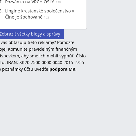
Pozvánka na VRCH OSLY
338
Lingine kresťanské spoločenstvo v
Číne je špehované
152
Zobraziť všetky blogy a správy
 vás obťažujú tieto reklamy? Pomôžte
jej Komunite pravidelným finančným
íspevkom, aby sme ich mohli vypnúť. Číslo
tu: IBAN: SK20 7500 0000 0040 2015 2755
o poznámky účtu uvedťe
podpora MK
.