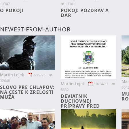
13347
13381
O POKOJI
POKOJ: POZDRAV A
DAR
NEWEST-FROM-AUTHOR
Martin Lojek
2/19/25
32648
Mar
Martin Lojek
10/14/23
SLOVO PRE CHLAPOV:
904
5332
NA CESTE K ZRELOSTI
MU
DEVIATNIK
MUŽA
RO
DUCHOVNEJ
PRÍPRAVY PRED
BISKUPSKOU
VYSVIACKOU MONS.
FRANTIŠKA
TRSTENSKÉHO