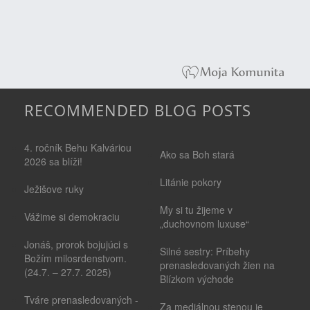
RECOMMENDED BLOG POSTS
4. ročník Behu Kalváriou
Ako sa Boh stará
2026 sa blíži!
Litánie pokory
Ježišove ruky
My si tu žijeme v
Vážime si demokraciu
„duchovnom luxuse“
Jonáš, prorok bojujúci s
Silné sestry: Príbehy
Božím milosrdenstvom.
prenasledovaných žien na
(24.7. – 27.7. 2025)
Blízkom východe
Tváre prenasledovaných -
Za mediálnou stenou je