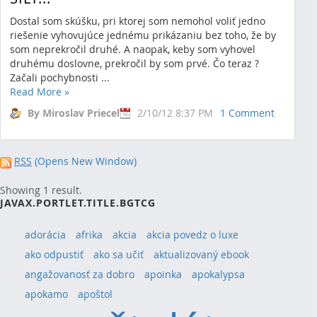
Read More
»
Dostal som skúšku, pri ktorej som nemohol voliť jedno
By Miroslav Priecel
10/27/19 11:59 AM
riešenie vyhovujúce jednému prikázaniu bez toho, že by
som neprekročil druhé. A naopak, keby som vyhovel
0 Comments
druhému doslovne, prekročil by som prvé. Čo teraz ?
Začali pochybnosti ...
Read More
»
By Miroslav Priecel
2/10/12 8:37 PM
1 Comment
RSS
(Opens New Window)
Showing 1 result.
JAVAX.PORTLET.TITLE.BGTCG
adorácia
afrika
akcia
akcia povedz o luxe
ako odpustiť
ako sa učiť
aktualizovaný ebook
angažovanosť za dobro
apoinka
apokalypsa
apokamo
apoštol