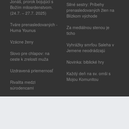
Jonáš, prorok bojujúci s
Silné sestry: Príbehy
Božím milosrdenstvom.
prenasledovaných žien na
(24.7. – 27.7. 2025)
Blízkom východe
Tváre prenasledovaných -
Za mediálnou stenou je
Huma Younus
ticho
Vzácne ženy
Vyhrážky smrťou Saleha v
Jemene neodrádzajú
Slovo pre chlapov: na
ceste k zrelosti muža
Novinka: biblické hry
Uzdravená priemernosť
Každý deň na sv. omši s
Mojou Komunitou
Rivalita medzi
súrodencami