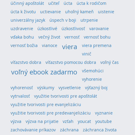
účinný apoštolát
učiteľ
úcta
úcta k rodičom
úcta k životu
uctievanie
uhoľný kameň
uistenie
univerzálny jazyk
úspech v boji
utrpenie
uzdravenie
úzkostlivé
úzkostlivosť
varovanie
vďaka bohu
večný život
vernosť
vernosť bohu
viera
vernosť božia
vianoce
viera premena
vinič
víťazstvo dobra
víťazstvo pomocou dobra
voľný čas
voľný ebook zadarmo
všemohúci
vyhorenie
vyhorenosť
výskumy
vysvetlenie
výťazný boj
vytrvalosť
využitie tvorivosti pre apoštolát
využitie tvorivosti pre evanjelizáciu
využitie tvorivosti pre predevanjelizáciu
vyznanie
výzva
výzva na prijatie
vzťah
youcat
youtube
zachovávanie príkazov
záchrana
záchranca života