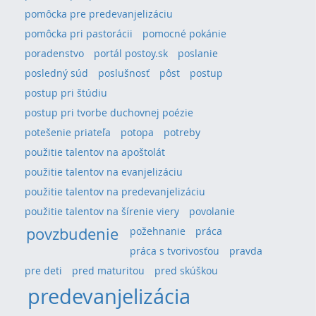
pomôcka pre predevanjelizáciu
pomôcka pri pastorácii
pomocné pokánie
poradenstvo
portál postoy.sk
poslanie
posledný súd
poslušnosť
pôst
postup
postup pri štúdiu
postup pri tvorbe duchovnej poézie
potešenie priateľa
potopa
potreby
použitie talentov na apoštolát
použitie talentov na evanjelizáciu
použitie talentov na predevanjelizáciu
použitie talentov na šírenie viery
povolanie
povzbudenie
požehnanie
práca
práca s tvorivosťou
pravda
pre deti
pred maturitou
pred skúškou
predevanjelizácia