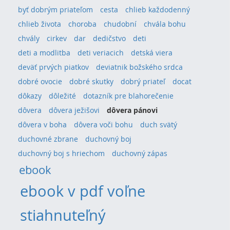
byť dobrým priateľom
cesta
chlieb každodenný
chlieb života
choroba
chudobní
chvála bohu
chvály
cirkev
dar
dedičstvo
deti
deti a modlitba
deti veriacich
detská viera
deväť prvých piatkov
deviatnik božského srdca
dobré ovocie
dobré skutky
dobrý priateľ
docat
dôkazy
dôležité
dotazník pre blahorečenie
dôvera
dôvera ježišovi
dôvera pánovi
dôvera v boha
dôvera voči bohu
duch svätý
duchovné zbrane
duchovný boj
duchovný boj s hriechom
duchovný zápas
ebook
ebook v pdf voľne
stiahnuteľný