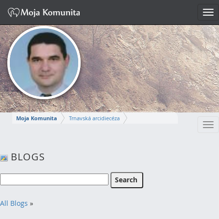
Tog
nav
Moja Komunita
Trnavská arcidiecéza
Tog
Dekanát Komárno
farnosť Komárno
nav
MIROSLAV
BLOGS
Napísať správu
All Blogs
»