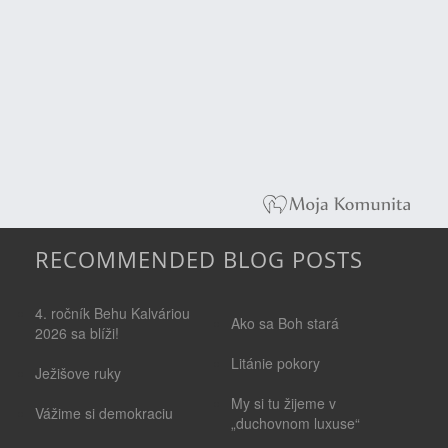
RECOMMENDED BLOG POSTS
4. ročník Behu Kalváriou
Ako sa Boh stará
2026 sa blíži!
Litánie pokory
Ježišove ruky
My si tu žijeme v
Vážime si demokraciu
„duchovnom luxuse“