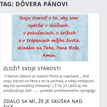
TAG: DÔVERA PÁNOVI
ZLOŽIŤ SVOJE STAROSTI
V Starom Zákone vo Svätom Písme je napísané: ,, Zlož
svoju starosť na Pána a on ťa zachová, a nikdy nedopustí,
aby bol spravodlivý zmietaný." ( Ž 55, 23 ) Ježiš aj nás
povzbudzuje, keď : ,, ...povedal predstavenému synagógy:
,Neboj sa len ver!´" ( M 5,36 ) V Novom Zákone sú aj tieto
Ježišove slová: ,, Lebo vôľa môjho Otca je, aby každý, kto
ZDALO SA MI, ŽE JE SKÚŠKA NAD
vidí Syna a verí v neho, mal večný...
SILY...