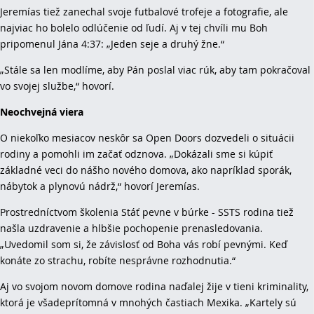
Jeremías tiež zanechal svoje futbalové trofeje a fotografie, ale
najviac ho bolelo odlúčenie od ľudí. Aj v tej chvíli mu Boh
pripomenul Jána 4:37: „Jeden seje a druhý žne.“
„Stále sa len modlíme, aby Pán poslal viac rúk, aby tam pokračoval
vo svojej službe,“ hovorí.
Neochvejná viera
O niekoľko mesiacov neskôr sa Open Doors dozvedeli o situácii
rodiny a pomohli im začať odznova. „Dokázali sme si kúpiť
základné veci do nášho nového domova, ako napríklad sporák,
nábytok a plynovú nádrž,“ hovorí Jeremías.
Prostredníctvom školenia Stáť pevne v búrke - SSTS rodina tiež
našla uzdravenie a hlbšie pochopenie prenasledovania.
„Uvedomil som si, že závislosť od Boha vás robí pevnými. Keď
konáte zo strachu, robíte nesprávne rozhodnutia.“
Aj vo svojom novom domove rodina naďalej žije v tieni kriminality,
ktorá je všadeprítomná v mnohých častiach Mexika. „Kartely sú