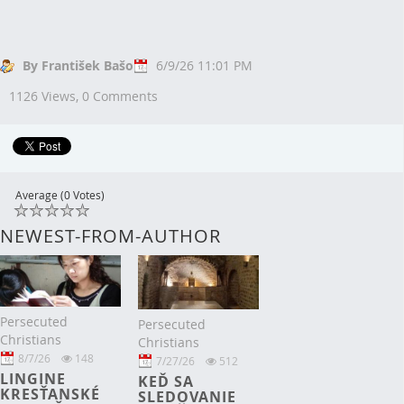
By František Bašo
6/9/26 11:01 PM
1126 Views,
0 Comments
Average (0 Votes)
NEWEST-FROM-AUTHOR
Persecuted
Persecuted
Christians
Christians
8/7/26
148
7/27/26
512
LINGINE
KEĎ SA
KRESŤANSKÉ
SLEDOVANIE