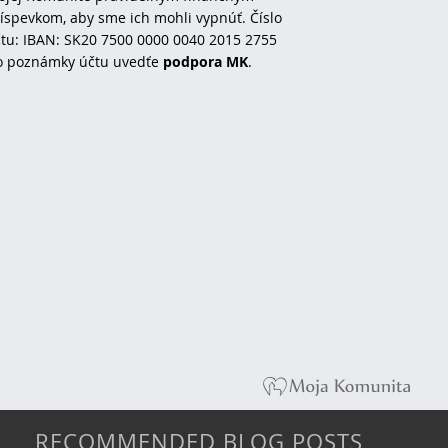
íspevkom, aby sme ich mohli vypnúť. Číslo
tu: IBAN: SK20 7500 0000 0040 2015 2755
o poznámky účtu uvedťe
podpora MK
.
RECOMMENDED BLOG POSTS