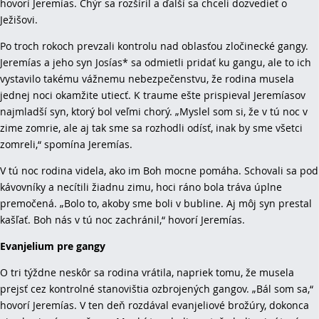
hovorí Jeremías. Chýr sa rozšíril a ďalší sa chceli dozvedieť o
Ježišovi.
Po troch rokoch prevzali kontrolu nad oblasťou zločinecké gangy.
Jeremías a jeho syn Josías* sa odmietli pridať ku gangu, ale to ich
vystavilo takému vážnemu nebezpečenstvu, že rodina musela
jednej noci okamžite utiecť. K traume ešte prispieval Jeremíasov
najmladší syn, ktorý bol veľmi chorý. „Myslel som si, že v tú noc v
zime zomrie, ale aj tak sme sa rozhodli odísť, inak by sme všetci
zomreli,“ spomína Jeremías.
V tú noc rodina videla, ako im Boh mocne pomáha. Schovali sa pod
kávovníky a necítili žiadnu zimu, hoci ráno bola tráva úplne
premočená. „Bolo to, akoby sme boli v bubline. Aj môj syn prestal
kašľať. Boh nás v tú noc zachránil,“ hovorí Jeremías.
Evanjelium pre gangy
O tri týždne neskôr sa rodina vrátila, napriek tomu, že musela
prejsť cez kontrolné stanovištia ozbrojených gangov. „Bál som sa,“
hovorí Jeremías. V ten deň rozdával evanjeliové brožúry, dokonca