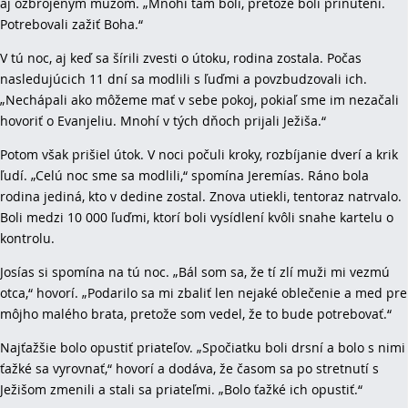
aj ozbrojeným mužom. „Mnohí tam boli, pretože boli prinútení.
Potrebovali zažiť Boha.“
V tú noc, aj keď sa šírili zvesti o útoku, rodina zostala. Počas
nasledujúcich 11 dní sa modlili s ľuďmi a povzbudzovali ich.
„Nechápali ako môžeme mať v sebe pokoj, pokiaľ sme im nezačali
hovoriť o Evanjeliu. Mnohí v tých dňoch prijali Ježiša.“
Potom však prišiel útok. V noci počuli kroky, rozbíjanie dverí a krik
ľudí. „Celú noc sme sa modlili,“ spomína Jeremías. Ráno bola
rodina jediná, kto v dedine zostal. Znova utiekli, tentoraz natrvalo.
Boli medzi 10 000 ľuďmi, ktorí boli vysídlení kvôli snahe kartelu o
kontrolu.
Josías si spomína na tú noc. „Bál som sa, že tí zlí muži mi vezmú
otca,“ hovorí. „Podarilo sa mi zbaliť len nejaké oblečenie a med pre
môjho malého brata, pretože som vedel, že to bude potrebovať.“
Najťažšie bolo opustiť priateľov. „Spočiatku boli drsní a bolo s nimi
ťažké sa vyrovnať,“ hovorí a dodáva, že časom sa po stretnutí s
Ježišom zmenili a stali sa priateľmi. „Bolo ťažké ich opustiť.“