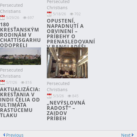
Persecuted
Persecuted
Christians
Christians
5/18/26
702
5/29/26
697
OPUSTENÍ,
180
NAPADNUTÍ A
KRESŤANSKÝM
OBVINENÍ –
RODINÁM V
PRÍBEHY O
CHATTÍSGARHU
PRENASLEDOVANÍ
ODOPRELI
V BANGLADÉŠI
VODU A
EKONOMICKÉ
PRÁVA
Persecuted
Christians
5/7/26
816
Persecuted
AKTUALIZÁCIA:
Christians
KRESŤANIA V
5/3/26
845
INDII ČELIA OD
„NEVÝSLOVNÁ
ULTIMÁTA
RADOSŤ“ –
RASTÚCEMU
ZAIDOV
TLAKU
PRÍBEH
Previous
Next