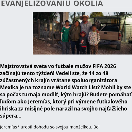
EVANJELIZOVANIU OKOLIA
Majstrovstvá sveta vo futbale mužov FIFA 2026
začínajú tento týždeň! Vedeli ste, že 14 zo 48
zúčastnených krajín vrátane spoluorganizátora
Mexika je na zozname World Watch List? Mohli by ste
sa počas turnaja modliť, kým hrajú? Budete pomáhať
ľuďom ako Jeremías, ktorý pri výmene futbalového
ihriska za misijné pole narazil na svojho najťažšieho
súpera...
Jeremías* urobil dohodu so svojou manželkou. Bol