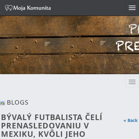
Tog
nav
Tog
nav
BLOGS
BÝVALÝ FUTBALISTA ČELÍ
« Back
PRENASLEDOVANIU V
MEXIKU, KVÔLI JEHO