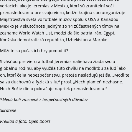
veriacich, ako je Jeremías v Mexiku, ktorí sú zraniteľní voči
prenasledovaniu pre svoju vieru, keďže krajina spoluorganizuje
Majstrovstvá sveta vo futbale mužov spolu s USA a Kanadou.
Mexiko je v skutočnosti jedným zo 14 zúčastnených tímov na
zozname World Watch List, medzi ďalšie patria Irán, Egypt,
Konžská demokratická republika, Uzbekistan a Maroko.
Môžete sa počas ich hry pomodliť?
S vášňou pre vieru a futbal Jeremías naliehavo žiada svoju
globálnu rodinu, aby využila túto chvíľu na modlitbu za ľudí ako
on, ktorí čelia nebezpečenstvu, pretože nasledujú Ježiša. „Modlite
sa za duchovnú a fyzickú silu,“ prosí. „Nech plameň nezhasne.
Nech Božie dielo pokračuje napriek prenasledovaniu.“
*Mená boli zmenené z bezpečnostných dôvodov
Skrátené
Preklad a foto: Open Doors