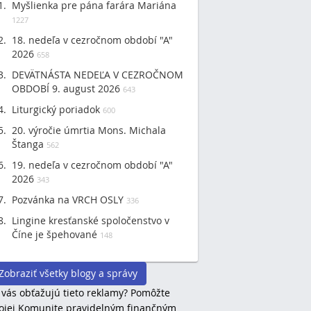
Myšlienka pre pána farára Mariána
1227
18. nedeľa v cezročnom období "A"
2026
658
DEVÄTNÁSTA NEDEĽA V CEZROČNOM
OBDOBÍ 9. august 2026
643
Liturgický poriadok
600
20. výročie úmrtia Mons. Michala
Štanga
562
19. nedeľa v cezročnom období "A"
2026
343
Pozvánka na VRCH OSLY
336
Lingine kresťanské spoločenstvo v
Číne je špehované
148
Zobraziť všetky blogy a správy
 vás obťažujú tieto reklamy? Pomôžte
jej Komunite pravidelným finančným