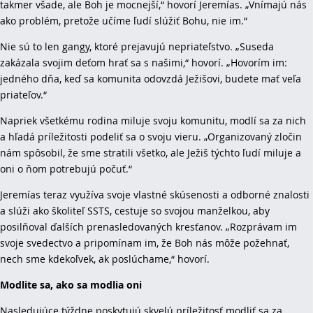
takmer všade, ale Boh je mocnejší,“ hovorí Jeremías. „Vnímajú nás
ako problém, pretože učíme ľudí slúžiť Bohu, nie im.“
Nie sú to len gangy, ktoré prejavujú nepriateľstvo. „Suseda
zakázala svojim deťom hrať sa s našimi,“ hovorí. „Hovorím im:
jedného dňa, keď sa komunita odovzdá Ježišovi, budete mať veľa
priateľov.“
Napriek všetkému rodina miluje svoju komunitu, modlí sa za nich
a hľadá príležitosti podeliť sa o svoju vieru. „Organizovaný zločin
nám spôsobil, že sme stratili všetko, ale Ježiš týchto ľudí miluje a
oni o ňom potrebujú počuť.“
Jeremías teraz využíva svoje vlastné skúsenosti a odborné znalosti
a slúži ako školiteľ SSTS, cestuje so svojou manželkou, aby
posilňoval ďalších prenasledovaných kresťanov. „Rozprávam im
svoje svedectvo a pripomínam im, že Boh nás môže požehnať,
nech sme kdekoľvek, ak poslúchame,“ hovorí.
Modlite sa, ako sa modlia oni
Nasledujúce týždne poskytujú skvelú príležitosť modliť sa za