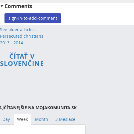
Comments
sign-in-to-add-comment
See older articles
Persecuted christians
2013 - 2014
ČÍTAŤ V
SLOVENČINE
AJČÍTANEJŠIE NA MOJAKOMUNITA.SK
1 Day
Week
Month
3 Mesiace