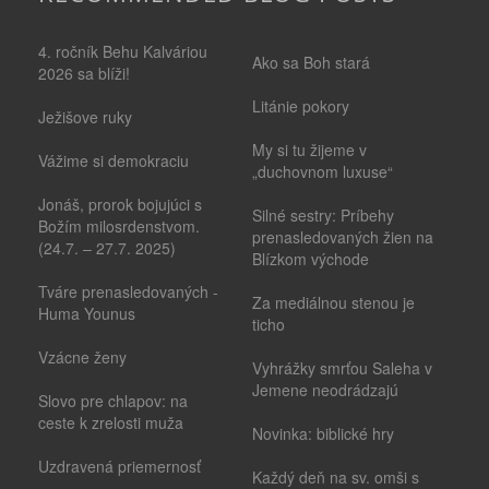
4. ročník Behu Kalváriou
Ako sa Boh stará
2026 sa blíži!
Litánie pokory
Ježišove ruky
My si tu žijeme v
Vážime si demokraciu
„duchovnom luxuse“
Jonáš, prorok bojujúci s
Silné sestry: Príbehy
Božím milosrdenstvom.
prenasledovaných žien na
(24.7. – 27.7. 2025)
Blízkom východe
Tváre prenasledovaných -
Za mediálnou stenou je
Huma Younus
ticho
Vzácne ženy
Vyhrážky smrťou Saleha v
Jemene neodrádzajú
Slovo pre chlapov: na
ceste k zrelosti muža
Novinka: biblické hry
Uzdravená priemernosť
Každý deň na sv. omši s