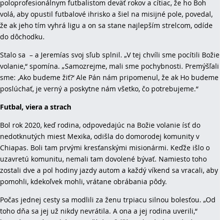
poloprofesionálnym futbalistom deväť rokov a cítiac, že ​​ho Boh
volá, aby opustil futbalové ihrisko a šiel na misijné pole, povedal,
že ak jeho tím vyhrá ligu a on sa stane najlepším strelcom, odíde
do dôchodku.
Stalo sa – a Jeremías svoj sľub splnil. „V tej chvíli sme pocítili Božie
volanie,“ spomína. „Samozrejme, mali sme pochybnosti. Premýšľali
sme: ‚Ako budeme žiť?‘ Ale Pán nám pripomenul, že ak Ho budeme
poslúchať, je verný a poskytne nám všetko, čo potrebujeme.“
Futbal, viera a strach
Bol rok 2020, keď rodina, odpovedajúc na Božie volanie ísť do
nedotknutých miest Mexika, odišla do domorodej komunity v
Chiapas. Boli tam prvými kresťanskými misionármi. Keďže išlo o
uzavretú komunitu, nemali tam dovolené bývať. Namiesto toho
zostali dve a pol hodiny jazdy autom a každý víkend sa vracali, aby
pomohli, kdekoľvek mohli, vrátane obrábania pôdy.
Počas jednej cesty sa modlili za ženu trpiacu silnou bolesťou. „Od
toho dňa sa jej už nikdy nevrátila. A ona a jej rodina uverili,“