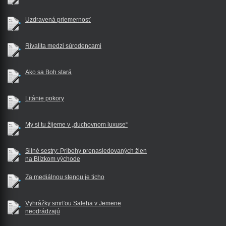
Uzdravená priemernosť
Rivalita medzi súrodencami
Ako sa Boh stará
Litánie pokory
My si tu žijeme v „duchovnom luxuse“
Silné sestry: Príbehy prenasledovaných žien
na Blízkom východe
Za mediálnou stenou je ticho
Vyhrážky smrťou Saleha v Jemene
neodrádzajú