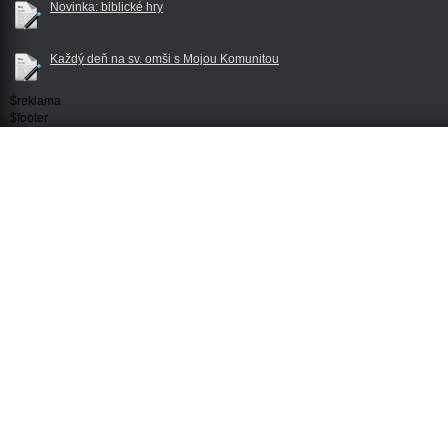
Novinka: biblické hry
Každý deň na sv. omši s Mojou Komunitou
$reklama
$footer