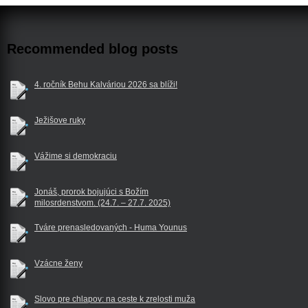
Recommended blog posts
4. ročník Behu Kalváriou 2026 sa blíži!
Ježišove ruky
Vážime si demokraciu
Jonáš, prorok bojujúci s Božím
milosrdenstvom. (24.7. – 27.7. 2025)
Tváre prenasledovaných - Huma Younus
Vzácne ženy
Slovo pre chlapov: na ceste k zrelosti muža