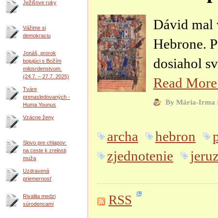
Ježišove ruky
Dávid mal 
Vážime si
demokraciu
Hebrone. P
Jonáš, prorok
dosiahol sv
bojujúci s Božím
milosrdenstvom.
(24.7. – 27.7. 2025)
Read Mor
Tváre
prenasledovaných -
By Mária-Irma 
Huma Younus
Vzácne ženy
archa
hebron
Slovo pre chlapov:
na ceste k zrelosti
zjednotenie
jeru
muža
Uzdravená
priemernosť
RSS
Rivalita medzi
súrodencami