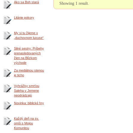
Ako sa Boh stará
Showing 1 result.
Litánie pokory
My si tu žijeme v
„duchovnom luxuse“
Silné sestry: Príbehy
prenasledovaných
žien na Blízkom
východe
Za mediálnou stenou
je ticho
Vyhrážky smrťou
Saleha v Jemene
neodrádzajú
Novinka: biblické hry
Každý deň na sv.
omši s Mojou
Komunitou