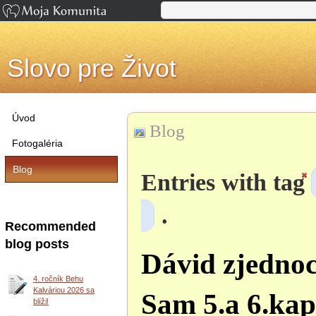
Slovo pre Život
Úvod
Blog
Fotogaléria
Blog
Entries with tag
.
Recommended
blog posts
Dávid zjednocu
4. ročník Behu
Kalváriou 2026 sa
Sam 5.a 6.kap
blíži!