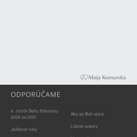
ODPORÚČAME
4. ročník Behu Kalváriou
Ako sa Boh stará
2026 sa blíži!
Litánie pokory
Ježišove ruky