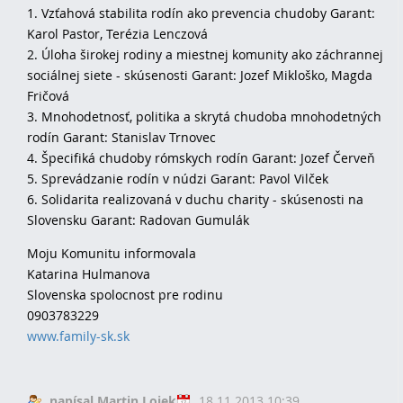
1. Vzťahová stabilita rodín ako prevencia chudoby Garant:
Karol Pastor, Terézia Lenczová
2. Úloha širokej rodiny a miestnej komunity ako záchrannej
sociálnej siete - skúsenosti Garant: Jozef Mikloško, Magda
Fričová
3. Mnohodetnosť, politika a skrytá chudoba mnohodetných
rodín Garant: Stanislav Trnovec
4. Špecifiká chudoby rómskych rodín Garant: Jozef Červeň
5. Sprevádzanie rodín v núdzi Garant: Pavol Vilček
6. Solidarita realizovaná v duchu charity - skúsenosti na
Slovensku Garant: Radovan Gumulák
Moju Komunitu informovala
Katarina Hulmanova
Slovenska spolocnost pre rodinu
0903783229
www.family-sk.sk
napísal Martin Lojek
18.11.2013 10:39