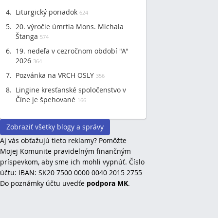
Liturgický poriadok
624
20. výročie úmrtia Mons. Michala
Štanga
574
19. nedeľa v cezročnom období "A"
2026
364
Pozvánka na VRCH OSLY
356
Lingine kresťanské spoločenstvo v
Číne je špehované
166
Zobraziť všetky blogy a správy
Aj vás obťažujú tieto reklamy? Pomôžte
Mojej Komunite pravidelným finančným
príspevkom, aby sme ich mohli vypnúť. Číslo
účtu: IBAN: SK20 7500 0000 0040 2015 2755
Do poznámky účtu uvedťe
podpora MK
.