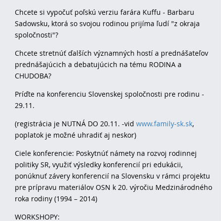
Chcete si vypočuť poľskú verziu farára Kuffu - Barbaru
Sadowsku, ktorá so svojou rodinou prijíma ľudí "z okraja
spoločnosti"?
Chcete stretnúť ďalších významných hostí a prednášateľov
prednášajúcich a debatujúcich na tému RODINA a
CHUDOBA?
Príďte na konferenciu Slovenskej spoločnosti pre rodinu -
29.11.
(registrácia je NUTNÁ DO 20.11. -vid
www.family-sk.sk
,
poplatok je možné uhradiť aj neskor)
Ciele konferencie: Poskytnúť námety na rozvoj rodinnej
politiky SR, využiť výsledky konferencií pri edukácii,
ponúknuť závery konferencií na Slovensku v rámci projektu
pre prípravu materiálov OSN k 20. výročiu Medzinárodného
roka rodiny (1994 – 2014)
WORKSHOPY: