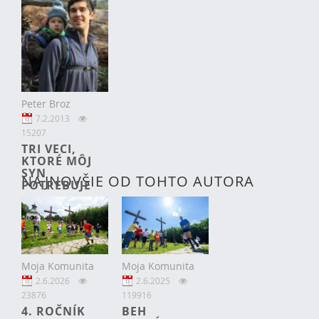
Peter Broz
7.2.2013
15207
TRI VECI,
KTORÉ MÔJ
SYN
NAJNOVŠIE OD TOHTO AUTORA
POTREBUJE
Moja Komunita
Moja Komunita
2.6.2026
2.6.2025
23876
119916
4. ROČNÍK
BEH