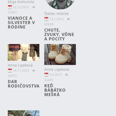
Moja Komunita
22.12.2015
32407
Štefan Hrbček
VIANOCE A
13.1.2012
SILVESTER V
62620
RODINE
CHUTE,
ZVUKY, VÔNE
A POCITY
Anna Lojeková
Anna Lojeková
16.11.2015
9.9.2015
22972
32445
DAR
KEĎ
RODIČOVSTVA
BÁBÄTKO
MEŠKÁ