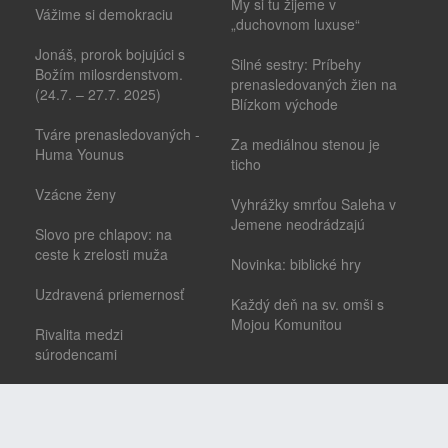
My si tu žijeme v
Vážime si demokraciu
„duchovnom luxuse“
Jonáš, prorok bojujúci s
Silné sestry: Príbehy
Božím milosrdenstvom.
prenasledovaných žien na
(24.7. – 27.7. 2025)
Blízkom východe
Tváre prenasledovaných -
Za mediálnou stenou je
Huma Younus
ticho
Vzácne ženy
Vyhrážky smrťou Saleha v
Jemene neodrádzajú
Slovo pre chlapov: na
ceste k zrelosti muža
Novinka: biblické hry
Uzdravená priemernosť
Každý deň na sv. omši s
Mojou Komunitou
Rivalita medzi
súrodencami