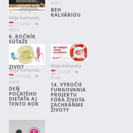
93417
BEH
KALVÁRIOU
Moja Komunita
11.5.2022
89619
6. ROČNÍK
SÚŤAŽE
RODINA A
ZÁKLADNÉ
ĽUDSKÉ
PRÁVO NA
Moja Komunita
ŽIVOT
Moja Komunita
7.1.2022
22.3.2022
91489
84929
14. VÝROČIE
DEŇ
FUNGOVANIA
POČATÉHO
PROJEKTU
DIEŤAŤA AJ
FÓRA ŽIVOTA
TENTO ROK
ZACHRÁŇME
ŽIVOTY