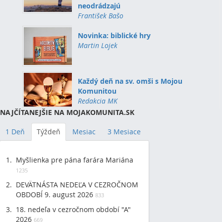
neodrádzajú
František Bašo
Novinka: biblické hry
Martin Lojek
Každý deň na sv. omši s Mojou
Komunitou
Redakcia MK
NAJČÍTANEJŠIE NA MOJAKOMUNITA.SK
1 Deň
Týždeň
Mesiac
3 Mesiace
Myšlienka pre pána farára Mariána
1235
DEVÄTNÁSTA NEDEĽA V CEZROČNOM
OBDOBÍ 9. august 2026
833
18. nedeľa v cezročnom období "A"
2026
669