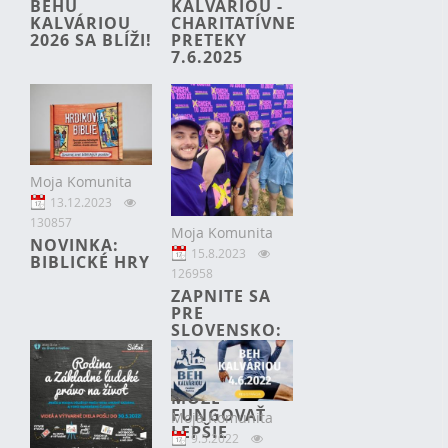
BEHU
KALVÁRIOU -
KALVÁRIOU
CHARITATÍVNE
2026 SA BLÍŽI!
PRETEKY
7.6.2025
Moja Komunita
13.12.2023
130857
Moja Komunita
NOVINKA:
15.8.2023
BIBLICKÉ HRY
126958
ZAPNITE SA
PRE
SLOVENSKO:
SPOLU
DOKÁŽEME,
ŽE TO TU
MÔŽE
FUNGOVAŤ
Moja Komunita
LEPŠIE
9.5.2022