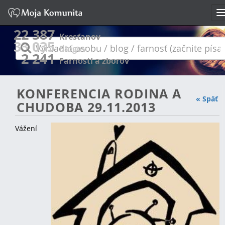
n
22 387
Kresťanov
33 035
Vyhľadať
Blogov
2 241
osobu
Farností a zborov
/
KONFERENCIA RODINA A
blog
« Späť
CHUDOBA 29.11.2013
/
farnosť
Vážení
(začnite
písať)