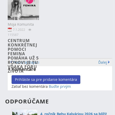
Moja Komunita
7.1.2022
115587
CENTRUM
KONKRÉTNEJ
POMOCI
FEMINA
POMÁHA UŽ 5
ROKOV! JE TU
Predchádzajúci
Ďalej
VĎAKA FÓRU
Komentáre
ŽIVOTA
Prihláste sa pre pridanie komentára
Zatiaľ bez komentára
Buďte prvým
ODPORÚČAME
4. ročník Behu Kalváriou 2026 sa blíži!