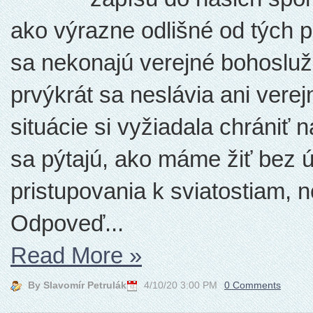
ako výrazne odlišné od tých 
sa nekonajú verejné bohosluž
prvýkrát sa neslávia ani ver
situácie si vyžiadala chrániť 
sa pýtajú, ako máme žiť bez ú
pristupovania k sviatostiam, 
Odpoveď...
Read More
»
By Slavomír Petrulák
4/10/20 3:00 PM
0 Comments