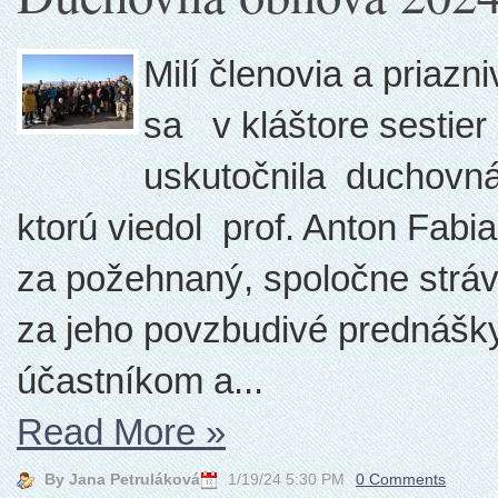
Milí členovia a priazn
sa v kláštore sestier
uskutočnila duchovná
ktorú viedol prof. Anton Fab
za požehnaný, spoločne stráv
za jeho povzbudivé prednášky 
účastníkom a...
Read More
»
By Jana Petruláková
1/19/24 5:30 PM
0 Comments