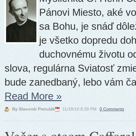
Pánovi Miesto, aké v
sa Bohu, je snáď dôle
je všetko dopredu do
duchovnému životu odp
slova, regulárna Sviatosť zmie
bude zanedbaný, lebo vám čas
Read More
»
By Slavomír Petrulák
11/18/18 8:28 PM
0 Comments