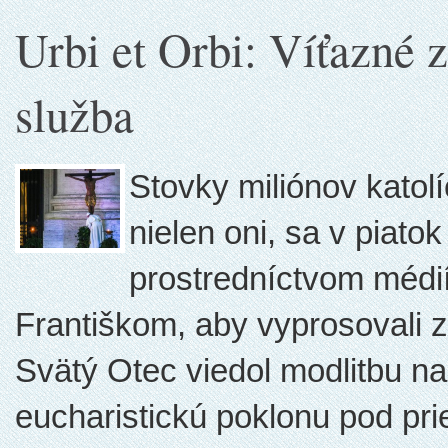
Urbi et Orbi: Víťazné z
služba
Stovky miliónov katol
nielen oni, sa v piatok
prostredníctvom médi
Františkom, aby vyprosovali 
Svätý Otec viedol modlitbu n
eucharistickú poklonu pod prie