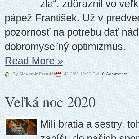
zla“, zdôraznil vo veľ
pápež František. Už v predvečer
pozornosť na potrebu dať náde
dobromyseľný optimizmus.
Read More
»
By Slavomír Petrulák
4/12/20 12:00 PM
0 Comments
Veľká noc 2020
Milí bratia a sestry, 
zapíšu do našich spom