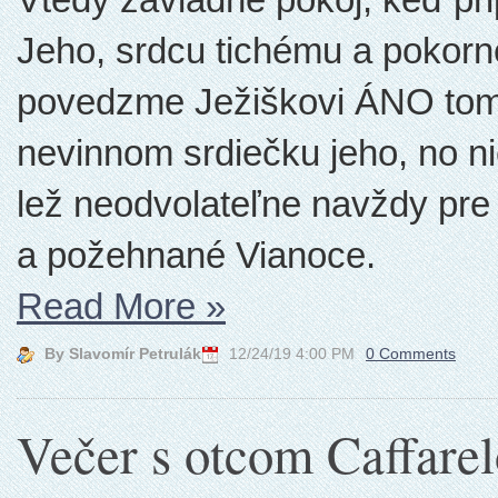
Jeho, srdcu tichému a poko
povedzme Ježiškovi ÁNO tomu
nevinnom srdiečku jeho, no nie
lež neodvolateľne navždy pr
a požehnané Vianoce.
Read More
»
By Slavomír Petrulák
12/24/19 4:00 PM
0 Comments
Večer s otcom Caffare