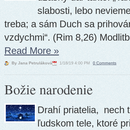
slabosti, lebo neviem
treba; a sám Duch sa prihová
vzdychmi“. (Rim 8,26) Modlit
Read More
»
By Jana Petruláková
1/18/19 4:00 PM
0 Comments
Božie narodenie
Drahí priatelia, nech
ľudskom tele, ktoré p