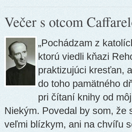
Večer s otcom Caffare
„Pochádzam z katolíck
ktorú viedli kňazi Re
praktizujúci kresťan, 
do toho pamätného dň
pri čítaní knihy od mô
Niekým. Povedal by som, že sa
veľmi blízkym, ani na chvíľu s