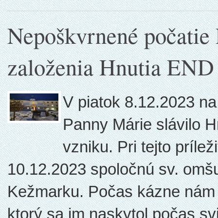
Nepoškvrnené počatie 
založenia Hnutia END
V piatok 8.12.2023 n
Panny Márie slávilo H
vzniku. Pri tejto prílež
10.12.2023 spoločnú sv. omšu 
Kežmarku. Počas kázne nám o. 
ktorý sa im naskytol počas sv