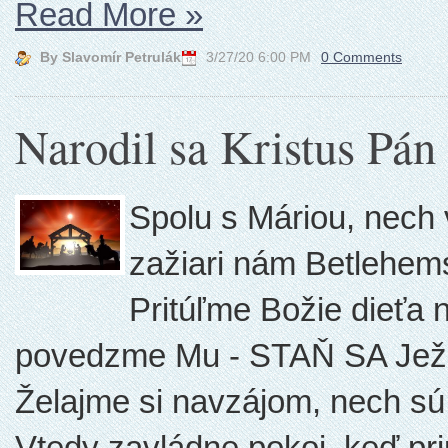
Read More
»
By Slavomír Petrulák
3/27/20 6:00 PM
0 Comments
Narodil sa Kristus Pán
Spolu s Máriou, nech
zažiari nám Betlehem
Pritúľme Božie dieťa 
povedzme Mu - STAŇ SA Ježiš
Želajme si navzájom, nech s
Vtedy zavládne pokoj, keď pr