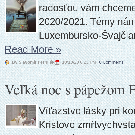
radosťou vám chceme 
2020/2021. Témy nám 
Luxembursko-Švajčia
Read More
»
By Slavomír Petrulák
10/19/20 6:23 PM
0 Comments
Veľká noc s pápežom 
Víťazstvo lásky pri ko
Kristovo zmŕtvychvstan