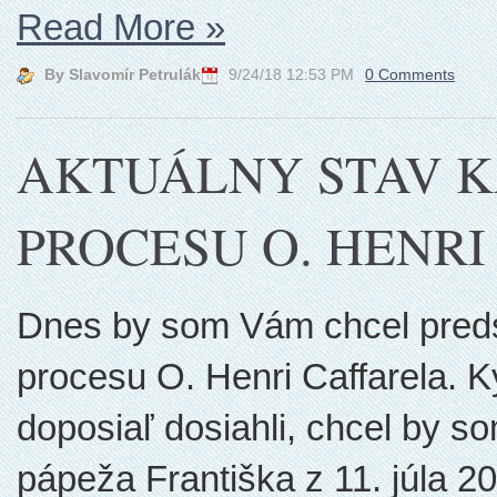
Read More
»
By Slavomír Petrulák
9/24/18 12:53 PM
0 Comments
AKTUÁLNY STAV 
PROCESU O. HENR
Dnes by som Vám chcel preds
procesu O. Henri Caffarela. 
doposiaľ dosiahli, chcel by s
pápeža Františka z 11. júla 