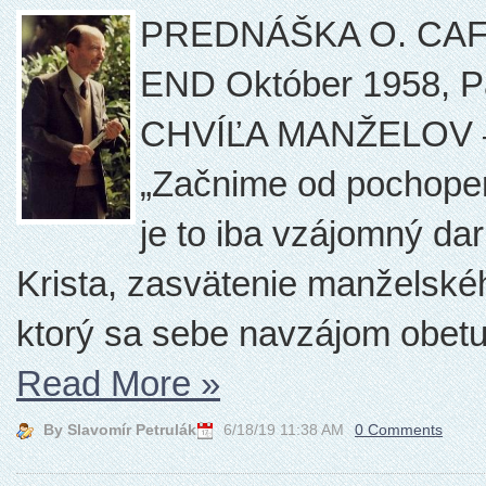
PREDNÁŠKA O. CA
END Október 1958, Pa
CHVÍĽA MANŽELOV
„Začnime od pochopen
je to iba vzájomný dar
Krista, zasvätenie manželskéh
ktorý sa sebe navzájom obetuje
Read More
»
By Slavomír Petrulák
6/18/19 11:38 AM
0 Comments