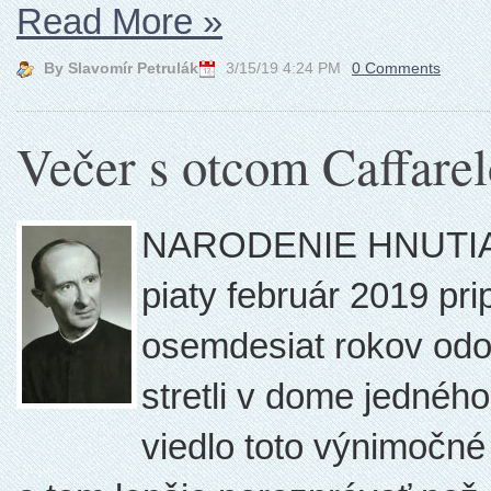
Read More
»
By Slavomír Petrulák
3/15/19 4:24 PM
0 Comments
Večer s otcom Caffare
NARODENIE HNUTIA -
piaty február 2019 pr
osemdesiat rokov odo 
stretli v dome jednéh
viedlo toto výnimočné