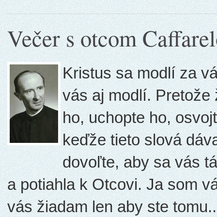
Večer s otcom Caffare
Kristus sa modlí za vá
vás aj modlí. Pretože 
ho, uchopte ho, osvojt
keďže tieto slová dáva
dovoľte, aby sa vás t
a potiahla k Otcovi. Ja som vá
vás žiadam len aby ste tomu..