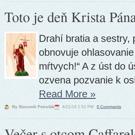
Toto je deň Krista Pána
Drahí bratia a sestry
obnovuje ohlasovanie 
mŕtvych!“ A z úst do ú
ozvena pozvanie k oslav
Read More
»
By Slavomír Petrulák
4/21/19 1:52 PM
0 Comments
Večer s otcom Caffare