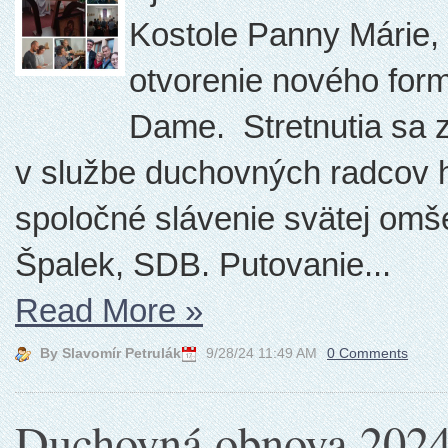
Kostole Panny Márie,
otvorenie nového for
Dame. Stretnutia sa z
v službe duchovných radcov h
spoločné slávenie svätej omše
Špalek, SDB. Putovanie...
Read More
»
By Slavomír Petrulák
9/28/24 11:49 AM
0 Comments
Duchovná obnova 202