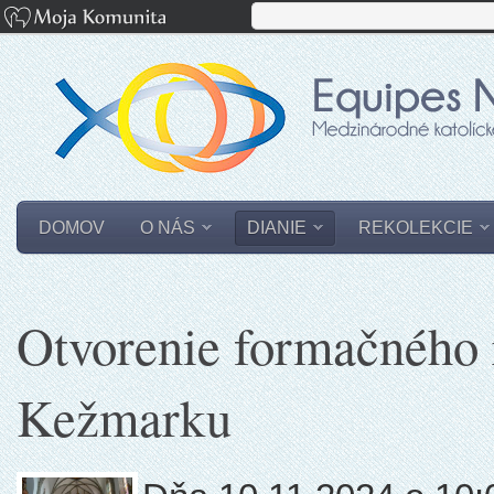
DOMOV
O NÁS
DIANIE
REKOLEKCIE
Otvorenie formačného 
Kežmarku