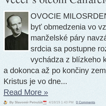
OVOCIE MILOSRDENS
byť obmedzenia vo vzá
manželské páry navzá
srdcia sa postupne roz
vychádza z blízkeho k
a dokonca až po končiny zeme.
Kristus je vo dne...
Read More
»
By Slavomír Petrulák
4/18/19 1:43 PM
0 Comments