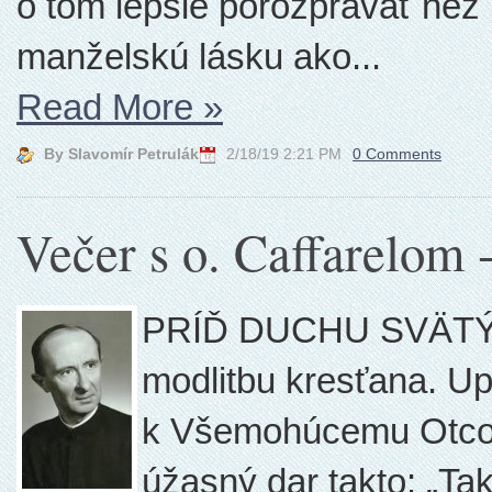
o tom lepšie porozprávať než
manželskú lásku ako...
Read More
»
By Slavomír Petrulák
2/18/19 2:21 PM
0 Comments
Večer s o. Caffarelom 
PRÍĎ DUCHU SVÄTÝ T
modlitbu kresťana. Up
k Všemohúcemu Otcovi
úžasný dar takto: „Ta