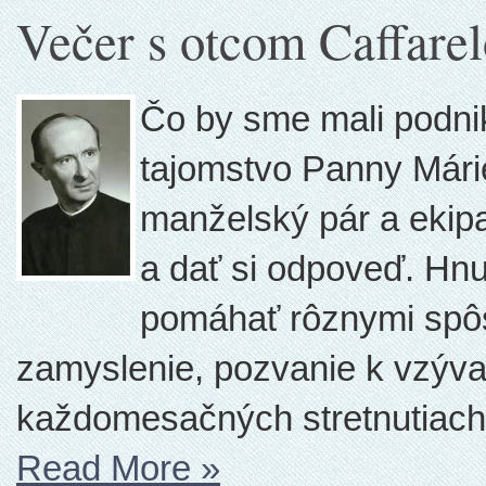
Večer s otcom Caffare
Čo by sme mali podnik
tajomstvo Panny Márie
manželský pár a ekip
a dať si odpoveď. Hnu
pomáhať rôznymi spôs
zamyslenie, pozvanie k vzýva
každomesačných stretnutiach,
Read More
»