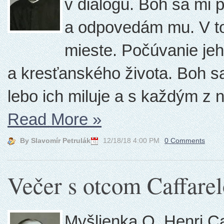
v dialógu. Boh sa mi 
a odpovedám mu. V t
mieste. Počúvanie jeh
a kresťanského života. Boh s
lebo ich miluje a s každým z n
Read More
»
By Slavomír Petrulák
12/18/18 4:00 PM
0 Comments
Večer s otcom Caffare
Myšlienka O. Henri C