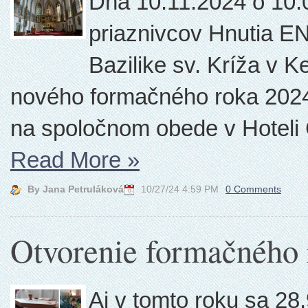
Dňa 10.11.2024 o 10:
priaznivcov Hnutia E
Bazilike sv. Kríža v 
nového formačného roka 2024 
na spoločnom obede v Hoteli
Read More
»
By Jana Petruláková
10/27/24 4:59 PM
0 Comments
Otvorenie formačného
Aj v tomto roku sa 2