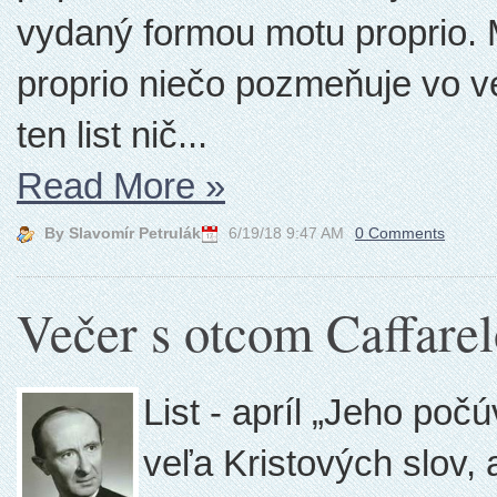
vydaný formou motu proprio. M
proprio niečo pozmeňuje vo ve
ten list nič...
Read More
»
By Slavomír Petrulák
6/19/18 9:47 AM
0 Comments
Večer s otcom Caffare
List - apríl „Jeho po
veľa Kristových slov, 