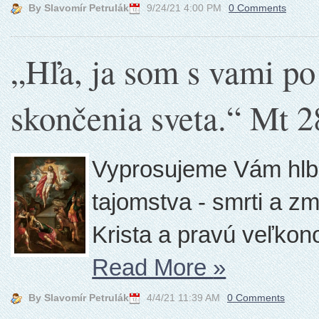
By Slavomír Petrulák
9/24/21 4:00 PM
0 Comments
„Hľa, ja som s vami po
skončenia sveta.“ Mt 2
Vyprosujeme Vám hlb
tajomstva - smrti a z
Krista a pravú veľkon
Read More
»
By Slavomír Petrulák
4/4/21 11:39 AM
0 Comments