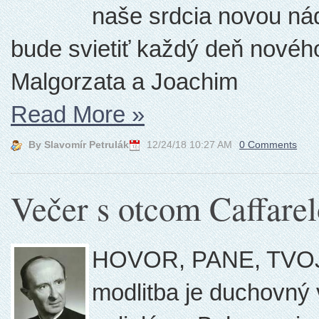
naše srdcia novou ná
bude svietiť každý deň nového
Malgorzata a Joachim
Read More
»
By Slavomír Petrulák
12/24/18 10:27 AM
0 Comments
Večer s otcom Caffare
HOVOR, PANE, TVO
modlitba je duchovný 