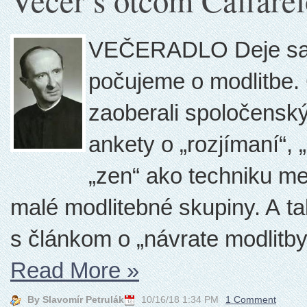
Večer s otcom Caffare
VEČERADLO Deje sa n
počujeme o modlitbe. 
zaoberali spoločenský
ankety o „rozjímaní“, 
„zen“ ako techniku me
malé modlitebné skupiny. A 
s článkom o „návrate modlitby“
Read More
»
By Slavomír Petrulák
10/16/18 1:34 PM
1 Comment