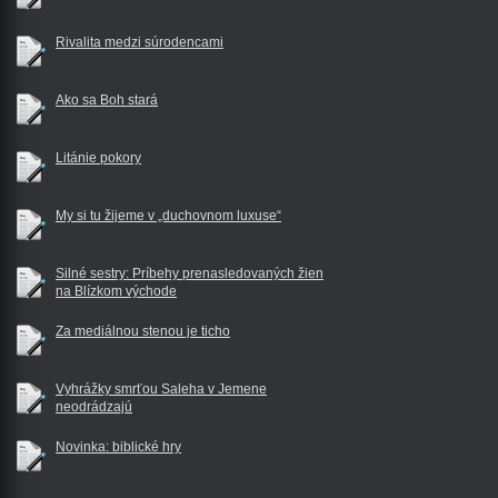
Rivalita medzi súrodencami
Ako sa Boh stará
Litánie pokory
My si tu žijeme v „duchovnom luxuse“
Silné sestry: Príbehy prenasledovaných žien
na Blízkom východe
Za mediálnou stenou je ticho
Vyhrážky smrťou Saleha v Jemene
neodrádzajú
Novinka: biblické hry