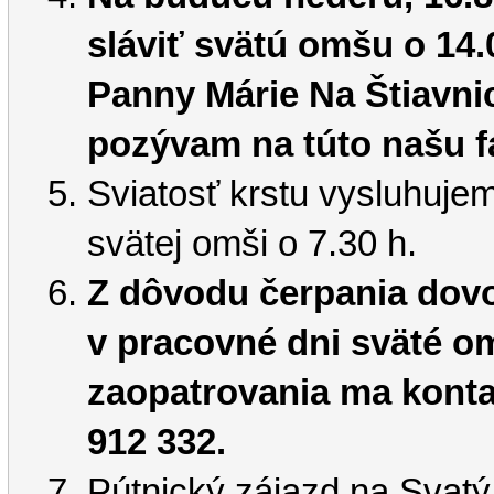
sláviť svätú omšu o 14.
Panny Márie Na Štiavn
pozývam na túto našu f
Sviatosť krstu vysluhujem
svätej omši o 7.30 h.
Z dôvodu čerpania dovo
v pracovné dni sväté o
zaopatrovania ma kontak
912 332.
Pútnický zájazd na Svatý