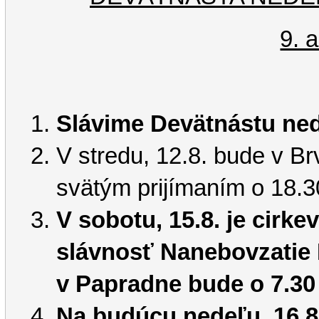
9. 
Slávime Devätnástu ne
V stredu, 12.8. bude v Br
svätým prijímaním o 18.
V sobotu, 15.8. je cirke
slávnosť Nanebovzatie
v Papradne bude o 7.30 
Na budúcu nedeľu, 16.8