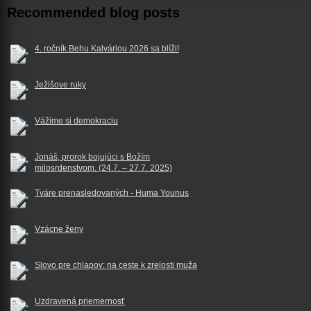
Recommended blog posts
4. ročník Behu Kalváriou 2026 sa blíži!
Ježišove ruky
Vážime si demokraciu
Jonáš, prorok bojujúci s Božím
milosrdenstvom. (24.7. – 27.7. 2025)
Tváre prenasledovaných - Huma Younus
Vzácne ženy
Slovo pre chlapov: na ceste k zrelosti muža
Uzdravená priemernosť