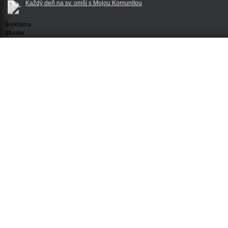
Každý deň na sv. omši s Mojou Komunitou
$reklama
$footer