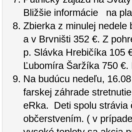
Bližšie informácie na pla
Zbierka z minulej nedele
a v Brvništi 352 €. Z pohr
p. Slávka Hrebičíka 105 €
Ľubomíra Šaržíka 750 €. 
Na budúcu nedeľu, 16.08.
farskej záhrade stretnuti
eRka. Deti spolu strávia
občerstvením. ( v prípad
vysoké teploty sa akcia p