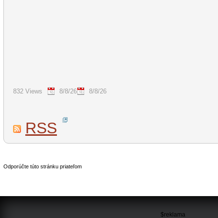
832 Views
8/8/26
8/8/26
RSS
Odporúčte túto stránku priateľom
$reklama