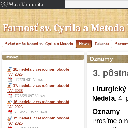
Farnosť sv. Cyrila a Metoda
Sväté omše Kostol sv. Cyrila a Metoda
News
Dekanát
Sacram
Oznamy
Oznamy
18. nedeľa v cezročnom období
3. pôst
"A" 2026
8/2/26
431 Views
17. nedeľa v cezročnom období
Liturgický
"A" 2026
7/26/26
897 Views
Nedeľa
: 4.
16. nedeľa v cezročnom období
"A" 2026
Oznamy
7/19/26
1352 Views
15. nedeľa v cezročnom období
Prosíme o
n
"A" 2026