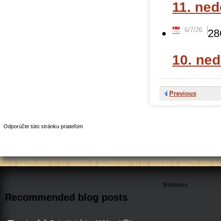
11. ne
6/7/26
28
10. ne
Previous
Odporúčte túto stránku priateľom
$reklama
Recommended blog posts