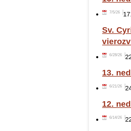
7/5/26
17
Sv. Cyr
vierozv
6/28/26
2
13. ne
6/21/26
2
12. ne
6/14/26
2