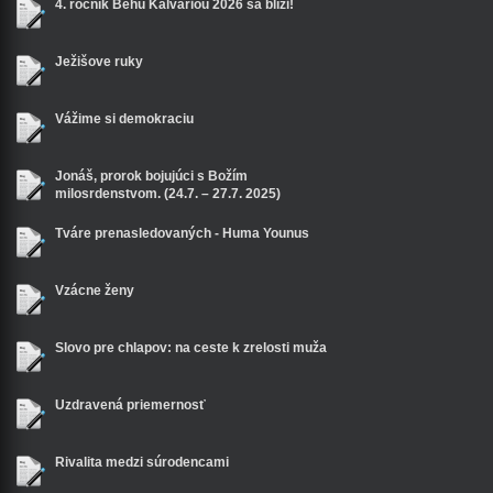
4. ročník Behu Kalváriou 2026 sa blíži!
Ježišove ruky
Vážime si demokraciu
Jonáš, prorok bojujúci s Božím
milosrdenstvom. (24.7. – 27.7. 2025)
Tváre prenasledovaných - Huma Younus
Vzácne ženy
Slovo pre chlapov: na ceste k zrelosti muža
Uzdravená priemernosť
Rivalita medzi súrodencami