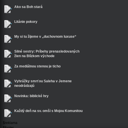
Ako sa Boh stará
Litánie pokory
My si tu žijeme v „duchovnom luxuse“
Silné sestry: Príbehy prenasledovaných
žien na Blízkom východe
Za mediálnou stenou je ticho
Vyhrážky smrťou Saleha v Jemene
neodrádzajú
Novinka: biblické hry
Každý deň na sv. omši s Mojou Komunitou
$reklama
$footer