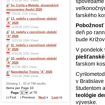
spovedáme n
7/12/26
1637 Views
Sv. Cyrila a Metoda, slovanských
veľkonočným 
vierozvestov (hody) 2026
7/5/26
1716 Views
farského kos
13. nedeľa v cezročnom období
"A" 2026
Pobožnosť 
6/28/26
2203 Views
deň po ranne
12. nedeľa v cezročnom období
"A" 2026
bude Krížov
6/21/26
2404 Views
11. nedeľa v cezročnom období
V pondelok 
"A" 2026
6/14/26
2291 Views
piešťanské
10. nedeľa v cezročnom období
farskom kos
"A" 2026
6/7/26
2861 Views
Najsvätejšej Trojice "A" 2026
Cyrilometod
5/31/26
2946 Views
v Bratislav
Showing 1 - 10 of 749 results.
študentom 
Items per Page 10
Page
of 75
teológie d
First
Previous
Next
Last
výveske.