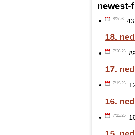
newest-
8/2/26
43
18. ne
7/26/26
8
17. ne
7/19/26
1
16. ne
7/12/26
1
15. ne