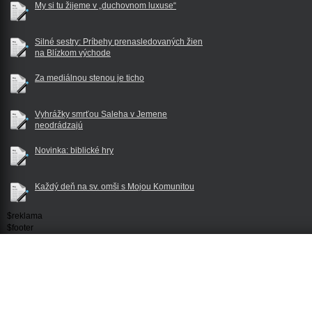
My si tu žijeme v „duchovnom luxuse“
Silné sestry: Príbehy prenasledovaných žien
na Blízkom východe
Za mediálnou stenou je ticho
Vyhrážky smrťou Saleha v Jemene
neodrádzajú
Novinka: biblické hry
Každý deň na sv. omši s Mojou Komunitou
$reklama
$footer