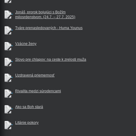
Jonáš, prorok bojujúci s Božím
milosrdenstvom. (24.7. – 27.7. 2025)
Tváre prenasledovaných - Huma Younus
Vzácne ženy
Slovo pre chlapov: na ceste k zrelosti muža
Uzdravená priemernosť
Rivalita medzi súrodencami
Ako sa Boh stará
Litánie pokory