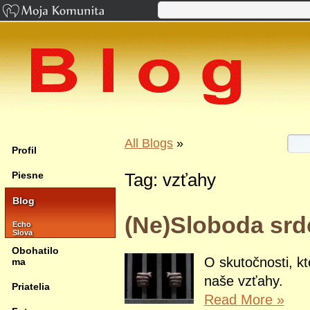
All Blogs
»
Profil
Piesne
Tag: vzťahy
Blog
(Ne)Sloboda srdc
Echo
Slova
Obohatilo
O skutočnosti, kt
ma
naše vzťahy.
Priatelia
Read More
»