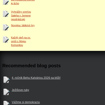
je ticho
Vyhrážky smrťou
Saleha v Jemene
neodrádzajú
Novinka: biblické hry
Každý deň na sv.
omši s Mojou
Komunitou
Recommended blog posts
4. ročník Behu Kalváriou 2026 sa blíži!
Ježišove ruky
Vážime si demokraciu