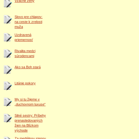
Vzácne ženy
Slovo pre chlapov:
na ceste k zrelosti
muža
Uzdravená
priemernosť
Rivalita medzi
súrodencami
Ako sa Boh stará
Litánie pokory
My si tu žijeme v
„duchovnom luxuse“
Silné sestry: Príbehy
prenasledovaných
žien na Blízkom
východe
Za mediálnou stenou