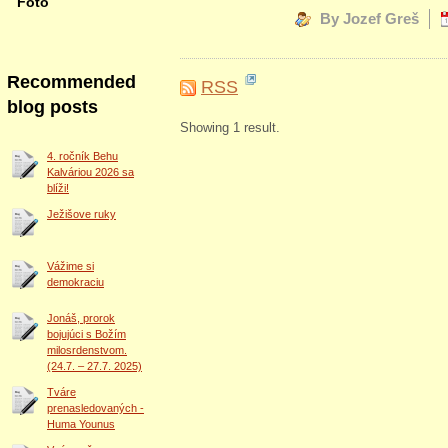
Foto
By Jozef Greš
Recommended
RSS
blog posts
Showing 1 result.
4. ročník Behu
Kalváriou 2026 sa
blíži!
Ježišove ruky
Vážime si
demokraciu
Jonáš, prorok
bojujúci s Božím
milosrdenstvom.
(24.7. – 27.7. 2025)
Tváre
prenasledovaných -
Huma Younus