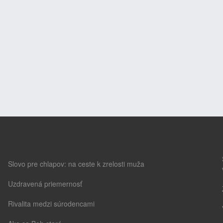
Slovo pre chlapov: na ceste k zrelosti muža
Uzdravená priemernosť
Rivalita medzi súrodencami