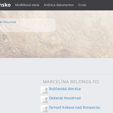
ensko
Modlitbová stena
Knižnica dokumentov
O nás
át Novohrad
MARCELÍNA BELONGS-TO:
Rožňavská diecéza
Dekanát Novohrad
farnosť Kokava nad Rimavicou