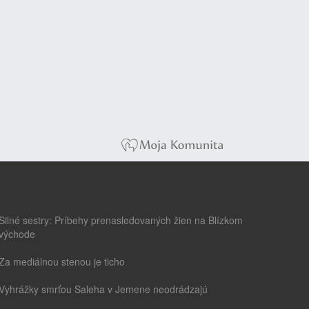
Silné sestry: Príbehy prenasledovaných žien na Blízkom
východe
Za mediálnou stenou je ticho
Vyhrážky smrťou Saleha v Jemene neodrádzajú