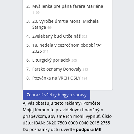
Myšlienka pre pána farára Mariána
1109
20. výročie úmrtia Mons. Michala
Štanga
464
Zvelebený buď Otče náš
321
18. nedeľa v cezročnom období "A"
2026
311
Liturgický poriadok
305
Farske oznamy Donovaly
213
Pozvánka na VRCH OSLY
194
Zobraziť všetky blogy a správy
Aj vás obťažujú tieto reklamy? Pomôžte
Mojej Komunite pravidelným finančným
príspevkom, aby sme ich mohli vypnúť. Číslo
účtu: IBAN: SK20 7500 0000 0040 2015 2755
Do poznámky účtu uvedťe
podpora MK
.