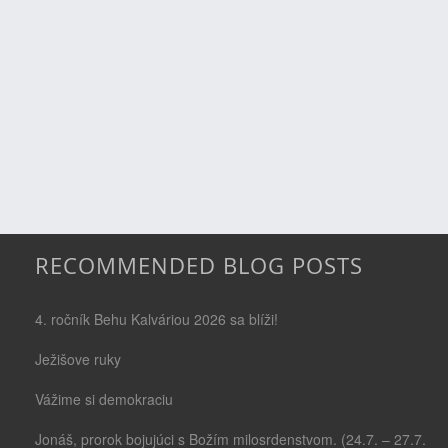
RECOMMENDED BLOG POSTS
4. ročník Behu Kalváriou 2026 sa blíži!
Ježišove ruky
Vážime si demokraciu
Jonáš, prorok bojujúci s Božím milosrdenstvom. (24.7. – 27.7.