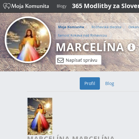
365 Modlitby za Slov
Blogy
Moja Komunita
Rožňavská diecéza
Dekan
farnosť Kokava nad Rimavicou
MARCELÍNA
Napísať správu
Profil
Blog
MARCELÍNA MARCELÍNA