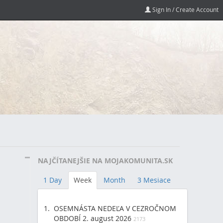
Sign In / Create Account
NAJČÍTANEJŠIE NA MOJAKOMUNITA.SK
1 Day
Week
Month
3 Mesiace
OSEMNÁSTA NEDEĽA V CEZROČNOM
OBDOBÍ 2. august 2026
2173