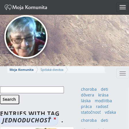
Tog
nav
Moja Komunita
Spišská diecéza
Tog
Spišskopodhradský dekanát
farnosť Spišská Kapitula
nav
MÁRIA-IRMA
choroba
deti
dôvera
krása
Napísať správu
láska
modlitba
práca
radosť
ENTRIES WITH TAG
statočnosť
vďaka
JEDNODUCHOSŤ
.
choroba
(4)
deti
(4)