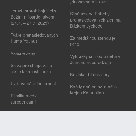
„duchovnom luxuse“
Jonáš, prorok bojujúci s
Silné sestry: Príbehy
Božím milosrdenstvom.
prenasledovaných žien na
(24.7. – 27.7. 2025)
Blízkom východe
Tváre prenasledovaných -
Za mediálnou stenou je
Huma Younus
ticho
Vzácne ženy
Vyhrážky smrťou Saleha v
Jemene neodrádzajú
Slovo pre chlapov: na
ceste k zrelosti muža
Novinka: biblické hry
Uzdravená priemernosť
Každý deň na sv. omši s
Mojou Komunitou
Rivalita medzi
súrodencami