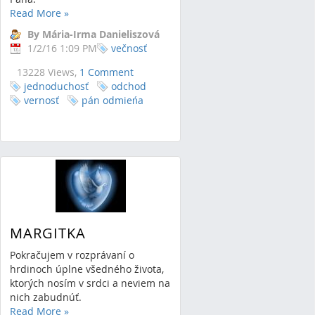
Read More
»
By Mária-Irma Danieliszová
1/2/16 1:09 PM
večnosť
13228 Views,
1 Comment
jednoduchosť
odchod
vernosť
pán odmieńa
MARGITKA
Pokračujem v rozprávaní o
hrdinoch úplne všedného života,
ktorých nosím v srdci a neviem na
nich zabudnúť.
Read More
»