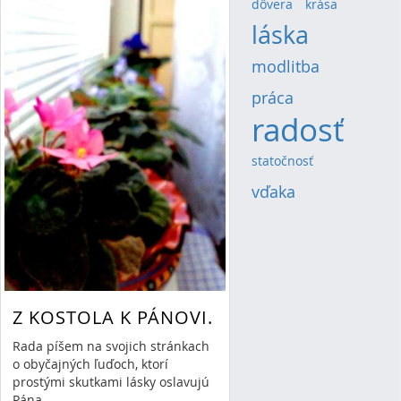
dôvera
(4)
krása
(4)
láska
(13)
modlitba
(8)
práca
(5)
radosť
(20)
statočnosť
(4)
vďaka
(6)
Z KOSTOLA K PÁNOVI.
Rada píšem na svojich stránkach
o obyčajných ľuďoch, ktorí
prostými skutkami lásky oslavujú
Pána.