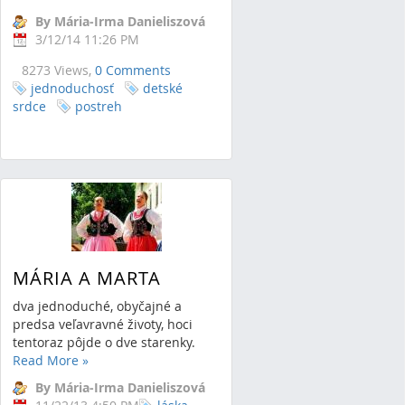
By Mária-Irma Danieliszová
3/12/14 11:26 PM
8273 Views,
0 Comments
jednoduchosť
detské
srdce
postreh
MÁRIA A MARTA
dva jednoduché, obyčajné a
predsa veľavravné životy, hoci
tentoraz pôjde o dve starenky.
Read More
»
By Mária-Irma Danieliszová