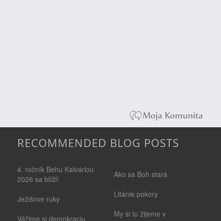
RECOMMENDED BLOG POSTS
4. ročník Behu Kalváriou
Ako sa Boh stará
2026 sa blíži!
Litánie pokory
Ježišove ruky
My si tu žijeme v
Vážime si demokraciu