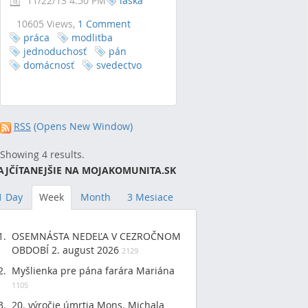
11/22/13 4:50 PM
láska
10605 Views,
1 Comment
práca
modlitba
jednoduchosť
pán
domácnosť
svedectvo
RSS
(Opens New Window)
Showing 4 results.
AJČÍTANEJŠIE NA MOJAKOMUNITA.SK
1 Day
Week
Month
3 Mesiace
OSEMNÁSTA NEDEĽA V CEZROČNOM
OBDOBÍ 2. august 2026
2129
Myšlienka pre pána farára Mariána
1105
20. výročie úmrtia Mons. Michala