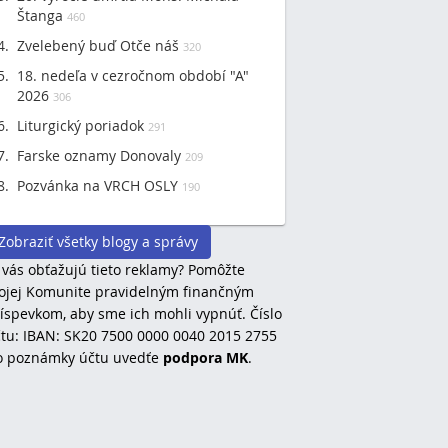
Štanga
460
Zvelebený buď Otče náš
320
18. nedeľa v cezročnom období "A"
2026
306
Liturgický poriadok
291
Farske oznamy Donovaly
209
Pozvánka na VRCH OSLY
190
Zobraziť všetky blogy a správy
 vás obťažujú tieto reklamy? Pomôžte
jej Komunite pravidelným finančným
íspevkom, aby sme ich mohli vypnúť. Číslo
tu: IBAN: SK20 7500 0000 0040 2015 2755
o poznámky účtu uvedťe
podpora MK
.