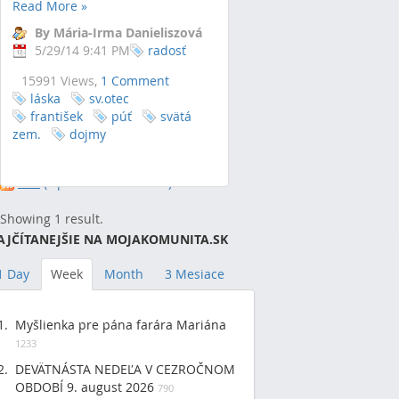
Read More
»
By Mária-Irma Danieliszová
5/29/14 9:41 PM
radosť
15991 Views,
1 Comment
láska
sv.otec
františek
púť
svätá
zem.
dojmy
RSS
(Opens New Window)
Showing 1 result.
AJČÍTANEJŠIE NA MOJAKOMUNITA.SK
1 Day
Week
Month
3 Mesiace
Myšlienka pre pána farára Mariána
1233
DEVÄTNÁSTA NEDEĽA V CEZROČNOM
OBDOBÍ 9. august 2026
790