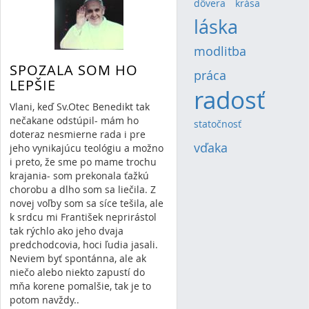
dôvera
(4)
krása
(4)
láska
(13)
modlitba
(8)
SPOZALA SOM HO
práca
(5)
LEPŠIE
radosť
(20)
Vlani, keď Sv.Otec Benedikt tak
nečakane odstúpil- mám ho
statočnosť
(4)
doteraz nesmierne rada i pre
vďaka
(6)
jeho vynikajúcu teológiu a možno
i preto, že sme po mame trochu
krajania- som prekonala ťažkú
chorobu a dlho som sa liečila. Z
novej voľby som sa síce tešila, ale
k srdcu mi František neprirástol
tak rýchlo ako jeho dvaja
predchodcovia, hoci ľudia jasali.
Neviem byť spontánna, ale ak
niečo alebo niekto zapustí do
mňa korene pomalšie, tak je to
potom navždy..