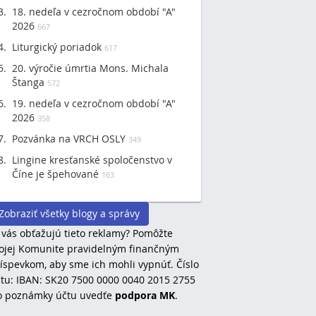
18. nedeľa v cezročnom období "A"
2026
667
Liturgický poriadok
617
20. výročie úmrtia Mons. Michala
Štanga
572
19. nedeľa v cezročnom období "A"
2026
358
Pozvánka na VRCH OSLY
349
Lingine kresťanské spoločenstvo v
Číne je špehované
163
Zobraziť všetky blogy a správy
 vás obťažujú tieto reklamy? Pomôžte
jej Komunite pravidelným finančným
íspevkom, aby sme ich mohli vypnúť. Číslo
tu: IBAN: SK20 7500 0000 0040 2015 2755
o poznámky účtu uvedťe
podpora MK
.