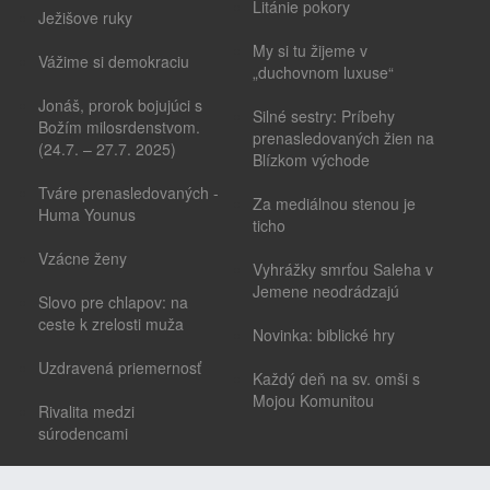
Litánie pokory
Ježišove ruky
My si tu žijeme v
Vážime si demokraciu
„duchovnom luxuse“
Jonáš, prorok bojujúci s
Silné sestry: Príbehy
Božím milosrdenstvom.
prenasledovaných žien na
(24.7. – 27.7. 2025)
Blízkom východe
Tváre prenasledovaných -
Za mediálnou stenou je
Huma Younus
ticho
Vzácne ženy
Vyhrážky smrťou Saleha v
Jemene neodrádzajú
Slovo pre chlapov: na
ceste k zrelosti muža
Novinka: biblické hry
Uzdravená priemernosť
Každý deň na sv. omši s
Mojou Komunitou
Rivalita medzi
súrodencami