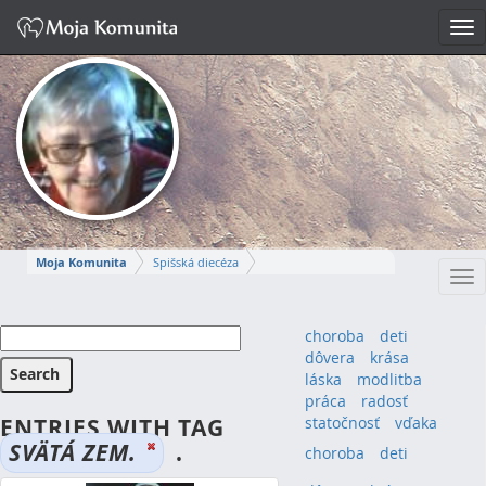
Tog
nav
Moja Komunita
Spišská diecéza
Tog
Spišskopodhradský dekanát
farnosť Spišská Kapitula
nav
MÁRIA-IRMA
choroba
deti
dôvera
krása
Napísať správu
láska
modlitba
práca
radosť
ENTRIES WITH TAG
statočnosť
vďaka
SVÄTÁ ZEM.
.
choroba
(4)
deti
(4)