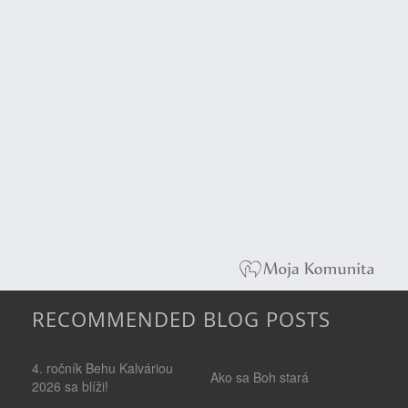
RECOMMENDED BLOG POSTS
4. ročník Behu Kalváriou
Ako sa Boh stará
2026 sa blíži!