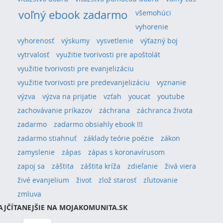
voľný ebook zadarmo
všemohúci
vyhorenie
vyhorenosť
výskumy
vysvetlenie
výťazný boj
vytrvalosť
využitie tvorivosti pre apoštolát
využitie tvorivosti pre evanjelizáciu
využitie tvorivosti pre predevanjelizáciu
vyznanie
výzva
výzva na prijatie
vzťah
youcat
youtube
zachovávanie príkazov
záchrana
záchranca života
zadarmo
zadarmo obsiahly ebook !!!
zadarmo stiahnuť
základy teórie poézie
zákon
zamyslenie
zápas
zápas s koronavírusom
zapoj sa
záštita
záštita kríža
zdieľanie
živá viera
živé evanjelium
život
zlož starosť
zľutovanie
zmluva
AJČÍTANEJŠIE NA MOJAKOMUNITA.SK