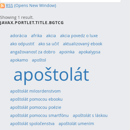
RSS
(Opens New Window)
Showing 1 result.
JAVAX.PORTLET.TITLE.BGTCG
adorácia
afrika
akcia
akcia povedz o luxe
ako odpustiť
ako sa učiť
aktualizovaný ebook
angažovanosť za dobro
apoinka
apokalypsa
apokamo
apoštol
apoštolát
apoštolát milosrdenstvom
apoštolát pomocou ebooku
apoštolát pomocou poézie
apoštolát pomocou smartfónu
apoštolát s láskou
apoštolát spoločenstva
apoštolát umením