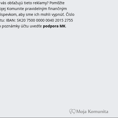
 vás obťažujú tieto reklamy? Pomôžte
jej Komunite pravidelným finančným
íspevkom, aby sme ich mohli vypnúť. Číslo
tu: IBAN: SK20 7500 0000 0040 2015 2755
o poznámky účtu uvedťe
podpora MK
.