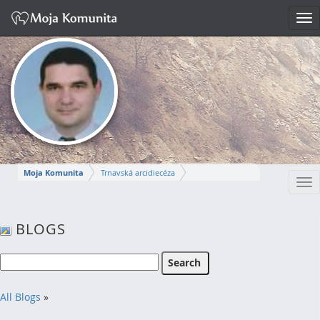
Tog
nav
Moja Komunita
Trnavská arcidiecéza
Tog
Dekanát Komárno
farnosť Komárno
nav
MIROSLAV
BLOGS
Napísať správu
All Blogs
»