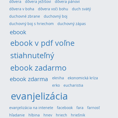
dôvera
dôvera ježišovi
dôvera pánovi
dôvera v boha
dôvera voči bohu
duch svätý
duchovné zbrane
duchovný boj
duchovný boj s hriechom
duchovný zápas
ebook
ebook v pdf voľne
stiahnuteľný
ebook zadarmo
ebook zdarma
ekniha
ekonomická kríza
erko
eucharistia
evanjelizácia
evanjelizácia na intenete
facebook
fara
farnosť
hľadanie
hlbina
hnev
hriech
hriešnik