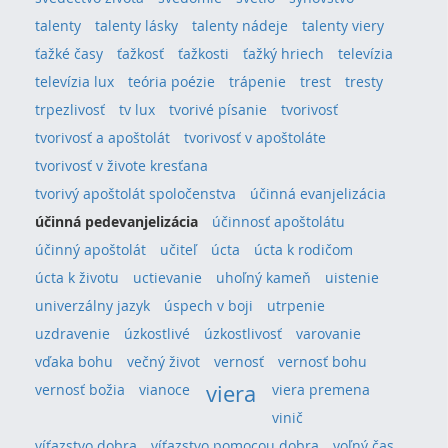
talenty
talenty lásky
talenty nádeje
talenty viery
ťažké časy
ťažkosť
ťažkosti
ťažký hriech
televízia
televízia lux
teória poézie
trápenie
trest
tresty
trpezlivosť
tv lux
tvorivé písanie
tvorivosť
tvorivosť a apoštolát
tvorivosť v apoštoláte
tvorivosť v živote kresťana
tvorivý apoštolát spoločenstva
účinná evanjelizácia
účinná pedevanjelizácia
účinnosť apoštolátu
účinný apoštolát
učiteľ
úcta
úcta k rodičom
úcta k životu
uctievanie
uhoľný kameň
uistenie
univerzálny jazyk
úspech v boji
utrpenie
uzdravenie
úzkostlivé
úzkostlivosť
varovanie
vďaka bohu
večný život
vernosť
vernosť bohu
viera
vernosť božia
vianoce
viera premena
vinič
víťazstvo dobra
víťazstvo pomocou dobra
voľný čas