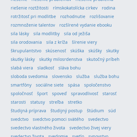
riešenie roztžitosti
rímskokatolícka cirkev
rodina
rotržitosť pri modlitbe
rozhodnutie
rozlišovanie
rozmnoženie talentov
rozšírené vydanie ebooku
sila lásky
sila modlitby
sila od ježiša
sila orodovania
sila z kríža
šírenie viery
škrupulantstvo
skúsenosť
skúška
skúšky
skutky
skutky lásky
skutky milosrdenstva
skutočný príbeh
slabá viera
sladkosť
sláva bohu
sloboda svedomia
slovensko
služba
služba bohu
smartfóny
sociálne siete
spása
spoločenstvo
spoločnosť
šport
spoveď
spravodlivosť
starosť
starosti
statusy
streľba
stretko
študijná príprava
študijný postup
štúdium
súd
svedctvo
svedctvo pomoci svätého
svedectvo
svedectvo vlastného života
svedectvo živej viery
svedectvo života
svedomie
svetlo
synovstvo