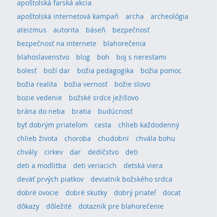
apoštolská farská akcia
apoštolská internetová kampaň
archa
archeológia
ateizmus
autorita
báseň
bezpečnosť
bezpečnosť na internete
blahorečenia
blahoslavenstvo
blog
boh
boj s neresťami
bolesť
boží dar
božia pedagogika
božia pomoc
božia realita
božia vernosť
božie slovo
bozie vedenie
božské srdce ježišovo
brána do neba
bratia
budúcnosť
byť dobrým priateľom
cesta
chlieb každodenný
chlieb života
choroba
chudobní
chvála bohu
chvály
cirkev
dar
dedičstvo
deti
deti a modlitba
deti veriacich
detská viera
deväť prvých piatkov
deviatnik božského srdca
dobré ovocie
dobré skutky
dobrý priateľ
docat
dôkazy
dôležité
dotazník pre blahorečenie