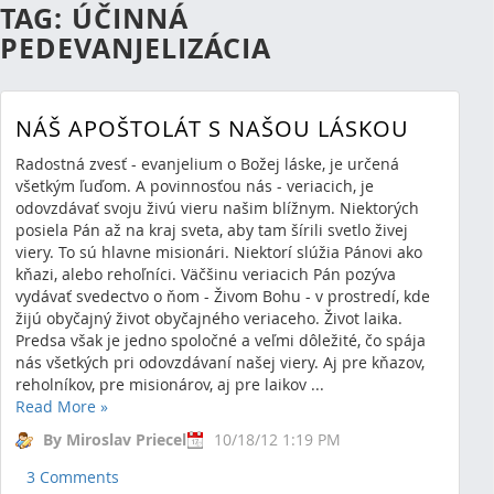
TAG: ÚČINNÁ
PEDEVANJELIZÁCIA
NÁŠ APOŠTOLÁT S NAŠOU LÁSKOU
Radostná zvesť - evanjelium o Božej láske, je určená
všetkým ľuďom. A povinnosťou nás - veriacich, je
odovzdávať svoju živú vieru našim blížnym. Niektorých
posiela Pán až na kraj sveta, aby tam šírili svetlo živej
viery. To sú hlavne misionári. Niektorí slúžia Pánovi ako
kňazi, alebo rehoľníci. Väčšinu veriacich Pán pozýva
vydávať svedectvo o ňom - Živom Bohu - v prostredí, kde
žijú obyčajný život obyčajného veriaceho. Život laika.
Predsa však je jedno spoločné a veľmi dôležité, čo spája
nás všetkých pri odovzdávaní našej viery. Aj pre kňazov,
reholníkov, pre misionárov, aj pre laikov ...
Read More
»
By Miroslav Priecel
10/18/12 1:19 PM
3 Comments