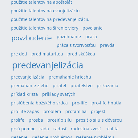
použitie talentov na apoštolát
použitie talentov na evanjelizáciu
použitie talentov na predevanjelizáciu
použitie talentov na šírenie viery
povolanie
povzbudenie
požehnanie
práca
práca s tvorivosťou
pravda
pre deti
pred maturitou
pred skúškou
predevanjelizácia
preevanjelizácia
premáhanie hriechu
premáhanie zlého
priateľ
priateľstvo
prikázania
príklad krista
príklady svätých
prisľúbenia božského srdca
pro-life
pro-life hnutia
pro-life zápas
problém
profamilia
projekt
prolife
prosba
prosiť o silu
prosiť o silu s dôverou
prvá pomoc
rada
radosť
radostná zvesť
realita
riešenie
riešenie problémov
riešenie problému