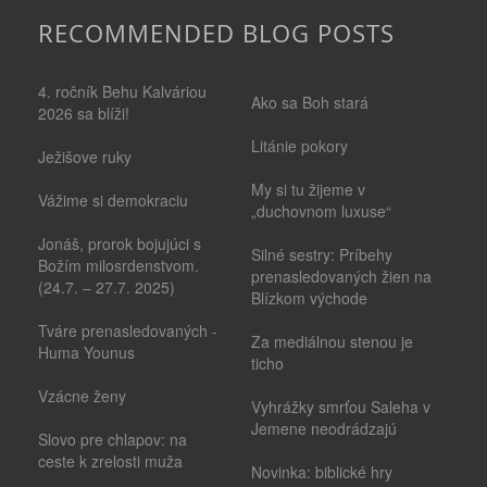
RECOMMENDED BLOG POSTS
4. ročník Behu Kalváriou
Ako sa Boh stará
2026 sa blíži!
Litánie pokory
Ježišove ruky
My si tu žijeme v
Vážime si demokraciu
„duchovnom luxuse“
Jonáš, prorok bojujúci s
Silné sestry: Príbehy
Božím milosrdenstvom.
prenasledovaných žien na
(24.7. – 27.7. 2025)
Blízkom východe
Tváre prenasledovaných -
Za mediálnou stenou je
Huma Younus
ticho
Vzácne ženy
Vyhrážky smrťou Saleha v
Jemene neodrádzajú
Slovo pre chlapov: na
ceste k zrelosti muža
Novinka: biblické hry