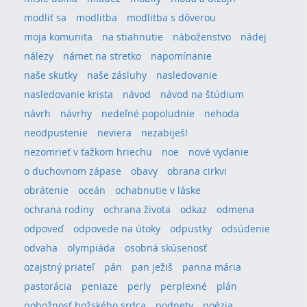
modliť sa
modlitba
modlitba s dôverou
moja komunita
na stiahnutie
náboženstvo
nádej
nálezy
námet na stretko
napomínanie
naše skutky
naše zásluhy
nasledovanie
nasledovanie krista
návod
návod na štúdium
návrh
návrhy
nedeľné popoludnie
nehoda
neodpustenie
neviera
nezabiješ!
nezomrieť v ťažkom hriechu
noe
nové vydanie
o duchovnom zápase
obavy
obrana cirkvi
obrátenie
oceán
ochabnutie v láske
ochrana rodiny
ochrana života
odkaz
odmena
odpoveď
odpovede na útoky
odpustky
odsúdenie
odvaha
olympiáda
osobná skúsenosť
ozajstný priateľ
pán
pan ježiš
panna mária
pastorácia
peniaze
perly
perplexné
plán
pobožnosť božského srdca
podnety
poézia