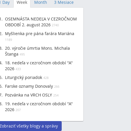
1 Day
Week
Month
3 Mesiace
OSEMNÁSTA NEDEĽA V CEZROČNOM
OBDOBÍ 2. august 2026
2740
Myšlienka pre pána farára Mariána
1189
20. výročie úmrtia Mons. Michala
Štanga
495
18. nedeľa v cezročnom období "A"
2026
433
Liturgický poriadok
428
Farske oznamy Donovaly
266
Pozvánka na VRCH OSLY
254
19. nedeľa v cezročnom období "A"
2026
207
Zobraziť všetky blogy a správy