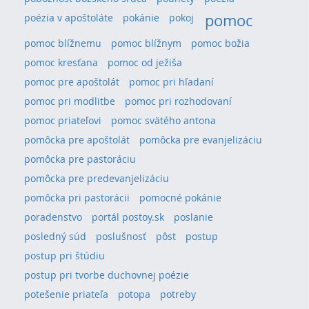
pomoc
poézia v apoštoláte
pokánie
pokoj
pomoc blížnemu
pomoc blížnym
pomoc božia
pomoc kresťana
pomoc od ježiša
pomoc pre apoštolát
pomoc pri hľadaní
pomoc pri modlitbe
pomoc pri rozhodovaní
pomoc priateľovi
pomoc svätého antona
pomôcka pre apoštolát
pomôcka pre evanjelizáciu
pomôcka pre pastoráciu
pomôcka pre predevanjelizáciu
pomôcka pri pastorácii
pomocné pokánie
poradenstvo
portál postoy.sk
poslanie
posledný súd
poslušnosť
pôst
postup
postup pri štúdiu
postup pri tvorbe duchovnej poézie
potešenie priateľa
potopa
potreby