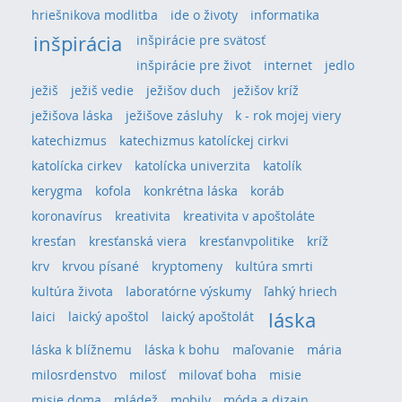
hriešnikova modlitba
ide o životy
informatika
inšpirácia
inšpirácie pre svätosť
inšpirácie pre život
internet
jedlo
ježiš
ježiš vedie
ježišov duch
ježišov kríž
ježišova láska
ježišove zásluhy
k - rok mojej viery
katechizmus
katechizmus katolíckej cirkvi
katolícka cirkev
katolícka univerzita
katolík
kerygma
kofola
konkrétna láska
koráb
koronavírus
kreativita
kreativita v apoštoláte
kresťan
kresťanská viera
kresťanvpolitike
kríž
krv
krvou písané
kryptomeny
kultúra smrti
kultúra života
laboratórne výskumy
ľahký hriech
láska
laici
laický apoštol
laický apoštolát
láska k blížnemu
láska k bohu
maľovanie
mária
milosrdenstvo
milosť
milovať boha
misie
misie doma
mládež
mobily
móda a dizajn