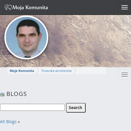
Tog
nav
Moja Komunita
Trnavská arcidiecéza
Tog
Dekanát Komárno
farnosť Komárno
nav
MIROSLAV
BLOGS
Napísať správu
All Blogs
»