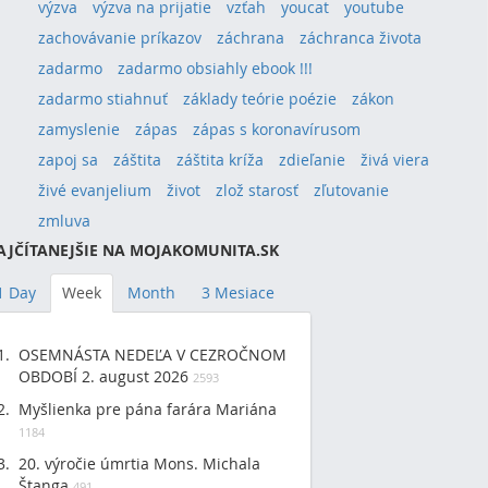
výzva
výzva na prijatie
vzťah
youcat
youtube
zachovávanie príkazov
záchrana
záchranca života
zadarmo
zadarmo obsiahly ebook !!!
zadarmo stiahnuť
základy teórie poézie
zákon
zamyslenie
zápas
zápas s koronavírusom
zapoj sa
záštita
záštita kríža
zdieľanie
živá viera
živé evanjelium
život
zlož starosť
zľutovanie
zmluva
AJČÍTANEJŠIE NA MOJAKOMUNITA.SK
1 Day
Week
Month
3 Mesiace
OSEMNÁSTA NEDEĽA V CEZROČNOM
OBDOBÍ 2. august 2026
2593
Myšlienka pre pána farára Mariána
1184
20. výročie úmrtia Mons. Michala
Štanga
491