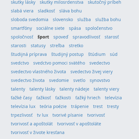
skutky lásky
skutky milosrdenstva
skutočný príbeh
slabá viera
sladkosť
sláva bohu
sloboda svedomia
slovensko
služba
služba bohu
smartfóny
sociálne siete
spása
spoločenstvo
spoločnosť
šport
spoveď
spravodlivosť
starosť
starosti
statusy
streľba
stretko
študijná príprava
študijný postup
štúdium
súd
svedctvo
svedctvo pomoci svätého
svedectvo
svedectvo vlastného života
svedectvo živej viery
svedectvo života
svedomie
svetlo
synovstvo
talenty
talenty lásky
talenty nádeje
talenty viery
ťažké časy
ťažkosť
ťažkosti
ťažký hriech
televízia
televízia lux
teória poézie
trápenie
trest
tresty
trpezlivosť
tv lux
tvorivé písanie
tvorivosť
tvorivosť a apoštolát
tvorivosť v apoštoláte
tvorivosť v živote kresťana