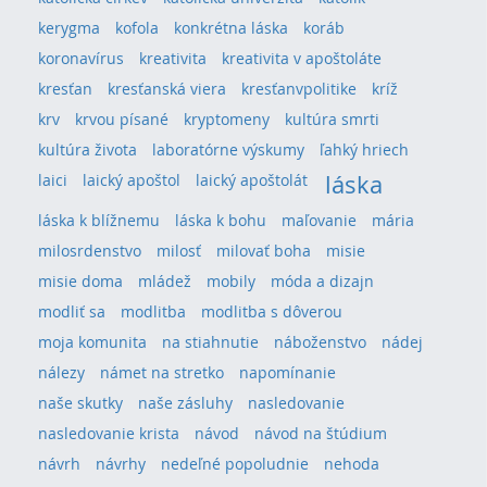
kerygma
kofola
konkrétna láska
koráb
koronavírus
kreativita
kreativita v apoštoláte
kresťan
kresťanská viera
kresťanvpolitike
kríž
krv
krvou písané
kryptomeny
kultúra smrti
kultúra života
laboratórne výskumy
ľahký hriech
láska
laici
laický apoštol
laický apoštolát
láska k blížnemu
láska k bohu
maľovanie
mária
milosrdenstvo
milosť
milovať boha
misie
misie doma
mládež
mobily
móda a dizajn
modliť sa
modlitba
modlitba s dôverou
moja komunita
na stiahnutie
náboženstvo
nádej
nálezy
námet na stretko
napomínanie
naše skutky
naše zásluhy
nasledovanie
nasledovanie krista
návod
návod na štúdium
návrh
návrhy
nedeľné popoludnie
nehoda