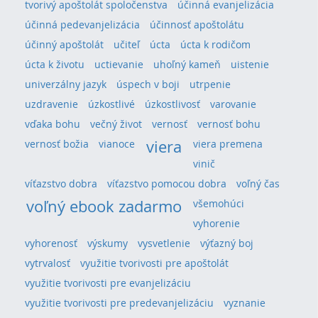
tvorivý apoštolát spoločenstva
účinná evanjelizácia
účinná pedevanjelizácia
účinnosť apoštolátu
účinný apoštolát
učiteľ
úcta
úcta k rodičom
úcta k životu
uctievanie
uhoľný kameň
uistenie
univerzálny jazyk
úspech v boji
utrpenie
uzdravenie
úzkostlivé
úzkostlivosť
varovanie
vďaka bohu
večný život
vernosť
vernosť bohu
viera
vernosť božia
vianoce
viera premena
vinič
víťazstvo dobra
víťazstvo pomocou dobra
voľný čas
voľný ebook zadarmo
všemohúci
vyhorenie
vyhorenosť
výskumy
vysvetlenie
výťazný boj
vytrvalosť
využitie tvorivosti pre apoštolát
využitie tvorivosti pre evanjelizáciu
využitie tvorivosti pre predevanjelizáciu
vyznanie