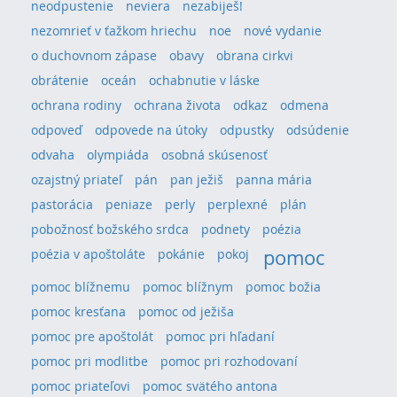
neodpustenie
neviera
nezabiješ!
nezomrieť v ťažkom hriechu
noe
nové vydanie
o duchovnom zápase
obavy
obrana cirkvi
obrátenie
oceán
ochabnutie v láske
ochrana rodiny
ochrana života
odkaz
odmena
odpoveď
odpovede na útoky
odpustky
odsúdenie
odvaha
olympiáda
osobná skúsenosť
ozajstný priateľ
pán
pan ježiš
panna mária
pastorácia
peniaze
perly
perplexné
plán
pobožnosť božského srdca
podnety
poézia
pomoc
poézia v apoštoláte
pokánie
pokoj
pomoc blížnemu
pomoc blížnym
pomoc božia
pomoc kresťana
pomoc od ježiša
pomoc pre apoštolát
pomoc pri hľadaní
pomoc pri modlitbe
pomoc pri rozhodovaní
pomoc priateľovi
pomoc svätého antona