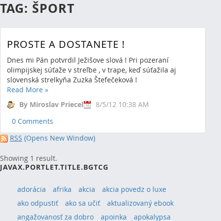
TAG: ŠPORT
PROSTE A DOSTANETE !
Dnes mi Pán potvrdil Ježišove slová ! Pri pozeraní
olimpijskej súťaže v streľbe , v trape, keď súťažila aj
slovenská strelkyňa Zuzka Štefečeková !
Read More
»
By Miroslav Priecel
8/5/12 10:38 AM
0 Comments
RSS
(Opens New Window)
Showing 1 result.
JAVAX.PORTLET.TITLE.BGTCG
adorácia
afrika
akcia
akcia povedz o luxe
ako odpustiť
ako sa učiť
aktualizovaný ebook
angažovanosť za dobro
apoinka
apokalypsa