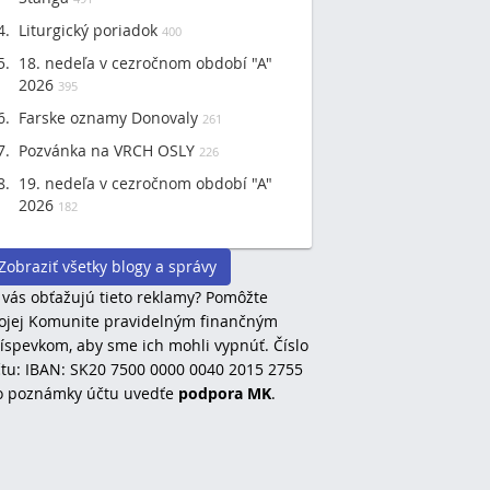
Liturgický poriadok
400
18. nedeľa v cezročnom období "A"
2026
395
Farske oznamy Donovaly
261
Pozvánka na VRCH OSLY
226
19. nedeľa v cezročnom období "A"
2026
182
Zobraziť všetky blogy a správy
 vás obťažujú tieto reklamy? Pomôžte
jej Komunite pravidelným finančným
íspevkom, aby sme ich mohli vypnúť. Číslo
tu: IBAN: SK20 7500 0000 0040 2015 2755
o poznámky účtu uvedťe
podpora MK
.