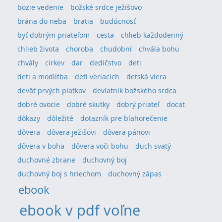
bozie vedenie
božské srdce ježišovo
brána do neba
bratia
budúcnosť
byť dobrým priateľom
cesta
chlieb každodenný
chlieb života
choroba
chudobní
chvála bohu
chvály
cirkev
dar
dedičstvo
deti
deti a modlitba
deti veriacich
detská viera
deväť prvých piatkov
deviatnik božského srdca
dobré ovocie
dobré skutky
dobrý priateľ
docat
dôkazy
dôležité
dotazník pre blahorečenie
dôvera
dôvera ježišovi
dôvera pánovi
dôvera v boha
dôvera voči bohu
duch svätý
duchovné zbrane
duchovný boj
duchovný boj s hriechom
duchovný zápas
ebook
ebook v pdf voľne