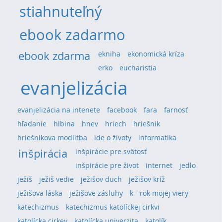
stiahnuteľný
ebook zadarmo
ebook zdarma
ekniha
ekonomická kríza
erko
eucharistia
evanjelizácia
evanjelizácia na intenete
facebook
fara
farnosť
hľadanie
hlbina
hnev
hriech
hriešnik
hriešnikova modlitba
ide o životy
informatika
inšpirácia
inšpirácie pre svätosť
inšpirácie pre život
internet
jedlo
ježiš
ježiš vedie
ježišov duch
ježišov kríž
ježišova láska
ježišove zásluhy
k - rok mojej viery
katechizmus
katechizmus katolíckej cirkvi
katolícka cirkev
katolícka univerzita
katolík