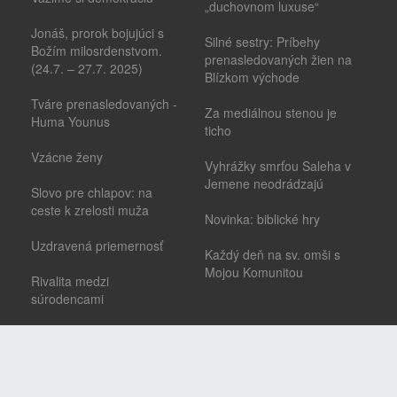
„duchovnom luxuse“
Jonáš, prorok bojujúci s
Silné sestry: Príbehy
Božím milosrdenstvom.
prenasledovaných žien na
(24.7. – 27.7. 2025)
Blízkom východe
Tváre prenasledovaných -
Za mediálnou stenou je
Huma Younus
ticho
Vzácne ženy
Vyhrážky smrťou Saleha v
Jemene neodrádzajú
Slovo pre chlapov: na
ceste k zrelosti muža
Novinka: biblické hry
Uzdravená priemernosť
Každý deň na sv. omši s
Mojou Komunitou
Rivalita medzi
súrodencami