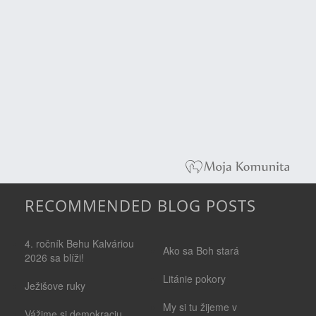
RECOMMENDED BLOG POSTS
4. ročník Behu Kalváriou
Ako sa Boh stará
2026 sa blíži!
Litánie pokory
Ježišove ruky
My si tu žijeme v
Vážime si demokraciu