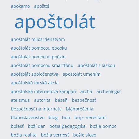
apokamo
apoštol
apoštolát
apoštolát milosrdenstvom
apoštolát pomocou ebooku
apoštolát pomocou poézie
apoštolát pomocou smartfónu
apoštolát s láskou
apoštolát spoločenstva
apoštolát umením
apoštolská farská akcia
apoštolská internetová kampaň
archa
archeológia
ateizmus
autorita
báseň
bezpečnosť
bezpečnosť na internete
blahorečenia
blahoslavenstvo
blog
boh
boj s neresťami
bolesť
boží dar
božia pedagogika
božia pomoc
božia realita
božia vernosť
božie slovo