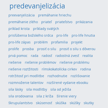
predevanjelizácia
preevanjelizácia
premáhanie hriechu
premáhanie zlého
priateľ
priateľstvo
prikázania
príklad krista
príklady svätých
prisľúbenia božského srdca
pro-life
pro-life hnutia
pro-life zápas
problém
profamilia
projekt
prolife
prosba
prosiť o silu
prosiť o silu s dôverou
prvá pomoc
rada
radosť
radostná zvesť
realita
riešenie
riešenie problémov
riešenie problému
riešenie roztžitosti
rímskokatolícka cirkev
rodina
rotržitosť pri modlitbe
rozhodnutie
rozlišovanie
rozmnoženie talentov
rozšírené vydanie ebooku
sila lásky
sila modlitby
sila od ježiša
sila orodovania
sila z kríža
šírenie viery
škrupulantstvo
skúsenosť
skúška
skúšky
skutky