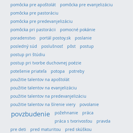
pomôcka pre apoštolát
pomôcka pre evanjelizáciu
pomôcka pre pastoráciu
pomôcka pre predevanjelizáciu
pomôcka pri pastorácii
pomocné pokánie
poradenstvo
portál postoy.sk
poslanie
posledný súd
poslušnosť
pôst
postup
postup pri štúdiu
postup pri tvorbe duchovnej poézie
potešenie priateľa
potopa
potreby
použitie talentov na apoštolát
použitie talentov na evanjelizáciu
použitie talentov na predevanjelizáciu
použitie talentov na šírenie viery
povolanie
povzbudenie
požehnanie
práca
práca s tvorivosťou
pravda
pre deti
pred maturitou
pred skúškou