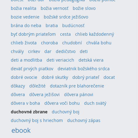
božia realita
božia vernosť
božie slovo
bozie vedenie
božské srdce ježišovo
brána do neba
bratia
budúcnosť
byť dobrým priateľom
cesta
chlieb každodenný
chlieb života
choroba
chudobní
chvála bohu
chvály
cirkev
dar
dedičstvo
deti
deti a modlitba
deti veriacich
detská viera
deväť prvých piatkov
deviatnik božského srdca
dobré ovocie
dobré skutky
dobrý priateľ
docat
dôkazy
dôležité
dotazník pre blahorečenie
dôvera
dôvera ježišovi
dôvera pánovi
dôvera v boha
dôvera voči bohu
duch svätý
duchovné zbrane
duchovný boj
duchovný boj s hriechom
duchovný zápas
ebook