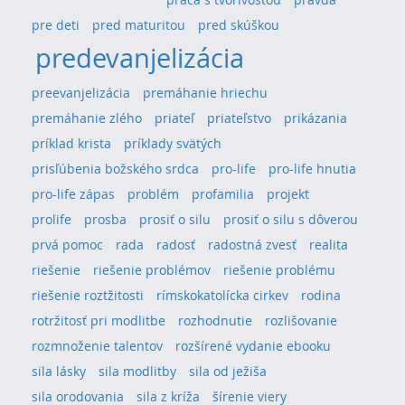
pre deti
pred maturitou
pred skúškou
predevanjelizácia
preevanjelizácia
premáhanie hriechu
premáhanie zlého
priateľ
priateľstvo
prikázania
príklad krista
príklady svätých
prisľúbenia božského srdca
pro-life
pro-life hnutia
pro-life zápas
problém
profamilia
projekt
prolife
prosba
prosiť o silu
prosiť o silu s dôverou
prvá pomoc
rada
radosť
radostná zvesť
realita
riešenie
riešenie problémov
riešenie problému
riešenie roztžitosti
rímskokatolícka cirkev
rodina
rotržitosť pri modlitbe
rozhodnutie
rozlišovanie
rozmnoženie talentov
rozšírené vydanie ebooku
sila lásky
sila modlitby
sila od ježiša
sila orodovania
sila z kríža
šírenie viery