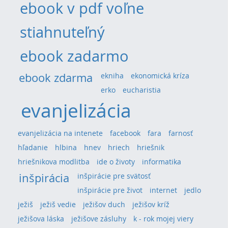
ebook v pdf voľne
stiahnuteľný
ebook zadarmo
ebook zdarma
ekniha
ekonomická kríza
erko
eucharistia
evanjelizácia
evanjelizácia na intenete
facebook
fara
farnosť
hľadanie
hlbina
hnev
hriech
hriešnik
hriešnikova modlitba
ide o životy
informatika
inšpirácia
inšpirácie pre svätosť
inšpirácie pre život
internet
jedlo
ježiš
ježiš vedie
ježišov duch
ježišov kríž
ježišova láska
ježišove zásluhy
k - rok mojej viery