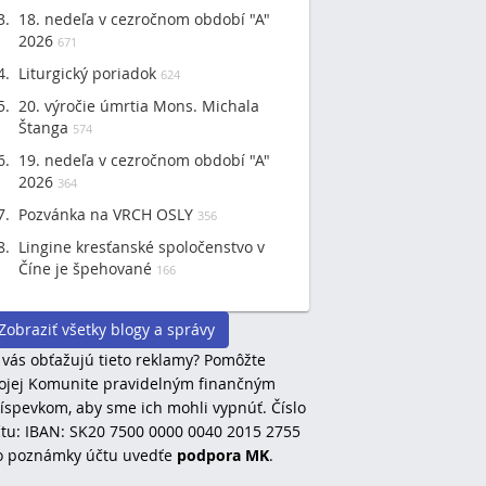
18. nedeľa v cezročnom období "A"
2026
671
Liturgický poriadok
624
20. výročie úmrtia Mons. Michala
Štanga
574
19. nedeľa v cezročnom období "A"
2026
364
Pozvánka na VRCH OSLY
356
Lingine kresťanské spoločenstvo v
Číne je špehované
166
Zobraziť všetky blogy a správy
 vás obťažujú tieto reklamy? Pomôžte
jej Komunite pravidelným finančným
íspevkom, aby sme ich mohli vypnúť. Číslo
tu: IBAN: SK20 7500 0000 0040 2015 2755
o poznámky účtu uvedťe
podpora MK
.