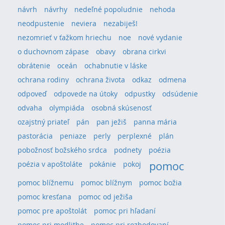
návrh
návrhy
nedeľné popoludnie
nehoda
neodpustenie
neviera
nezabiješ!
nezomrieť v ťažkom hriechu
noe
nové vydanie
o duchovnom zápase
obavy
obrana cirkvi
obrátenie
oceán
ochabnutie v láske
ochrana rodiny
ochrana života
odkaz
odmena
odpoveď
odpovede na útoky
odpustky
odsúdenie
odvaha
olympiáda
osobná skúsenosť
ozajstný priateľ
pán
pan ježiš
panna mária
pastorácia
peniaze
perly
perplexné
plán
pobožnosť božského srdca
podnety
poézia
pomoc
poézia v apoštoláte
pokánie
pokoj
pomoc blížnemu
pomoc blížnym
pomoc božia
pomoc kresťana
pomoc od ježiša
pomoc pre apoštolát
pomoc pri hľadaní
pomoc pri modlitbe
pomoc pri rozhodovaní