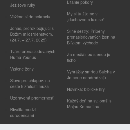
Litánie pokory
Ježišove ruky
My si tu žijeme v
Vážime si demokraciu
„duchovnom luxuse“
Jonáš, prorok bojujúci s
Silné sestry: Príbehy
Božím milosrdenstvom.
prenasledovaných žien na
(24.7. – 27.7. 2025)
Blízkom východe
Tváre prenasledovaných -
Za mediálnou stenou je
Huma Younus
ticho
Vzácne ženy
Vyhrážky smrťou Saleha v
Jemene neodrádzajú
Slovo pre chlapov: na
ceste k zrelosti muža
Novinka: biblické hry
Uzdravená priemernosť
Každý deň na sv. omši s
Mojou Komunitou
Rivalita medzi
súrodencami