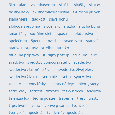
škrupulantstvo
skúsenosť
skúška
skúšky
skutky
skutky lásky
skutky milosrdenstva
skutočný príbeh
slabá viera
sladkosť
sláva bohu
sloboda svedomia
slovensko
služba
služba bohu
smartfóny
sociálne siete
spása
spoločenstvo
spoločnosť
šport
spoveď
spravodlivosť
starosť
starosti
statusy
streľba
stretko
študijná príprava
študijný postup
štúdium
súd
svedctvo
svedctvo pomoci svätého
svedectvo
svedectvo vlastného života
svedectvo živej viery
svedectvo života
svedomie
svetlo
synovstvo
talenty
talenty lásky
talenty nádeje
talenty viery
ťažké časy
ťažkosť
ťažkosti
ťažký hriech
televízia
televízia lux
teória poézie
trápenie
trest
tresty
trpezlivosť
tv lux
tvorivé písanie
tvorivosť
tvorivosť a apoštolát
tvorivosť v apoštoláte