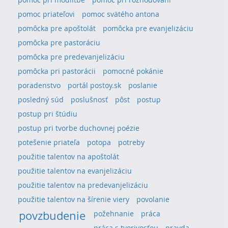
pomoc priateľovi
pomoc svätého antona
pomôcka pre apoštolát
pomôcka pre evanjelizáciu
pomôcka pre pastoráciu
pomôcka pre predevanjelizáciu
pomôcka pri pastorácii
pomocné pokánie
poradenstvo
portál postoy.sk
poslanie
posledný súd
poslušnosť
pôst
postup
postup pri štúdiu
postup pri tvorbe duchovnej poézie
potešenie priateľa
potopa
potreby
použitie talentov na apoštolát
použitie talentov na evanjelizáciu
použitie talentov na predevanjelizáciu
použitie talentov na šírenie viery
povolanie
povzbudenie
požehnanie
práca
práca s tvorivosťou
pravda