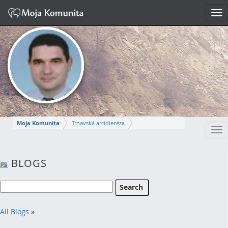
Tog
nav
Moja Komunita
Trnavská arcidiecéza
Tog
Dekanát Komárno
farnosť Komárno
nav
MIROSLAV
BLOGS
Napísať správu
All Blogs
»