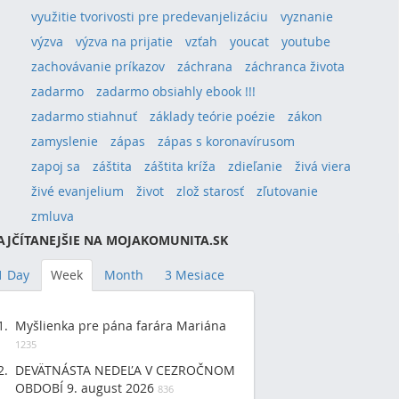
využitie tvorivosti pre predevanjelizáciu
vyznanie
výzva
výzva na prijatie
vzťah
youcat
youtube
zachovávanie príkazov
záchrana
záchranca života
zadarmo
zadarmo obsiahly ebook !!!
zadarmo stiahnuť
základy teórie poézie
zákon
zamyslenie
zápas
zápas s koronavírusom
zapoj sa
záštita
záštita kríža
zdieľanie
živá viera
živé evanjelium
život
zlož starosť
zľutovanie
zmluva
AJČÍTANEJŠIE NA MOJAKOMUNITA.SK
1 Day
Week
Month
3 Mesiace
Myšlienka pre pána farára Mariána
1235
DEVÄTNÁSTA NEDEĽA V CEZROČNOM
OBDOBÍ 9. august 2026
836