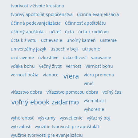
tvorivosť v živote kresťana
tvorivý apoštolát spoločenstva
účinná evanjelizácia
účinná pedevanjelizácia
účinnosť apoštolátu
účinný apoštolát
učiteľ
úcta
úcta k rodičom
úcta k životu
uctievanie
uhoľný kameň
uistenie
univerzálny jazyk
úspech v boji
utrpenie
uzdravenie
úzkostlivé
úzkostlivosť
varovanie
vďaka bohu
večný život
vernosť
vernosť bohu
viera
vernosť božia
vianoce
viera premena
vinič
víťazstvo dobra
víťazstvo pomocou dobra
voľný čas
voľný ebook zadarmo
všemohúci
vyhorenie
vyhorenosť
výskumy
vysvetlenie
výťazný boj
vytrvalosť
využitie tvorivosti pre apoštolát
využitie tvorivosti pre evanjelizáciu