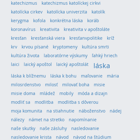
katechizmus
katechizmus katolíckej cirkvi
katolícka cirkev
katolícka univerzita
katolík
kerygma
kofola
konkrétna láska
koráb
koronavírus
kreativita
kreativita v apoštoláte
kresťan
kresťanská viera
kresťanvpolitike
kríž
krv
krvou písané
kryptomeny
kultúra smrti
kultúra života
laboratórne výskumy
ľahký hriech
láska
laici
laický apoštol
laický apoštolát
láska k blížnemu
láska k bohu
maľovanie
mária
milosrdenstvo
milosť
milovať boha
misie
misie doma
mládež
mobily
móda a dizajn
modliť sa
modlitba
modlitba s dôverou
moja komunita
na stiahnutie
náboženstvo
nádej
nálezy
námet na stretko
napomínanie
naše skutky
naše zásluhy
nasledovanie
nasledovanie krista
návod
návod na štúdium