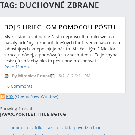
TAG: DUCHOVNÉ ZBRANE
BOJ S HRIECHOM POMOCOU PÔSTU
My kresťania vnímame často neprávosti tohoto sveta a
návaly hriešnych konaní dnešných ľudí. Nenecháva nás to
ľahostajných, znepokojuje nás to. Ale čo s tým ? Niektorí
strácajú nádej, a poddávajú sa znechuteniu. To je chyba!
Jestvujú spôsoby, ako to postupne prekonávať ...
Read More
»
By Miroslav Priecel
6/21/12 9:11 PM
0 Comments
RSS
(Opens New Window)
Showing 1 result.
JAVAX.PORTLET.TITLE.BGTCG
adorácia
afrika
akcia
akcia povedz o luxe