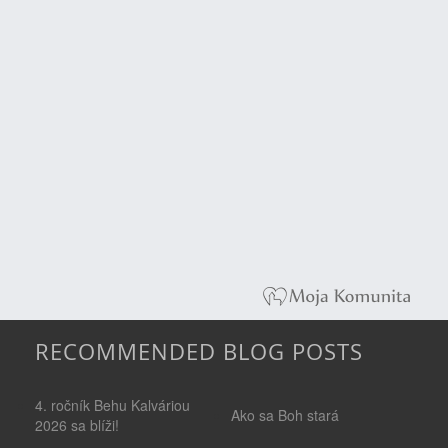
RECOMMENDED BLOG POSTS
4. ročník Behu Kalváriou
Ako sa Boh stará
2026 sa blíži!