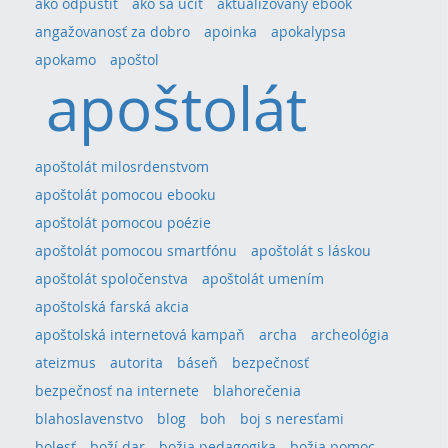
ako odpustiť
ako sa učiť
aktualizovaný ebook
angažovanosť za dobro
apoinka
apokalypsa
apokamo
apoštol
apoštolát
apoštolát milosrdenstvom
apoštolát pomocou ebooku
apoštolát pomocou poézie
apoštolát pomocou smartfónu
apoštolát s láskou
apoštolát spoločenstva
apoštolát umením
apoštolská farská akcia
apoštolská internetová kampaň
archa
archeológia
ateizmus
autorita
báseň
bezpečnosť
bezpečnosť na internete
blahorečenia
blahoslavenstvo
blog
boh
boj s neresťami
bolesť
boží dar
božia pedagogika
božia pomoc