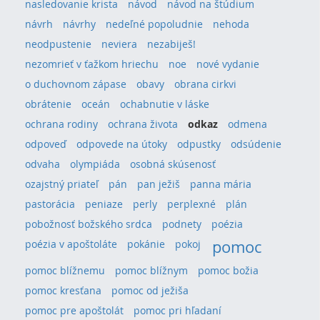
nasledovanie krista
návod
návod na štúdium
návrh
návrhy
nedeľné popoludnie
nehoda
neodpustenie
neviera
nezabiješ!
nezomrieť v ťažkom hriechu
noe
nové vydanie
o duchovnom zápase
obavy
obrana cirkvi
obrátenie
oceán
ochabnutie v láske
ochrana rodiny
ochrana života
odkaz
odmena
odpoveď
odpovede na útoky
odpustky
odsúdenie
odvaha
olympiáda
osobná skúsenosť
ozajstný priateľ
pán
pan ježiš
panna mária
pastorácia
peniaze
perly
perplexné
plán
pobožnosť božského srdca
podnety
poézia
pomoc
poézia v apoštoláte
pokánie
pokoj
pomoc blížnemu
pomoc blížnym
pomoc božia
pomoc kresťana
pomoc od ježiša
pomoc pre apoštolát
pomoc pri hľadaní