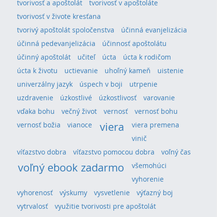
tvorivosť a apoštolát
tvorivosť v apoštoláte
tvorivosť v živote kresťana
tvorivý apoštolát spoločenstva
účinná evanjelizácia
účinná pedevanjelizácia
účinnosť apoštolátu
účinný apoštolát
učiteľ
úcta
úcta k rodičom
úcta k životu
uctievanie
uhoľný kameň
uistenie
univerzálny jazyk
úspech v boji
utrpenie
uzdravenie
úzkostlivé
úzkostlivosť
varovanie
vďaka bohu
večný život
vernosť
vernosť bohu
viera
vernosť božia
vianoce
viera premena
vinič
víťazstvo dobra
víťazstvo pomocou dobra
voľný čas
voľný ebook zadarmo
všemohúci
vyhorenie
vyhorenosť
výskumy
vysvetlenie
výťazný boj
vytrvalosť
využitie tvorivosti pre apoštolát