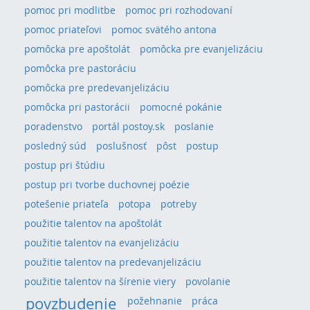
pomoc pri modlitbe
pomoc pri rozhodovaní
pomoc priateľovi
pomoc svätého antona
pomôcka pre apoštolát
pomôcka pre evanjelizáciu
pomôcka pre pastoráciu
pomôcka pre predevanjelizáciu
pomôcka pri pastorácii
pomocné pokánie
poradenstvo
portál postoy.sk
poslanie
posledný súd
poslušnosť
pôst
postup
postup pri štúdiu
postup pri tvorbe duchovnej poézie
potešenie priateľa
potopa
potreby
použitie talentov na apoštolát
použitie talentov na evanjelizáciu
použitie talentov na predevanjelizáciu
použitie talentov na šírenie viery
povolanie
povzbudenie
požehnanie
práca