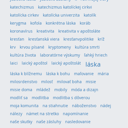
katechizmus
katechizmus katolíckej cirkvi
katolícka cirkev
katolícka univerzita
katolík
kerygma
kofola
konkrétna láska
koráb
koronavírus
kreativita
kreativita v apoštoláte
kresťan
kresťanská viera
kresťanvpolitike
kríž
krv
krvou písané
kryptomeny
kultúra smrti
kultúra života
laboratórne výskumy
ľahký hriech
láska
laici
laický apoštol
laický apoštolát
láska k blížnemu
láska k bohu
maľovanie
mária
milosrdenstvo
milosť
milovať boha
misie
misie doma
mládež
mobily
móda a dizajn
modliť sa
modlitba
modlitba s dôverou
moja komunita
na stiahnutie
náboženstvo
nádej
nálezy
námet na stretko
napomínanie
naše skutky
naše zásluhy
nasledovanie