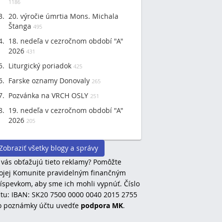
1186
20. výročie úmrtia Mons. Michala
Štanga
495
18. nedeľa v cezročnom období "A"
2026
431
Liturgický poriadok
425
Farske oznamy Donovaly
265
Pozvánka na VRCH OSLY
251
19. nedeľa v cezročnom období "A"
2026
205
Zobraziť všetky blogy a správy
 vás obťažujú tieto reklamy? Pomôžte
jej Komunite pravidelným finančným
íspevkom, aby sme ich mohli vypnúť. Číslo
tu: IBAN: SK20 7500 0000 0040 2015 2755
o poznámky účtu uvedťe
podpora MK
.