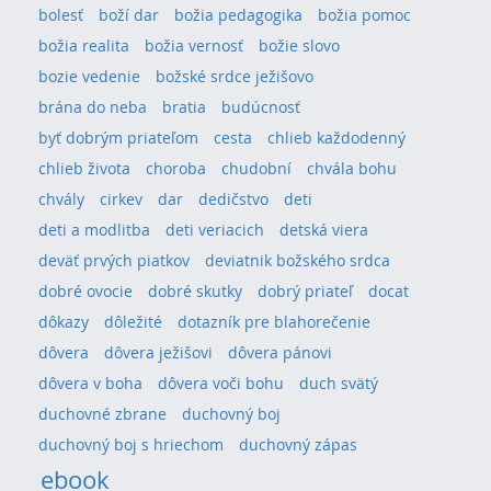
bolesť
boží dar
božia pedagogika
božia pomoc
božia realita
božia vernosť
božie slovo
bozie vedenie
božské srdce ježišovo
brána do neba
bratia
budúcnosť
byť dobrým priateľom
cesta
chlieb každodenný
chlieb života
choroba
chudobní
chvála bohu
chvály
cirkev
dar
dedičstvo
deti
deti a modlitba
deti veriacich
detská viera
deväť prvých piatkov
deviatnik božského srdca
dobré ovocie
dobré skutky
dobrý priateľ
docat
dôkazy
dôležité
dotazník pre blahorečenie
dôvera
dôvera ježišovi
dôvera pánovi
dôvera v boha
dôvera voči bohu
duch svätý
duchovné zbrane
duchovný boj
duchovný boj s hriechom
duchovný zápas
ebook