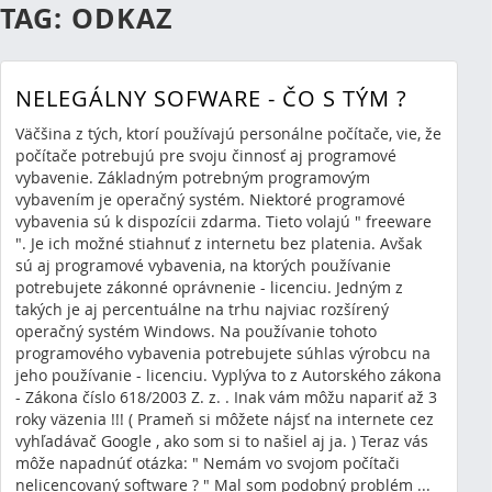
TAG: ODKAZ
NELEGÁLNY SOFWARE - ČO S TÝM ?
Väčšina z tých, ktorí používajú personálne počítače, vie, že
počítače potrebujú pre svoju činnosť aj programové
vybavenie. Základným potrebným programovým
vybavením je operačný systém. Niektoré programové
vybavenia sú k dispozícii zdarma. Tieto volajú " freeware
". Je ich možné stiahnuť z internetu bez platenia. Avšak
sú aj programové vybavenia, na ktorých používanie
potrebujete zákonné oprávnenie - licenciu. Jedným z
takých je aj percentuálne na trhu najviac rozšírený
operačný systém Windows. Na používanie tohoto
programového vybavenia potrebujete súhlas výrobcu na
jeho používanie - licenciu. Vyplýva to z Autorského zákona
- Zákona číslo 618/2003 Z. z. . Inak vám môžu napariť až 3
roky väzenia !!! ( Prameň si môžete nájsť na internete cez
vyhľadávač Google , ako som si to našiel aj ja. ) Teraz vás
môže napadnúť otázka: " Nemám vo svojom počítači
nelicencovaný software ? " Mal som podobný problém ...