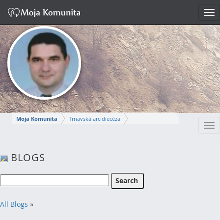
Tog
nav
Moja Komunita
Trnavská arcidiecéza
Tog
Dekanát Komárno
farnosť Komárno
nav
MIROSLAV
BLOGS
Napísať správu
All Blogs
»