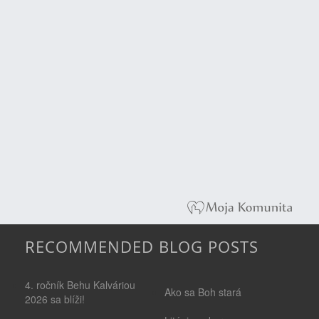
RECOMMENDED BLOG POSTS
4. ročník Behu Kalváriou
Ako sa Boh stará
2026 sa blíži!