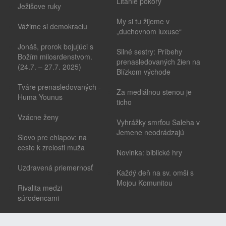
Litánie pokory
Ježišove ruky
My si tu žijeme v
Vážime si demokraciu
„duchovnom luxuse“
Jonáš, prorok bojujúci s
Silné sestry: Príbehy
Božím milosrdenstvom.
prenasledovaných žien na
(24.7. – 27.7. 2025)
Blízkom východe
Tváre prenasledovaných -
Za mediálnou stenou je
Huma Younus
ticho
Vzácne ženy
Vyhrážky smrťou Saleha v
Jemene neodrádzajú
Slovo pre chlapov: na
ceste k zrelosti muža
Novinka: biblické hry
Uzdravená priemernosť
Každý deň na sv. omši s
Mojou Komunitou
Rivalita medzi
súrodencami