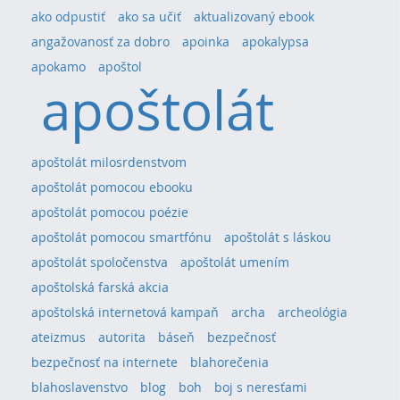
ako odpustiť
ako sa učiť
aktualizovaný ebook
angažovanosť za dobro
apoinka
apokalypsa
apokamo
apoštol
apoštolát
apoštolát milosrdenstvom
apoštolát pomocou ebooku
apoštolát pomocou poézie
apoštolát pomocou smartfónu
apoštolát s láskou
apoštolát spoločenstva
apoštolát umením
apoštolská farská akcia
apoštolská internetová kampaň
archa
archeológia
ateizmus
autorita
báseň
bezpečnosť
bezpečnosť na internete
blahorečenia
blahoslavenstvo
blog
boh
boj s neresťami