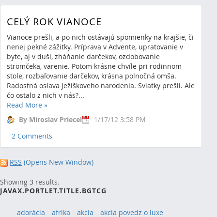
CELÝ ROK VIANOCE
Vianoce prešli, a po nich ostávajú spomienky na krajšie, či
nenej pekné zážitky. Príprava v Advente, upratovanie v
byte, aj v duši, zháňanie darčekov, ozdobovanie
stromčeka, varenie. Potom krásne chvíle pri rodinnom
stole, rozbaľovanie darčekov, krásna polnočná omša.
Radostná oslava Ježiškoveho narodenia. Sviatky prešli. Ale
čo ostalo z nich v nás?...
Read More
»
By Miroslav Priecel
1/17/12 3:58 PM
2 Comments
RSS
(Opens New Window)
Showing 3 results.
JAVAX.PORTLET.TITLE.BGTCG
adorácia
afrika
akcia
akcia povedz o luxe