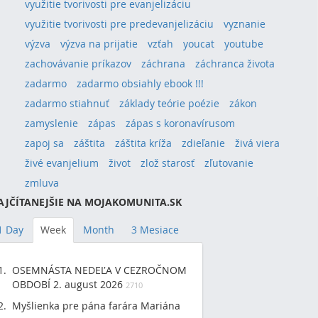
využitie tvorivosti pre evanjelizáciu
využitie tvorivosti pre predevanjelizáciu
vyznanie
výzva
výzva na prijatie
vzťah
youcat
youtube
zachovávanie príkazov
záchrana
záchranca života
zadarmo
zadarmo obsiahly ebook !!!
zadarmo stiahnuť
základy teórie poézie
zákon
zamyslenie
zápas
zápas s koronavírusom
zapoj sa
záštita
záštita kríža
zdieľanie
živá viera
živé evanjelium
život
zlož starosť
zľutovanie
zmluva
AJČÍTANEJŠIE NA MOJAKOMUNITA.SK
1 Day
Week
Month
3 Mesiace
OSEMNÁSTA NEDEĽA V CEZROČNOM
OBDOBÍ 2. august 2026
2710
Myšlienka pre pána farára Mariána