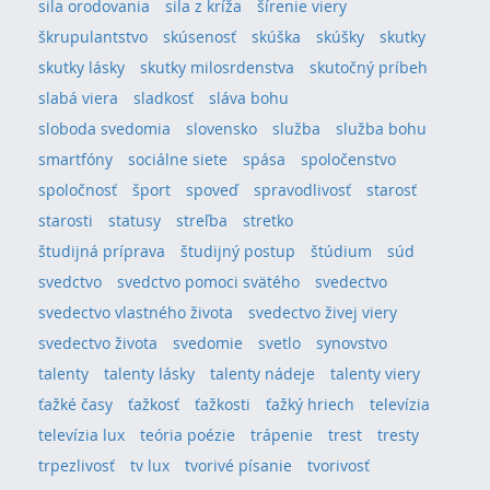
sila orodovania
sila z kríža
šírenie viery
škrupulantstvo
skúsenosť
skúška
skúšky
skutky
skutky lásky
skutky milosrdenstva
skutočný príbeh
slabá viera
sladkosť
sláva bohu
sloboda svedomia
slovensko
služba
služba bohu
smartfóny
sociálne siete
spása
spoločenstvo
spoločnosť
šport
spoveď
spravodlivosť
starosť
starosti
statusy
streľba
stretko
študijná príprava
študijný postup
štúdium
súd
svedctvo
svedctvo pomoci svätého
svedectvo
svedectvo vlastného života
svedectvo živej viery
svedectvo života
svedomie
svetlo
synovstvo
talenty
talenty lásky
talenty nádeje
talenty viery
ťažké časy
ťažkosť
ťažkosti
ťažký hriech
televízia
televízia lux
teória poézie
trápenie
trest
tresty
trpezlivosť
tv lux
tvorivé písanie
tvorivosť