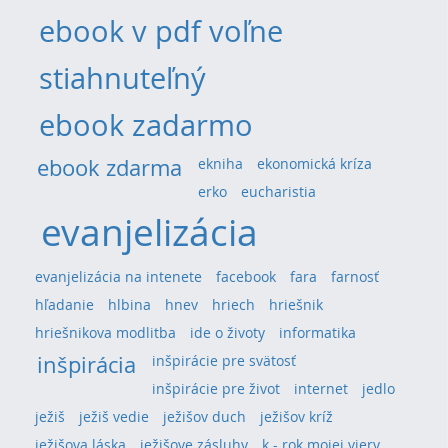
ebook v pdf voľne
stiahnuteľný
ebook zadarmo
ebook zdarma
ekniha
ekonomická kríza
erko
eucharistia
evanjelizácia
evanjelizácia na intenete
facebook
fara
farnosť
hľadanie
hlbina
hnev
hriech
hriešnik
hriešnikova modlitba
ide o životy
informatika
inšpirácia
inšpirácie pre svätosť
inšpirácie pre život
internet
jedlo
ježiš
ježiš vedie
ježišov duch
ježišov kríž
ježišova láska
ježišove zásluhy
k - rok mojej viery