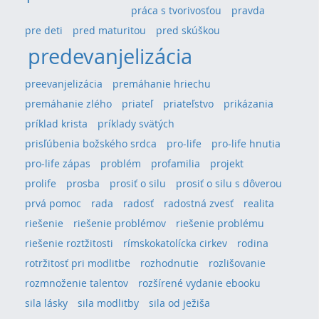
práca s tvorivosťou
pravda
pre deti
pred maturitou
pred skúškou
predevanjelizácia
preevanjelizácia
premáhanie hriechu
premáhanie zlého
priateľ
priateľstvo
prikázania
príklad krista
príklady svätých
prisľúbenia božského srdca
pro-life
pro-life hnutia
pro-life zápas
problém
profamilia
projekt
prolife
prosba
prosiť o silu
prosiť o silu s dôverou
prvá pomoc
rada
radosť
radostná zvesť
realita
riešenie
riešenie problémov
riešenie problému
riešenie roztžitosti
rímskokatolícka cirkev
rodina
rotržitosť pri modlitbe
rozhodnutie
rozlišovanie
rozmnoženie talentov
rozšírené vydanie ebooku
sila lásky
sila modlitby
sila od ježiša