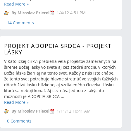
Read More
»
By Miroslav Priecel
1/4/12 4:51 PM
14 Comments
PROJEKT ADOPCIA SRDCA - PROJEKT
LÁSKY
V Katolíckej cirkvi prebieha veľa projektov zameraných na
šírenie Božej lásky vo svete aj cez štedré srdcia, v ktorých
Božia láska žiari aj na tento svet. Každý z nás iste chápe,
že tento svet potrebuje hlavne stretnúť vo svojich ťaživých
dňoch živú lásku blízkeho, aj vzdialeného človeka. Lásku,
ktorá sa nebojí konať. Aj cez nás. Jednou z takýchto
možností je ADOPCIA SRDCA ...
Read More
»
By Miroslav Priecel
1/11/12 10:41 AM
0 Comments