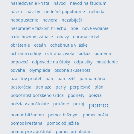
nasledovanie krista
návod
návod na štúdium
návrh
návrhy
nedeľné popoludnie
nehoda
neodpustenie
neviera
nezabiješ!
nezomrieť v ťažkom hriechu
noe
nové vydanie
o duchovnom zápase
obavy
obrana cirkvi
obrátenie
oceán
ochabnutie v láske
ochrana rodiny
ochrana života
odkaz
odmena
odpoveď
odpovede na útoky
odpustky
odsúdenie
odvaha
olympiáda
osobná skúsenosť
ozajstný priateľ
pán
pan ježiš
panna mária
pastorácia
peniaze
perly
perplexné
plán
pobožnosť božského srdca
podnety
poézia
pomoc
poézia v apoštoláte
pokánie
pokoj
pomoc blížnemu
pomoc blížnym
pomoc božia
pomoc kresťana
pomoc od ježiša
pomoc pre apoštolát
pomoc pri hľadaní