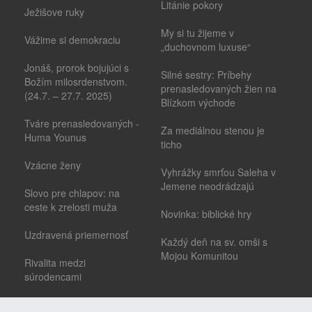
Litánie pokory
Ježišove ruky
My si tu žijeme v
Vážime si demokraciu
„duchovnom luxuse“
Jonáš, prorok bojujúci s
Silné sestry: Príbehy
Božím milosrdenstvom.
prenasledovaných žien na
(24.7. – 27.7. 2025)
Blízkom východe
Tváre prenasledovaných -
Za mediálnou stenou je
Huma Younus
ticho
Vzácne ženy
Vyhrážky smrťou Saleha v
Jemene neodrádzajú
Slovo pre chlapov: na
ceste k zrelosti muža
Novinka: biblické hry
Uzdravená priemernosť
Každý deň na sv. omši s
Mojou Komunitou
Rivalita medzi
súrodencami