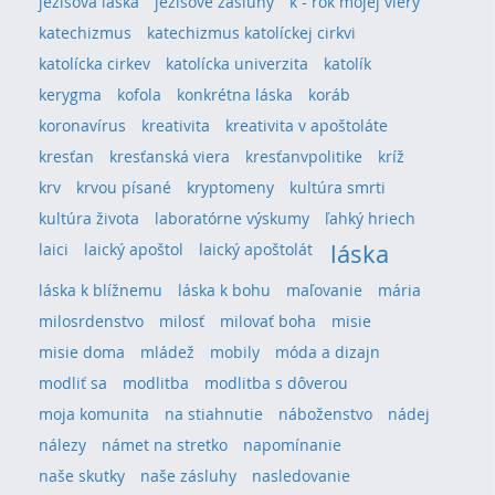
ježišova láska
ježišove zásluhy
k - rok mojej viery
katechizmus
katechizmus katolíckej cirkvi
katolícka cirkev
katolícka univerzita
katolík
kerygma
kofola
konkrétna láska
koráb
koronavírus
kreativita
kreativita v apoštoláte
kresťan
kresťanská viera
kresťanvpolitike
kríž
krv
krvou písané
kryptomeny
kultúra smrti
kultúra života
laboratórne výskumy
ľahký hriech
láska
laici
laický apoštol
laický apoštolát
láska k blížnemu
láska k bohu
maľovanie
mária
milosrdenstvo
milosť
milovať boha
misie
misie doma
mládež
mobily
móda a dizajn
modliť sa
modlitba
modlitba s dôverou
moja komunita
na stiahnutie
náboženstvo
nádej
nálezy
námet na stretko
napomínanie
naše skutky
naše zásluhy
nasledovanie