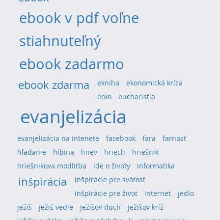
ebook v pdf voľne
stiahnuteľný
ebook zadarmo
ebook zdarma
ekniha
ekonomická kríza
erko
eucharistia
evanjelizácia
evanjelizácia na intenete
facebook
fara
farnosť
hľadanie
hlbina
hnev
hriech
hriešnik
hriešnikova modlitba
ide o životy
informatika
inšpirácia
inšpirácie pre svätosť
inšpirácie pre život
internet
jedlo
ježiš
ježiš vedie
ježišov duch
ježišov kríž