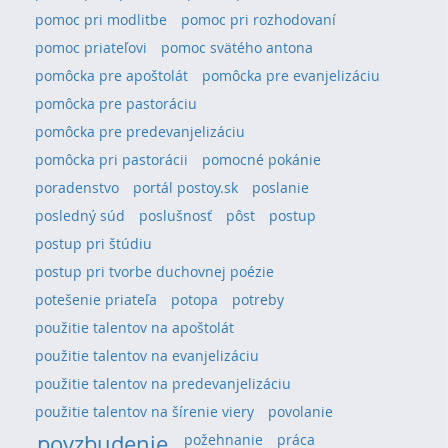
pomoc pri modlitbe
pomoc pri rozhodovaní
pomoc priateľovi
pomoc svätého antona
pomôcka pre apoštolát
pomôcka pre evanjelizáciu
pomôcka pre pastoráciu
pomôcka pre predevanjelizáciu
pomôcka pri pastorácii
pomocné pokánie
poradenstvo
portál postoy.sk
poslanie
posledný súd
poslušnosť
pôst
postup
postup pri štúdiu
postup pri tvorbe duchovnej poézie
potešenie priateľa
potopa
potreby
použitie talentov na apoštolát
použitie talentov na evanjelizáciu
použitie talentov na predevanjelizáciu
použitie talentov na šírenie viery
povolanie
povzbudenie
požehnanie
práca