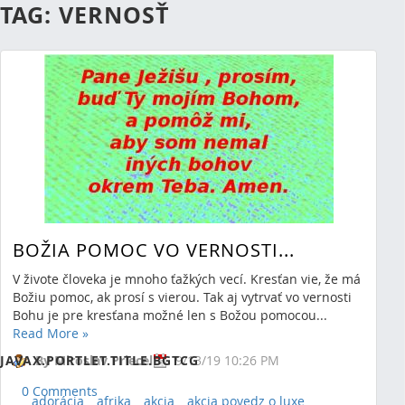
TAG: VERNOSŤ
BOŽIA POMOC VO VERNOSTI...
V živote človeka je mnoho ťažkých vecí. Kresťan vie, že má
Božiu pomoc, ak prosí s vierou. Tak aj vytrvať vo vernosti
RSS
(Opens New Window)
Bohu je pre kresťana možné len s Božou pomocou...
Read More
»
Showing 0 results.
JAVAX.PORTLET.TITLE.BGTCG
By Miroslav Priecel
9/13/19 10:26 PM
0 Comments
adorácia
afrika
akcia
akcia povedz o luxe