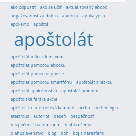
ako odpustiť
ako sa učiť
aktualizovaný ebook
angažovanosť za dobro
apoinka
apokalypsa
apokamo
apoštol
apoštolát
apoštolát milosrdenstvom
apoštolát pomocou ebooku
apoštolát pomocou poézie
apoštolát pomocou smartfónu
apoštolát s láskou
apoštolát spoločenstva
apoštolát umením
apoštolská farská akcia
apoštolská internetová kampaň
archa
archeológia
ateizmus
autorita
báseň
bezpečnosť
bezpečnosť na internete
blahorečenia
blahoslavenstvo
blog
boh
boj s neresťami