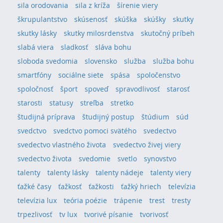
sila orodovania
sila z kríža
šírenie viery
škrupulantstvo
skúsenosť
skúška
skúšky
skutky
skutky lásky
skutky milosrdenstva
skutočný príbeh
slabá viera
sladkosť
sláva bohu
sloboda svedomia
slovensko
služba
služba bohu
smartfóny
sociálne siete
spása
spoločenstvo
spoločnosť
šport
spoveď
spravodlivosť
starosť
starosti
statusy
streľba
stretko
študijná príprava
študijný postup
štúdium
súd
svedctvo
svedctvo pomoci svätého
svedectvo
svedectvo vlastného života
svedectvo živej viery
svedectvo života
svedomie
svetlo
synovstvo
talenty
talenty lásky
talenty nádeje
talenty viery
ťažké časy
ťažkosť
ťažkosti
ťažký hriech
televízia
televízia lux
teória poézie
trápenie
trest
tresty
trpezlivosť
tv lux
tvorivé písanie
tvorivosť