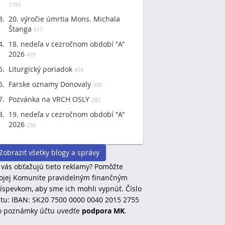
1193
20. výročie úmrtia Mons. Michala
Štanga
517
18. nedeľa v cezročnom období "A"
2026
479
Liturgický poriadok
474
Farske oznamy Donovaly
300
Pozvánka na VRCH OSLY
282
19. nedeľa v cezročnom období "A"
2026
230
Zobraziť všetky blogy a správy
 vás obťažujú tieto reklamy? Pomôžte
jej Komunite pravidelným finančným
íspevkom, aby sme ich mohli vypnúť. Číslo
tu: IBAN: SK20 7500 0000 0040 2015 2755
o poznámky účtu uvedťe
podpora MK
.