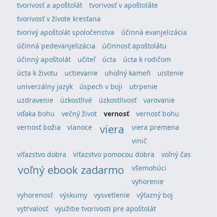
tvorivosť a apoštolát
tvorivosť v apoštoláte
tvorivosť v živote kresťana
tvorivý apoštolát spoločenstva
účinná evanjelizácia
účinná pedevanjelizácia
účinnosť apoštolátu
účinný apoštolát
učiteľ
úcta
úcta k rodičom
úcta k životu
uctievanie
uhoľný kameň
uistenie
univerzálny jazyk
úspech v boji
utrpenie
uzdravenie
úzkostlivé
úzkostlivosť
varovanie
vďaka bohu
večný život
vernosť
vernosť bohu
viera
vernosť božia
vianoce
viera premena
vinič
víťazstvo dobra
víťazstvo pomocou dobra
voľný čas
voľný ebook zadarmo
všemohúci
vyhorenie
vyhorenosť
výskumy
vysvetlenie
výťazný boj
vytrvalosť
využitie tvorivosti pre apoštolát