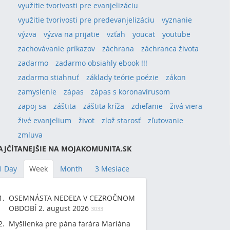
využitie tvorivosti pre evanjelizáciu
využitie tvorivosti pre predevanjelizáciu
vyznanie
výzva
výzva na prijatie
vzťah
youcat
youtube
zachovávanie príkazov
záchrana
záchranca života
zadarmo
zadarmo obsiahly ebook !!!
zadarmo stiahnuť
základy teórie poézie
zákon
zamyslenie
zápas
zápas s koronavírusom
zapoj sa
záštita
záštita kríža
zdieľanie
živá viera
živé evanjelium
život
zlož starosť
zľutovanie
zmluva
AJČÍTANEJŠIE NA MOJAKOMUNITA.SK
1 Day
Week
Month
3 Mesiace
OSEMNÁSTA NEDEĽA V CEZROČNOM
OBDOBÍ 2. august 2026
3033
Myšlienka pre pána farára Mariána