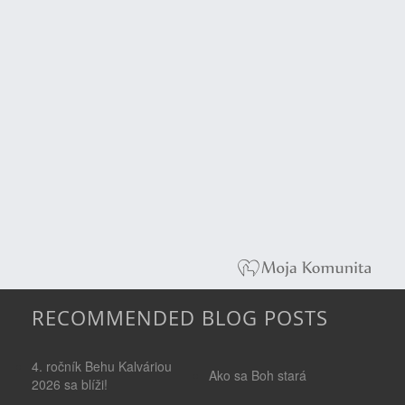
RECOMMENDED BLOG POSTS
4. ročník Behu Kalváriou
Ako sa Boh stará
2026 sa blíži!