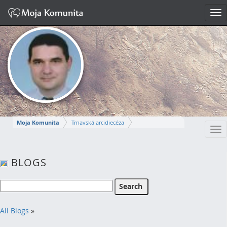
Tog
nav
Moja Komunita
Trnavská arcidiecéza
Tog
Dekanát Komárno
farnosť Komárno
nav
MIROSLAV
BLOGS
Napísať správu
All Blogs
»