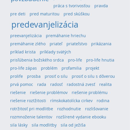
práca s tvorivosťou
pravda
pre deti
pred maturitou
pred skúškou
predevanjelizácia
preevanjelizácia
premáhanie hriechu
premáhanie zlého
priateľ
priateľstvo
prikázania
príklad krista
príklady svätých
prisľúbenia božského srdca
pro-life
pro-life hnutia
pro-life zápas
problém
profamilia
projekt
prolife
prosba
prosiť o silu
prosiť o silu s dôverou
prvá pomoc
rada
radosť
radostná zvesť
realita
riešenie
riešenie problémov
riešenie problému
riešenie roztžitosti
rímskokatolícka cirkev
rodina
rotržitosť pri modlitbe
rozhodnutie
rozlišovanie
rozmnoženie talentov
rozšírené vydanie ebooku
sila lásky
sila modlitby
sila od ježiša