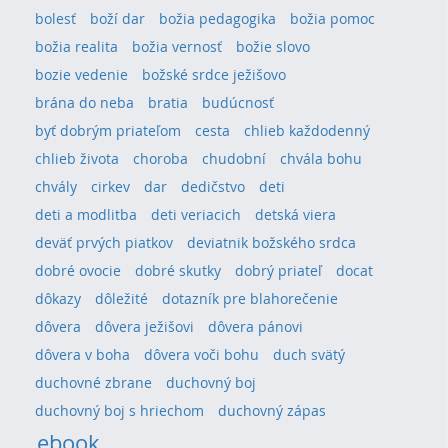
bolesť
boží dar
božia pedagogika
božia pomoc
božia realita
božia vernosť
božie slovo
bozie vedenie
božské srdce ježišovo
brána do neba
bratia
budúcnosť
byť dobrým priateľom
cesta
chlieb každodenný
chlieb života
choroba
chudobní
chvála bohu
chvály
cirkev
dar
dedičstvo
deti
deti a modlitba
deti veriacich
detská viera
deväť prvých piatkov
deviatnik božského srdca
dobré ovocie
dobré skutky
dobrý priateľ
docat
dôkazy
dôležité
dotazník pre blahorečenie
dôvera
dôvera ježišovi
dôvera pánovi
dôvera v boha
dôvera voči bohu
duch svätý
duchovné zbrane
duchovný boj
duchovný boj s hriechom
duchovný zápas
ebook