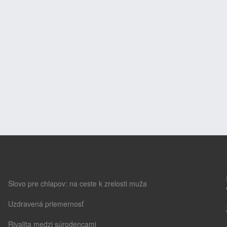
Slovo pre chlapov: na ceste k zrelosti muža
Uzdravená priemernosť
Rivalita medzi súrodencami