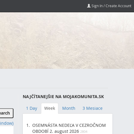
Sign In / Create Account
NAJČÍTANEJŠIE NA MOJAKOMUNITA.SK
1 Day
Week
Month
3 Mesiace
indow)
OSEMNÁSTA NEDEĽA V CEZROČNOM
OBDOBÍ 2. august 2026
2804