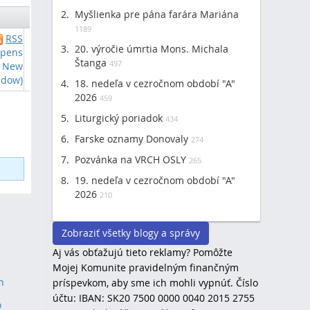
Myšlienka pre pána farára Mariána
1189
RSS
20. výročie úmrtia Mons. Michala
Opens
Štanga
497
New
dow)
18. nedeľa v cezročnom období "A"
2026
459
Liturgický poriadok
434
Farske oznamy Donovaly
274
Pozvánka na VRCH OSLY
265
19. nedeľa v cezročnom období "A"
2026
210
Zobraziť všetky blogy a správy
Aj vás obťažujú tieto reklamy? Pomôžte
Mojej Komunite pravidelným finančným
h
príspevkom, aby sme ich mohli vypnúť. Číslo
účtu: IBAN: SK20 7500 0000 0040 2015 2755
o