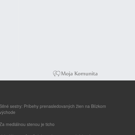
Silné sestry: Príbehy prenasledovaných žien na Blízkom
východe
Za mediálnou stenou je ticho