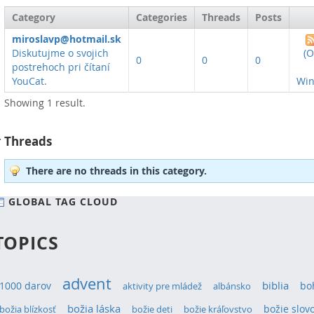
Category
Categories
Threads
Posts
miroslavp@hotmail.sk
Diskutujme o svojich
(
0
0
0
postrehoch pri čítaní
YouCat.
Win
Showing 1 result.
Threads
There are no threads in this category.
GLOBAL TAG CLOUD
TOPICS
advent
1000 darov
biblia
bo
aktivity pre mládež
albánsko
božia láska
božie slov
božia blízkosť
božie deti
božie kráľovstvo