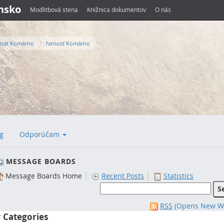
ensko
Modlitbová stena
Knižnica dokumentov
O nás
nát Komárno
farnosť Komárno
g
Odporúčam
MESSAGE BOARDS
Message Boards Home
Recent Posts
Statistics
RSS
(Opens New W
Categories