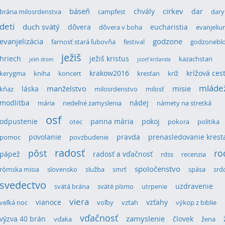
cirkev
báseň
chvály
dar
brána milosrdenstva
campfest
dary
deti
duch svätý
dôvera
eucharistia
dôvera v boha
evanjeli
evanjelizácia
godzone
farnosť stará ľubovňa
festival
godzonebl
ježiš
hriech
ježiš kristus
kazachstan
jekh drom
jozef krišanda
krakow2016
krížová ces
kerygma
kniha
koncert
kresťan
kríž
mláde
láska
manželstvo
misie
kňaz
milosrdenstvo
milosť
modlitba
nádej
mária
nedeľné zamyslenia
námety na stretká
osf
odpustenie
panna mária
pokoj
otec
pokora
politika
povolanie
pravda
prenasledovanie krest
pomoc
povzbudenie
radosť
pôst
ro
pápež
radosť a vďačnosť
rdss
recenzia
spoločenstvo
rómska misia
slovensko
služba
smrť
spása
srd
svedectvo
uzdravenie
svätá brána
sväté písmo
utrpenie
viera
vianoce
vzťahy
veľká noc
voľby
vzťah
výkop z biblie
vďačnosť
výzva 40 brán
zamyslenie
človek
vďaka
žena