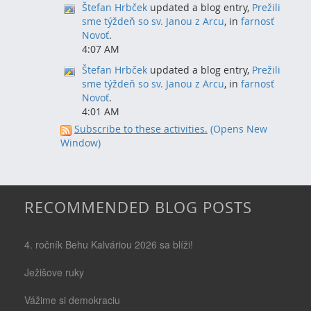
Štefan Hrbček
updated a blog entry,
Prežili
sme týždeň so sv. Janou z Arcu
, in
farnosť
Novoť
.
4:07 AM
Štefan Hrbček
updated a blog entry,
Prežili
sme týždeň so sv. Janou z Arcu
, in
farnosť
Novoť
.
4:01 AM
Subscribe to these activities.
(Opens New
Window)
RECOMMENDED BLOG POSTS
4. ročník Behu Kalváriou 2026 sa blíži!
Ježišove ruky
Vážime si demokraciu