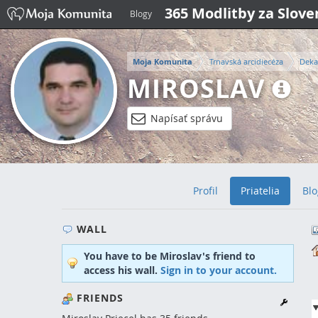
365 Modlitby za Slov
Blogy
Moja Komunita
Trnavská arcidiecéza
Deka
MIROSLAV
Napísať správu
Profil
Priatelia
Blo
WALL
You have to be Miroslav's friend to
access his wall.
Sign in to your account.
FRIENDS