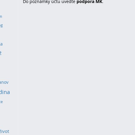
Do poznámky účtu uvedťe
podpora MK
.
um
og
ta
ž
anov
dina
ce
život