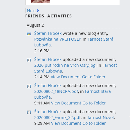
Next
FRIENDS' ACTIVITIES
August 2
Štefan Hrbček
wrote a new blog entry,
Pozvánka na VRCH OSLY
, in
Farnosť Stará
Ľubovňa
.
2:16 PM
Štefan Hrbček
uploaded a new document,
2026 put rodín na Vrch Osly.jpg
, in
Farnosť
Stará Ľubovňa
.
2:14 PM
View Document
Go to Folder
Štefan Hrbček
uploaded a new document,
20260802_18NCRA.pdf
, in
Farnosť Stará
Ľubovňa
.
9:41 AM
View Document
Go to Folder
Štefan Hrbček
uploaded a new document,
20260802_Farnik_32.pdf
, in
farnosť Novoť
.
9:29 AM
View Document
Go to Folder