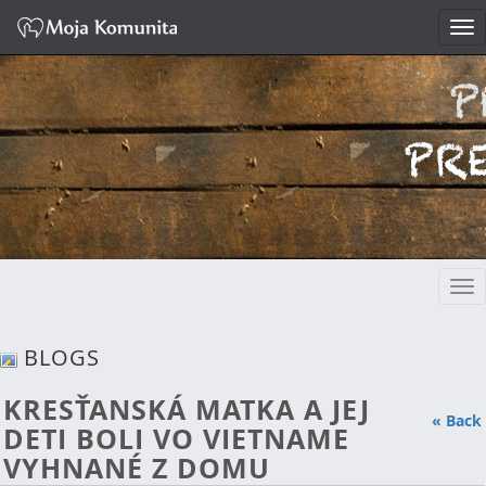
Tog
nav
Tog
nav
BLOGS
KRESŤANSKÁ MATKA A JEJ
« Back
DETI BOLI VO VIETNAME
VYHNANÉ Z DOMU