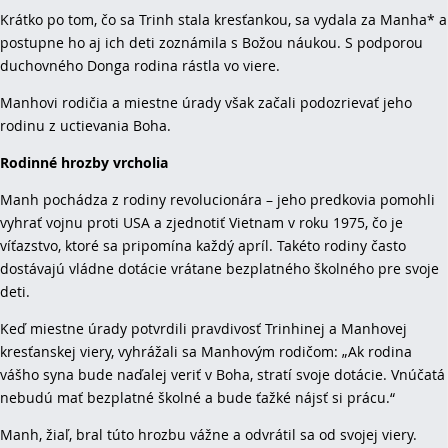
Krátko po tom, čo sa Trinh stala kresťankou, sa vydala za Manha* a
postupne ho aj ich deti zoznámila s Božou náukou. S podporou
duchovného Donga rodina rástla vo viere.
Manhovi rodičia a miestne úrady však začali podozrievať jeho
rodinu z uctievania Boha.
Rodinné hrozby vrcholia
Manh pochádza z rodiny revolucionára – jeho predkovia pomohli
vyhrať vojnu proti USA a zjednotiť Vietnam v roku 1975, čo je
víťazstvo, ktoré sa pripomína každý apríl. Takéto rodiny často
dostávajú vládne dotácie vrátane bezplatného školného pre svoje
deti.
Keď miestne úrady potvrdili pravdivosť Trinhinej a Manhovej
kresťanskej viery, vyhrážali sa Manhovým rodičom: „Ak rodina
vášho syna bude naďalej veriť v Boha, stratí svoje dotácie. Vnúčatá
nebudú mať bezplatné školné a bude ťažké nájsť si prácu.“
Manh, žiaľ, bral túto hrozbu vážne a odvrátil sa od svojej viery.