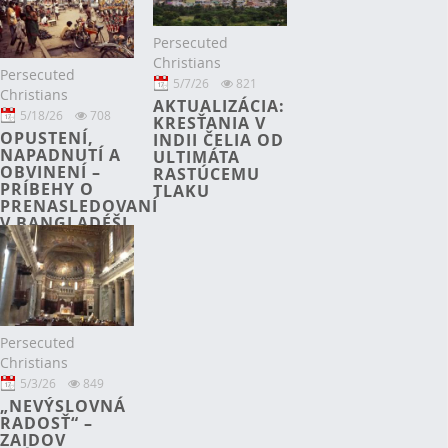
PRÁVA
Persecuted
Christians
Persecuted
5/7/26
821
Christians
AKTUALIZÁCIA:
5/18/26
708
KRESŤANIA V
OPUSTENÍ,
INDII ČELIA OD
NAPADNUTÍ A
ULTIMÁTA
OBVINENÍ –
RASTÚCEMU
PRÍBEHY O
TLAKU
PRENASLEDOVANÍ
V BANGLADÉŠI
Persecuted
Christians
5/3/26
849
„NEVÝSLOVNÁ
RADOSŤ“ –
ZAIDOV