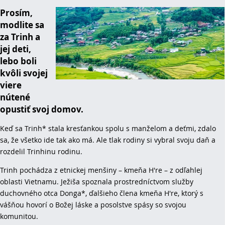
Prosím,
modlite sa
za Trinh a
jej deti,
lebo boli
kvôli svojej
viere
nútené
opustiť svoj domov.
Keď sa Trinh* stala kresťankou spolu s manželom a deťmi, zdalo
sa, že všetko ide tak ako má. Ale tlak rodiny si vybral svoju daň a
rozdelil Trinhinu rodinu.
Trinh pochádza z etnickej menšiny – kmeňa H're – z odľahlej
oblasti Vietnamu. Ježiša spoznala prostredníctvom služby
duchovného otca Donga*, ďalšieho člena kmeňa H're, ktorý s
vášňou hovorí o Božej láske a posolstve spásy so svojou
komunitou.