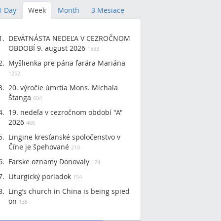
1 Day
Week
Month
3 Mesiace
DEVÄTNÁSTA NEDEĽA V CEZROČNOM
OBDOBÍ 9. august 2026
1583
Myšlienka pre pána farára Mariána
1252
20. výročie úmrtia Mons. Michala
Štanga
604
19. nedeľa v cezročnom období "A"
2026
466
Lingine kresťanské spoločenstvo v
Číne je špehované
210
Farske oznamy Donovaly
174
Liturgický poriadok
154
Ling’s church in China is being spied
on
135