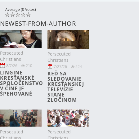
Average (0 Votes)
NEWEST-FROM-AUTHOR
Persecuted
Persecuted
Christians
Christians
8/7/26
210
7/27/26
524
LINGINE
KEĎ SA
KRESŤANSKÉ
SLEDOVANIE
SPOLOČENSTVO
KRESŤANSKEJ
V ČÍNE JE
TELEVÍZIE
ŠPEHOVANÉ
STANE
ZLOČINOM
Persecuted
Persecuted
Christians
Christians