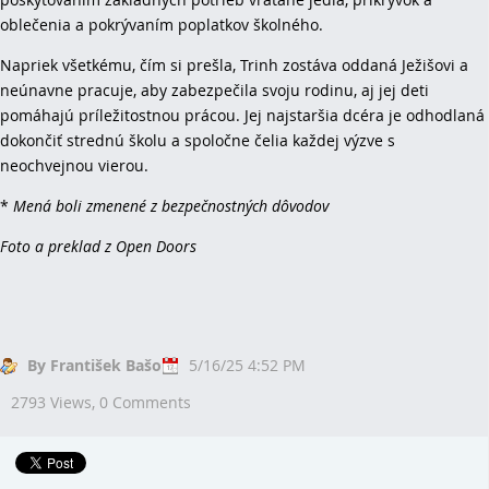
oblečenia a pokrývaním poplatkov školného.
Napriek všetkému, čím si prešla, Trinh zostáva oddaná Ježišovi a
neúnavne pracuje, aby zabezpečila svoju rodinu, aj jej deti
pomáhajú príležitostnou prácou. Jej najstaršia dcéra je odhodlaná
dokončiť strednú školu a spoločne čelia každej výzve s
neochvejnou vierou.
*
Mená boli zmenené z bezpečnostných dôvodov
Foto a preklad z Open Doors
By František Bašo
5/16/25 4:52 PM
2793 Views,
0 Comments