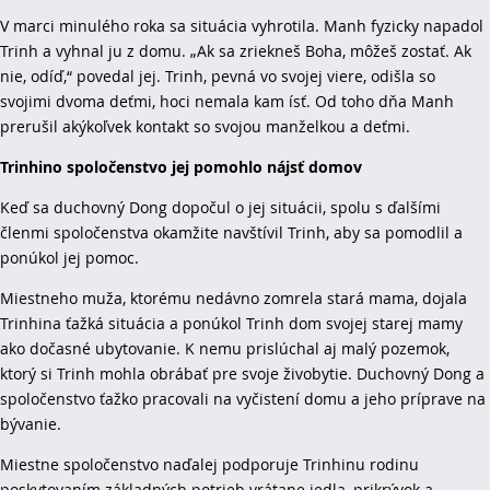
V marci minulého roka sa situácia vyhrotila. Manh fyzicky napadol
Trinh a vyhnal ju z domu. „Ak sa zriekneš Boha, môžeš zostať. Ak
nie, odíď,“ povedal jej. Trinh, pevná vo svojej viere, odišla so
svojimi dvoma deťmi, hoci nemala kam ísť. Od toho dňa Manh
prerušil akýkoľvek kontakt so svojou manželkou a deťmi.
Trinhino spoločenstvo jej pomohlo nájsť domov
Keď sa duchovný Dong dopočul o jej situácii, spolu s ďalšími
členmi spoločenstva okamžite navštívil Trinh, aby sa pomodlil a
ponúkol jej pomoc.
Miestneho muža, ktorému nedávno zomrela stará mama, dojala
Trinhina ťažká situácia a ponúkol Trinh dom svojej starej mamy
ako dočasné ubytovanie. K nemu prislúchal aj malý pozemok,
ktorý si Trinh mohla obrábať pre svoje živobytie. Duchovný Dong a
spoločenstvo ťažko pracovali na vyčistení domu a jeho príprave na
bývanie.
Miestne spoločenstvo naďalej podporuje Trinhinu rodinu
poskytovaním základných potrieb vrátane jedla, prikrývok a