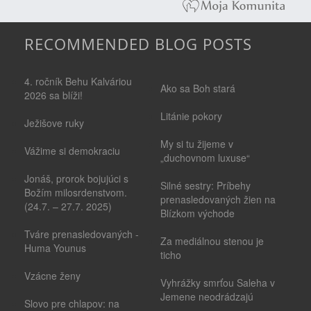
RECOMMENDED BLOG POSTS
4. ročník Behu Kalváriou
Ako sa Boh stará
2026 sa blíži!
Litánie pokory
Ježišove ruky
My si tu žijeme v
Vážime si demokraciu
„duchovnom luxuse“
Jonáš, prorok bojujúci s
Silné sestry: Príbehy
Božím milosrdenstvom.
prenasledovaných žien na
(24.7. – 27.7. 2025)
Blízkom východe
Tváre prenasledovaných -
Za mediálnou stenou je
Huma Younus
ticho
Vzácne ženy
Vyhrážky smrťou Saleha v
Jemene neodrádzajú
Slovo pre chlapov: na