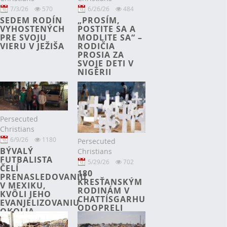
7/3/26
570
6/26/26
484
SEDEM RODÍN
„PROSÍM,
VYHOSTENÝCH
POSTITE SA A
PRE SVOJU
MODLITE SA“ –
VIERU V JEŽIŠA
RODIČIA
PROSIA ZA
SVOJE DETI V
NIGÉRII
Persecuted
Christians
6/9/26
1180
Persecuted
BÝVALÝ
Christians
FUTBALISTA
5/29/26
702
ČELÍ
180
PRENASLEDOVANIU
KRESŤANSKÝM
V MEXIKU,
RODINÁM V
KVÔLI JEHO
CHATTÍSGARHU
EVANJELIZOVANIU
ODOPRELI
OKOLIA
VODU A
EKONOMICKÉ