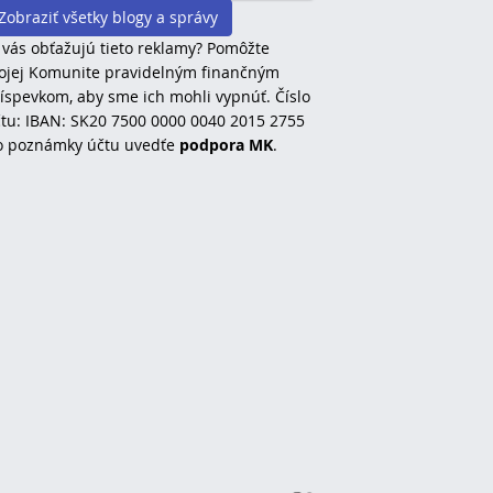
Zobraziť všetky blogy a správy
 vás obťažujú tieto reklamy? Pomôžte
jej Komunite pravidelným finančným
íspevkom, aby sme ich mohli vypnúť. Číslo
tu: IBAN: SK20 7500 0000 0040 2015 2755
o poznámky účtu uvedťe
podpora MK
.