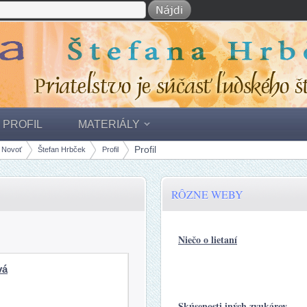
PROFIL
MATERIÁLY
Profil
ť Novoť
Štefan Hrbček
Profil
RÔZNE WEBY
Niečo o lietaní
vá
Skúsenosti iných zvukárov