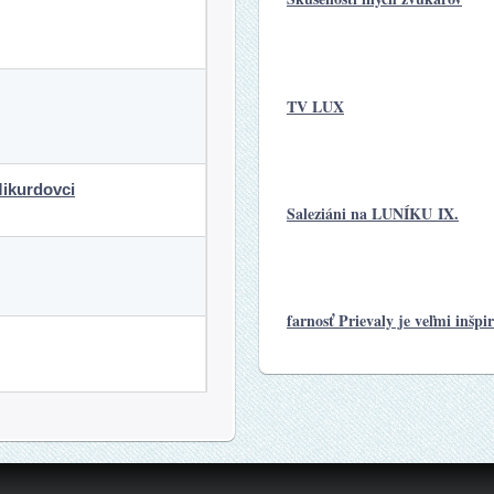
TV LUX
ikurdovci
Saleziáni na LUNÍKU IX.
farnosť Prievaly je veľmi inšpi