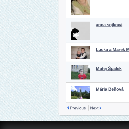
anna sojková
Lucka a Marek M
Matej Špalek
Mária Beňová
Previous
Next