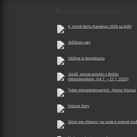
Recommended blog posts
4. ročník Behu Kalváriou 2026 sa blíži!
Ježišove ruky
Vážime si demokraciu
Jonáš, prorok bojujúci s Božím
milosrdenstvom. (24.7. – 27.7. 2025)
Tváre prenasledovaných - Huma Younus
Vzácne ženy
Slovo pre chlapov: na ceste k zrelosti mu