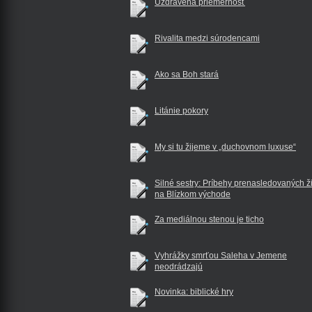
Uzdravená priemernosť
Rivalita medzi súrodencami
Ako sa Boh stará
Litánie pokory
My si tu žijeme v „duchovnom luxuse“
Silné sestry: Príbehy prenasledovaných ž
na Blízkom východe
Za mediálnou stenou je ticho
Vyhrážky smrťou Saleha v Jemene
neodrádzajú
Novinka: biblické hry