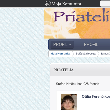
PROFIL
PROFIL
Moja Komunita
Spišská diecéza
farnos
Breadcrumbs
PRIATELIA
Štefan Hrbček has 928 friends.
Otília Ferenčíko