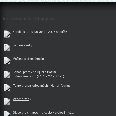
$reklama
Recommended blog posts
4. ročník Behu Kalváriou 2026 sa blíži!
Ježišove ruky
Vážime si demokraciu
Jonáš, prorok bojujúci s Božím
milosrdenstvom. (24.7. – 27.7. 2025)
Tváre prenasledovaných - Huma Younus
Vzácne ženy
Slovo pre chlapov: na ceste k zrelosti muža