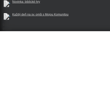
Novinka: biblické hry
Každý deň na sv. omši s Mojou Komunitou
$reklama
$footer