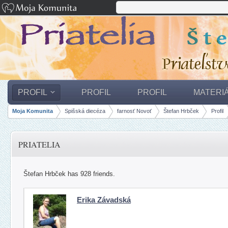
PROFIL
PROFIL
PROFIL
MATERI
Moja Komunita
Spišská diecéza
farnosť Novoť
Štefan Hrbček
Profil
Breadcrumbs
PRIATELIA
Štefan Hrbček has 928 friends.
Erika Závadská