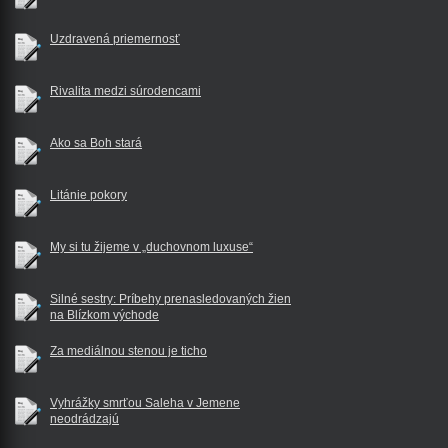
Uzdravená priemernosť
Rivalita medzi súrodencami
Ako sa Boh stará
Litánie pokory
My si tu žijeme v „duchovnom luxuse“
Silné sestry: Príbehy prenasledovaných žien
na Blízkom východe
Za mediálnou stenou je ticho
Vyhrážky smrťou Saleha v Jemene
neodrádzajú