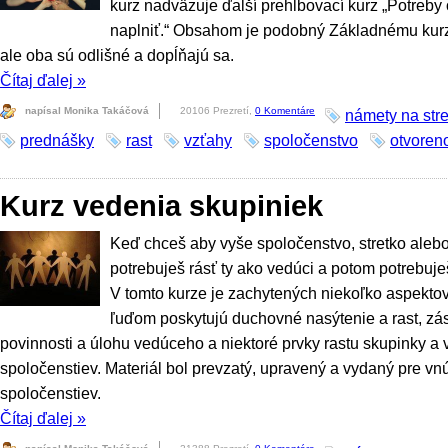
kurz nadväzuje ďalší prehlbovací kurz „Potreby 
naplniť.“ Obsahom je podobný Základnému kurz
ale oba sú odlišné a dopĺňajú sa.
Čítaj ďalej
»
napísal Monika Takáčová
20106 Prezretí,
0 Komentáre
námety na stre
prednášky
rast
vzťahy
spoločenstvo
otvoren
Kurz vedenia skupiniek
Keď chceš aby vyše spoločenstvo, stretko alebo
potrebuješ rásť ty ako vedúci a potom potrebuje
V tomto kurze je zachytených niekoľko aspektov
ľuďom poskytujú duchovné nasýtenie a rast, zá
povinnosti a úlohu vedúceho a niektoré prvky rastu skupinky a
spoločenstiev. Materiál bol prevzatý, upravený a vydaný pre v
spoločenstiev.
Čítaj ďalej
»