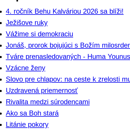
4. ročník Behu Kalváriou 2026 sa blíži!
Ježišove ruky
Vážime si demokraciu
Jonáš, prorok bojujúci s Božím milosrde
Tváre prenasledovaných - Huma Younu
Vzácne ženy
Slovo pre chlapov: na ceste k zrelosti m
Uzdravená priemernosť
Rivalita medzi súrodencami
Ako sa Boh stará
Litánie pokory