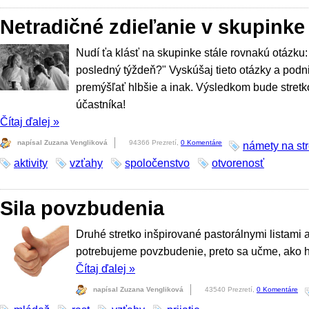
Netradičné zdieľanie v skupinke
Nudí ťa klásť na skupinke stále rovnakú otázku: 
posledný týždeň?" Vyskúšaj tieto otázky a podni
premýšľať hlbšie a inak. Výsledkom bude stretk
účastníka!
Čítaj ďalej
»
napísal Zuzana Vengliková
94366 Prezretí,
0 Komentáre
námety na str
aktivity
vzťahy
spoločenstvo
otvorenosť
Sila povzbudenia
Druhé stretko inšpirované pastorálnymi listami 
potrebujeme povzbudenie, preto sa učme, ako h
Čítaj ďalej
»
napísal Zuzana Vengliková
43540 Prezretí,
0 Komentáre