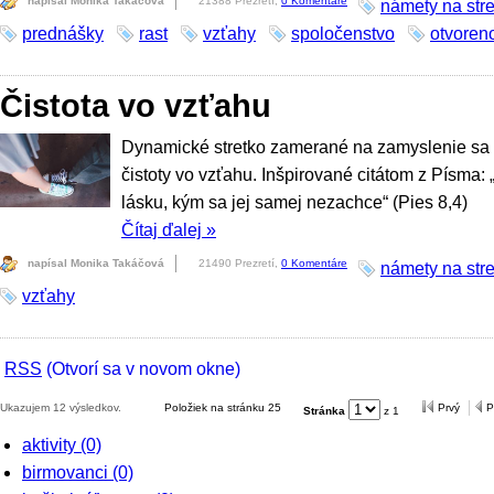
napísal Monika Takáčová
21388 Prezretí,
0 Komentáre
námety na stre
prednášky
rast
vzťahy
spoločenstvo
otvoren
Čistota vo vzťahu
Dynamické stretko zamerané na zamyslenie sa 
čistoty vo vzťahu. Inšpirované citátom z Písma:
lásku, kým sa jej samej nezachce“ (Pies 8,4)
Čítaj ďalej
»
napísal Monika Takáčová
21490 Prezretí,
0 Komentáre
námety na stre
vzťahy
RSS
(Otvorí sa v novom okne)
Ukazujem 12 výsledkov.
Položiek na stránku 25
Prvý
P
Stránka
z 1
aktivity
(0)
birmovanci
(0)