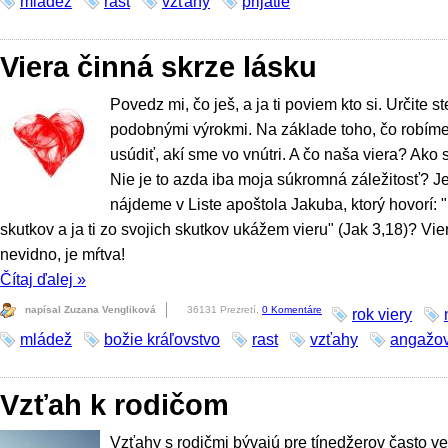
mládež
rast
vzťahy
prijatie
Viera činná skrze lásku
Povedz mi, čo ješ, a ja ti poviem kto si. Určite ste
podobnými výrokmi. Na základe toho, čo robíme
usúdiť, akí sme vo vnútri. A čo naša viera? Ako
Nie je to azda iba moja súkromná záležitosť?
nájdeme v Liste apoštola Jakuba, ktorý hovorí: 
skutkov a ja ti zo svojich skutkov ukážem vieru" (Jak 3,18)? Vie
nevidno, je mŕtva!
Čítaj ďalej
»
napísal Zuzana Vengliková
36131 Prezretí,
0 Komentáre
rok viery
mládež
božie kráľovstvo
rast
vzťahy
angažo
Vzťah k rodičom
Vzťahy s rodičmi bývajú pre tínedžerov často 