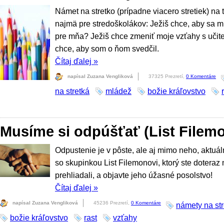
Námet na stretko (prípadne viacero stretiek) na
najmä pre stredoškolákov: Ježiš chce, aby sa mi
pre mňa? Ježiš chce zmeniť moje vzťahy s učite
chce, aby som o ňom svedčil.
Čítaj ďalej
»
napísal Zuzana Vengliková
37325 Prezretí,
0 Komentáre
na stretká
mládež
božie kráľovstvo
Musíme si odpúšťať (List Filem
Odpustenie je v pôste, ale aj mimo neho, aktuál
so skupinkou List Filemonovi, ktorý ste doteraz
prehliadali, a objavte jeho úžasné posolstvo!
Čítaj ďalej
»
napísal Zuzana Vengliková
45236 Prezretí,
0 Komentáre
námety na str
božie kráľovstvo
rast
vzťahy