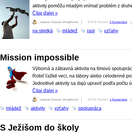
aktivity pomôžu mladým vnímať problém z druhej
Čítaj ďalej
»
napísal Zuzana Vengliková
37574 Prezretí,
0 Komentáre
na stretká
mládež
rast
vzťahy
Mission impossible
Výborná a zábavná aktivita na tímovú spoluprác
Robiť ťažké veci, na tábory alebo celodenné p
Jednotlivé aktivity sa dajú upraviť podľa počtu 
Čítaj ďalej
»
napísal Zuzana Vengliková
35151 Prezretí,
1 Komentáre
mládež
aktivity
vzťahy
spolupráca
S Ježišom do školy