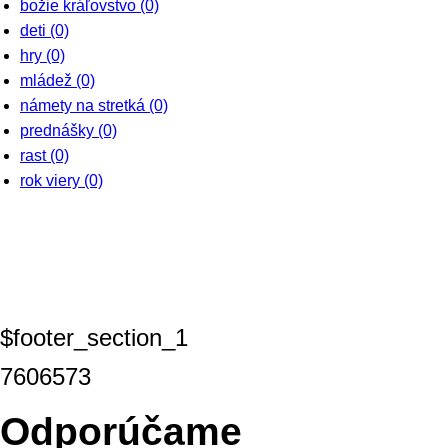
božie kráľovstvo
(0)
deti
(0)
hry
(0)
mládež
(0)
námety na stretká
(0)
prednášky
(0)
rast
(0)
rok viery
(0)
$footer_section_1
7606573
Odporúčame