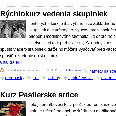
Rýchlokurz vedenia skupiniek
Tento rýchlokurz je iba výťahom zo Základného
skupiniek a je určený pre vyučovanie v spoloč
priebehu modlitbového stretnutia. Je dobré ho po
s celým stretkom preberať celý Základný kurz, 
spustiť viacero skupiniek, takže ho môžete vyučovať pred väčš
spraviť rozdelenie do skupiniek.
Čítaj ďalej
»
napísal Monika Takáčová
19606 Prezretí,
0 Komentáre
námety na stre
prednášky
rast
vzťahy
spoločenstvo
otvoren
Kurz Pastierske srdce
Toto je prehlbovací kurz po Základnom kurze ve
séria je určená na osobné štúdium a modlitebn