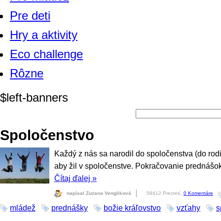
Pre deti
Hry a aktivity
Eco challenge
Rôzne
$left-banners
Spoločenstvo
Každý z nás sa narodil do spoločenstva (do rodi
aby žil v spoločenstve. Pokračovanie prednášok
Čítaj ďalej
»
napísal Zuzana Vengliková
59412 Prezretí,
0 Komentáre
mládež
prednášky
božie kráľovstvo
vzťahy
s