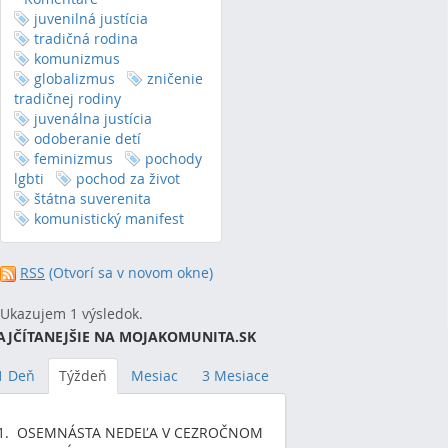
juvenilná justícia
tradičná rodina
komunizmus
globalizmus
zničenie
tradičnej rodiny
juvenálna justícia
odoberanie detí
feminizmus
pochody
lgbti
pochod za život
štátna suverenita
komunistický manifest
RSS
(Otvorí sa v novom okne)
Ukazujem 1 výsledok.
AJČÍTANEJŠIE NA MOJAKOMUNITA.SK
1 Deň
Týždeň
Mesiac
3 Mesiace
OSEMNÁSTA NEDEĽA V CEZROČNOM