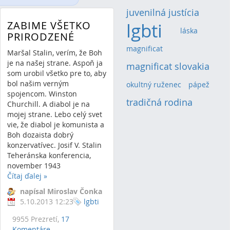
juvenilná justícia
(2)
ZABIME VŠETKO
lgbti
(4)
láska
(1)
PRIRODZENÉ
magnificat
(1)
Maršal Stalin, verím, že Boh
je na našej strane. Aspoň ja
magnificat slovakia
(2)
som urobil všetko pre to, aby
bol našim verným
okultný ruženec
(1)
pápež
(1)
spojencom. Winston
tradičná rodina
(2)
Churchill. A diabol je na
mojej strane. Lebo celý svet
vie, že diabol je komunista a
Boh dozaista dobrý
konzervatívec. Josif V. Stalin
Teheránska konferencia,
november 1943
Čítaj ďalej
»
napísal Miroslav Čonka
5.10.2013 12:23
lgbti
9955 Prezretí,
17
Komentáre