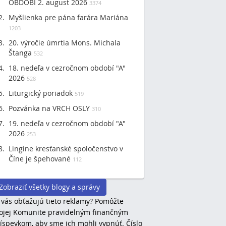
OBDOBÍ 2. august 2026
3374
Myšlienka pre pána farára Mariána
1203
20. výročie úmrtia Mons. Michala
Štanga
532
18. nedeľa v cezročnom období "A"
2026
528
Liturgický poriadok
519
Pozvánka na VRCH OSLY
310
19. nedeľa v cezročnom období "A"
2026
253
Lingine kresťanské spoločenstvo v
Číne je špehované
112
Zobraziť všetky blogy a správy
 vás obťažujú tieto reklamy? Pomôžte
jej Komunite pravidelným finančným
íspevkom, aby sme ich mohli vypnúť. Číslo