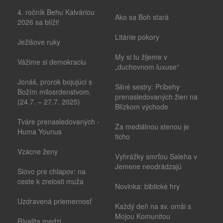
4. ročník Behu Kalváriou
Ako sa Boh stará
2026 sa blíži!
Litánie pokory
Ježišove ruky
My si tu žijeme v
Vážime si demokraciu
„duchovnom luxuse“
Jonáš, prorok bojujúci s
Silné sestry: Príbehy
Božím milosrdenstvom.
prenasledovaných žien na
(24.7. – 27.7. 2025)
Blízkom východe
Tváre prenasledovaných -
Za mediálnou stenou je
Huma Younus
ticho
Vzácne ženy
Vyhrážky smrťou Saleha v
Jemene neodrádzajú
Slovo pre chlapov: na
ceste k zrelosti muža
Novinka: biblické hry
Uzdravená priemernosť
Každý deň na sv. omši s
Mojou Komunitou
Rivalita medzi