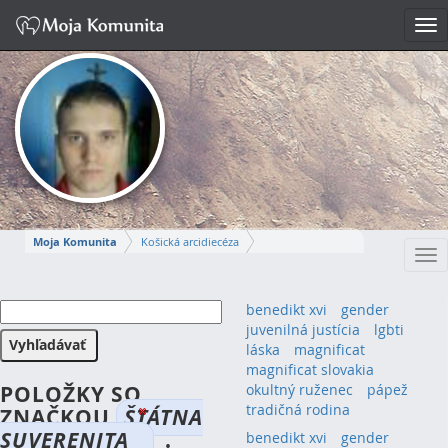
Tog
nav
Moja Komunita
Košická arcidiecéza
Tog
Dekanát Košice-stred
farnosť Košice – Dóm sv. Alžbety
nav
MIROSLAV
benedikt xvi
gender
juvenilná justícia
lgbti
Napísať správu
láska
magnificat
magnificat slovakia
POLOŽKY SO
okultný ruženec
pápež
tradičná rodina
ZNAČKOU
ŠTÁTNA
SUVERENITA
.
benedikt xvi
(1)
gender
(1)