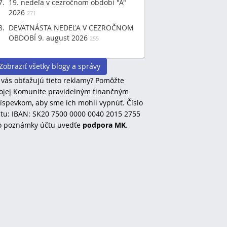
19. nedeľa v cezročnom období "A"
2026
271
DEVÄTNÁSTA NEDEĽA V CEZROČNOM
OBDOBÍ 9. august 2026
255
Zobraziť všetky blogy a správy
 vás obťažujú tieto reklamy? Pomôžte
jej Komunite pravidelným finančným
íspevkom, aby sme ich mohli vypnúť. Číslo
tu: IBAN: SK20 7500 0000 0040 2015 2755
o poznámky účtu uvedťe
podpora MK
.