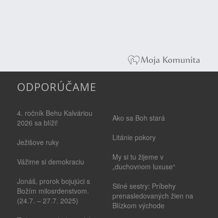
ODPORÚČAME
4. ročník Behu Kalváriou
Ako sa Boh stará
2026 sa blíži!
Litánie pokory
Ježišove ruky
My si tu žijeme v
Vážime si demokraciu
„duchovnom luxuse“
Jonáš, prorok bojujúci s
Silné sestry: Príbehy
Božím milosrdenstvom.
prenasledovaných žien na
(24.7. – 27.7. 2025)
Blízkom východe