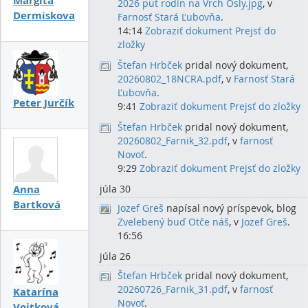
Margita
2026 put rodín na Vrch Osly.jpg
, v
Dermiskova
Farnosť Stará Ľubovňa
.
14:14
Zobraziť dokument
Prejsť do
zložky
Štefan Hrbček
pridal nový dokument,
20260802_18NCRA.pdf
, v
Farnosť Stará
Ľubovňa
.
Peter Jurčík
9:41
Zobraziť dokument
Prejsť do zložky
Štefan Hrbček
pridal nový dokument,
20260802_Farnik_32.pdf
, v
farnosť
Novoť
.
9:29
Zobraziť dokument
Prejsť do zložky
Anna
júla 30
Bartková
Jozef Greš
napísal nový príspevok, blog
Zvelebený buď Otče náš
, v
Jozef Greš
.
16:56
júla 26
Štefan Hrbček
pridal nový dokument,
20260726_Farnik_31.pdf
, v
farnosť
Katarína
Novoť
.
Vojtková