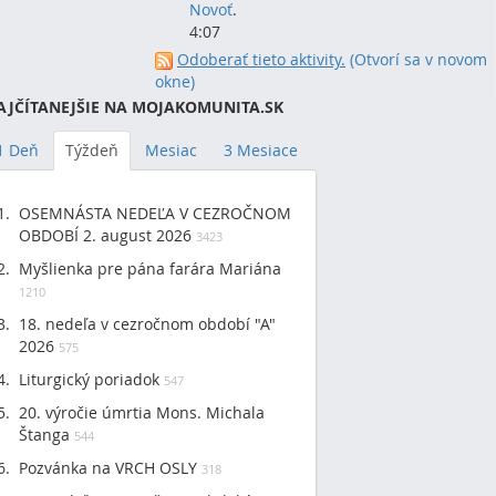
Novoť
.
4:07
Odoberať tieto aktivity.
(Otvorí sa v novom
okne)
AJČÍTANEJŠIE NA MOJAKOMUNITA.SK
1 Deň
Týždeň
Mesiac
3 Mesiace
OSEMNÁSTA NEDEĽA V CEZROČNOM
OBDOBÍ 2. august 2026
3423
Myšlienka pre pána farára Mariána
1210
18. nedeľa v cezročnom období "A"
2026
575
Liturgický poriadok
547
20. výročie úmrtia Mons. Michala
Štanga
544
Pozvánka na VRCH OSLY
318