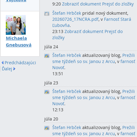
9:20
Zobraziť dokument
Prejsť do zložky
Štefan Hrbček
pridal nový dokument,
20260726_17NCRA.pdf
, v
Farnosť Stará
Ľubovňa
.
23:13
Zobraziť dokument
Prejsť do
zložky
Michaela
Gnebusová
júla 24
Štefan Hrbček
aktualizovaný blog,
Prežili
sme týždeň so sv. Janou z Arcu
, v
farnosť
Predchádzajúci
Novoť
.
Ďalej
13:51
júla 23
Štefan Hrbček
aktualizovaný blog,
Prežili
sme týždeň so sv. Janou z Arcu
, v
farnosť
Novoť
.
12:13
júla 20
Štefan Hrbček
aktualizovaný blog,
Prežili
sme týždeň so sv. Janou z Arcu
, v
farnosť