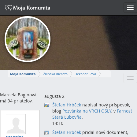
Tog
nav
Moja Komunita
Žilinská diecéza
Dekanát Ilava
Tog
Farnosť Ilava
nav
MARCELA
Marcela Bagínová
augusta 2
má 94 priateľov.
Štefan Hrbček
napísal nový príspevok,
blog
Pozvánka na VRCH OSLY
, v
Farnosť
Napísať správu
Stará Ľubovňa
.
14:16
Štefan Hrbček
pridal nový dokument,