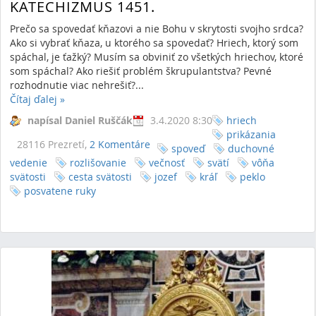
KATECHIZMUS 1451.
Prečo sa spovedať kňazovi a nie Bohu v skrytosti svojho srdca?
Ako si vybrať kňaza, u ktorého sa spovedať? Hriech, ktorý som
spáchal, je ťažký? Musím sa obviniť zo všetkých hriechov, ktoré
som spáchal? Ako riešiť problém škrupulantstva? Pevné
rozhodnutie viac nehrešiť?...
Čítaj ďalej
»
napísal Daniel Ruščák
3.4.2020 8:30
hriech
prikázania
28116 Prezretí,
2 Komentáre
spoveď
duchovné
vedenie
rozlišovanie
večnosť
svätí
vôňa
svätosti
cesta svätosti
jozef
kráľ
peklo
posvatene ruky