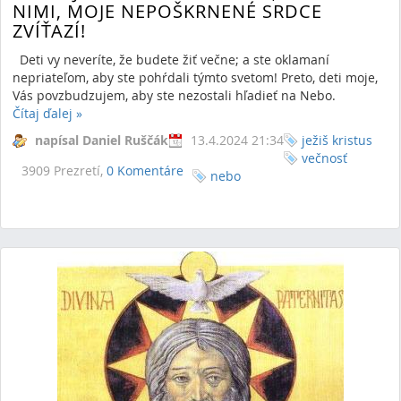
NIMI, MOJE NEPOŠKRNENÉ SRDCE
ZVÍŤAZÍ!
Deti vy neveríte, že budete žiť večne; a ste oklamaní
nepriateľom, aby ste pohŕdali týmto svetom! Preto, deti moje,
Vás povzbudzujem, aby ste nezostali hľadieť na Nebo.
Čítaj ďalej
»
napísal Daniel Ruščák
13.4.2024 21:34
ježiš kristus
večnosť
3909 Prezretí,
0 Komentáre
nebo