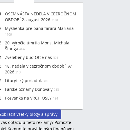
OSEMNÁSTA NEDEĽA V CEZROČNOM
OBDOBÍ 2. august 2026
2181
Myšlienka pre pána farára Mariána
1109
20. výročie úmrtia Mons. Michala
Štanga
464
Zvelebený buď Otče náš
321
18. nedeľa v cezročnom období "A"
2026
313
Liturgický poriadok
310
Farske oznamy Donovaly
213
Pozvánka na VRCH OSLY
194
Zobraziť všetky blogy a správy
 vás obťažujú tieto reklamy? Pomôžte
jej Komunite pravidelným finančným