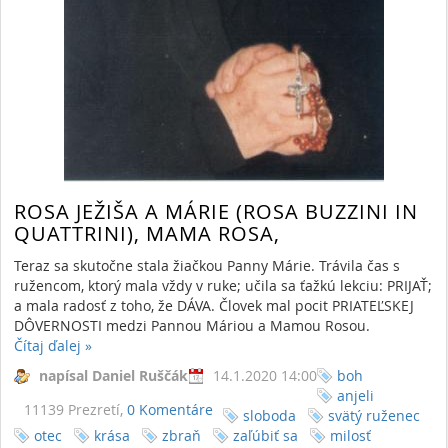
ROSA JEŽIŠA A MÁRIE (ROSA BUZZINI IN
QUATTRINI), MAMA ROSA,
Teraz sa skutočne stala žiačkou Panny Márie. Trávila čas s
ružencom, ktorý mala vždy v ruke; učila sa ťažkú lekciu: PRIJAŤ;
a mala radosť z toho, že DÁVA. Človek mal pocit PRIATEĽSKEJ
DÔVERNOSTI medzi Pannou Máriou a Mamou Rosou.
Čítaj ďalej
»
napísal Daniel Ruščák
14.1.2020 14:00
boh
anjeli
11139 Prezretí,
0 Komentáre
sloboda
svätý ruženec
otec
krása
zbraň
zaľúbiť sa
milosť