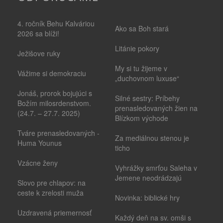
4. ročník Behu Kalváriou
Ako sa Boh stará
2026 sa blíži!
Litánie pokory
Ježišove ruky
My si tu žijeme v
Vážime si demokraciu
„duchovnom luxuse“
Jonáš, prorok bojujúci s
Silné sestry: Príbehy
Božím milosrdenstvom.
prenasledovaných žien na
(24.7. – 27.7. 2025)
Blízkom východe
Tváre prenasledovaných -
Za mediálnou stenou je
Huma Younus
ticho
Vzácne ženy
Vyhrážky smrťou Saleha v
Jemene neodrádzajú
Slovo pre chlapov: na
ceste k zrelosti muža
Novinka: biblické hry
Uzdravená priemernosť
Každý deň na sv. omši s