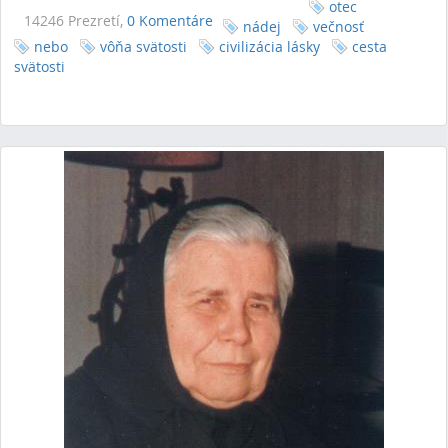
otec
14246 Prezretí,
0 Komentáre
nádej
večnosť
nebo
vôňa svätosti
civilizácia lásky
cesta
svätosti