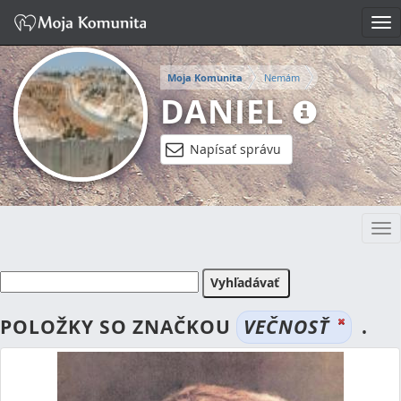
Tog
nav
Moja Komunita
Nemám
DANIEL
Napísať správu
Tog
nav
POLOŽKY SO ZNAČKOU
VEČNOSŤ
.