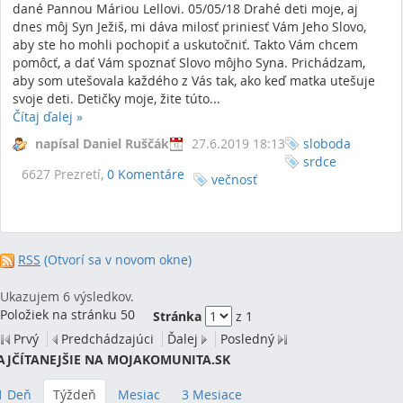
dané Pannou Máriou Lellovi. 05/05/18 Drahé deti moje, aj
dnes môj Syn Ježiš, mi dáva milosť priniesť Vám Jeho Slovo,
aby ste ho mohli pochopiť a uskutočniť. Takto Vám chcem
pomôcť, a dať Vám spoznať Slovo môjho Syna. Prichádzam,
aby som utešovala každého z Vás tak, ako keď matka utešuje
svoje deti. Detičky moje, žite túto...
Čítaj ďalej
»
napísal Daniel Ruščák
27.6.2019 18:13
sloboda
srdce
6627 Prezretí,
0 Komentáre
večnosť
RSS
(Otvorí sa v novom okne)
Ukazujem 6 výsledkov.
Položiek na stránku 50
Stránka
z 1
Prvý
Predchádzajúci
Ďalej
Posledný
AJČÍTANEJŠIE NA MOJAKOMUNITA.SK
1 Deň
Týždeň
Mesiac
3 Mesiace