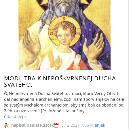
MODLITBA K NEPOŠKVRNENEJ DUCHA
SVÄTÉHO.
Ô, Nepoškvrnená Ducha Svätého, z moci, ktorú Večný Otec ti
dal nad anjelmi a archanjelmi, zošli nám zbory anjelov na čele
so svätým Michalom archanjelom, aby sme boli oslobodení od
Zlého a uzdravení! [Preložené z taliančiny: ...
Čítaj ďalej
»
napísal Daniel Ruščák
5.12.2021 7:05
anjeli