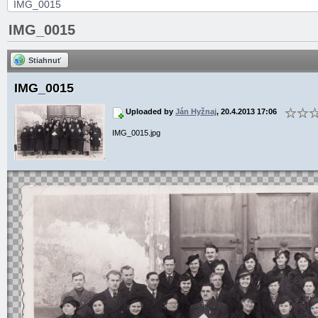
panely, lišty
IMG_0015
IMG_0015
Stiahnuť
IMG_0015
Uploaded by
Ján Hyžnaj
, 20.4.2013 17:06
IMG_0015.jpg