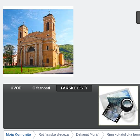
Prejsť k obsahu
ÚVOD
O farnosti
FARSKÉ LISTY
FARSKÉ LISTY
Navigácia
Moja Komunita
Rožňavská diecéza
Dekanát Muráň
Rímskokatolícka farno