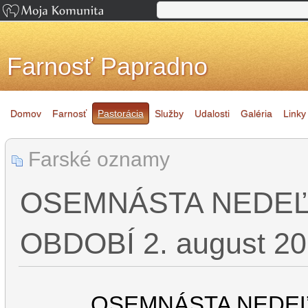
Farnosť Papradno
Domov
Farnosť
Pastorácia
Služby
Udalosti
Galéria
Linky
Farské oznamy
OSEMNÁSTA NEDE
OBDOBÍ 2. august 2
OSEMNÁSTA NEDE