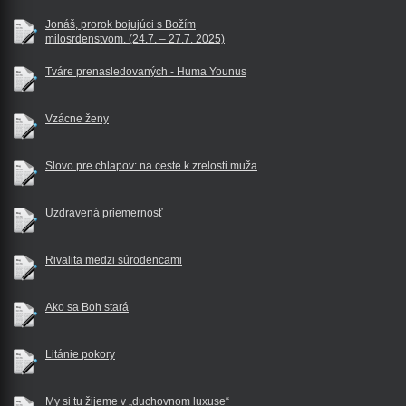
Jonáš, prorok bojujúci s Božím
milosrdenstvom. (24.7. – 27.7. 2025)
Tváre prenasledovaných - Huma Younus
Vzácne ženy
Slovo pre chlapov: na ceste k zrelosti muža
Uzdravená priemernosť
Rivalita medzi súrodencami
Ako sa Boh stará
Litánie pokory
My si tu žijeme v „duchovnom luxuse“