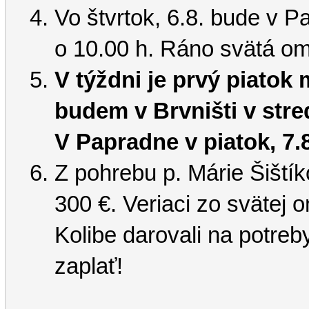
Vo štvrtok, 6.8. bude v 
o 10.00 h. Ráno svätá o
V týždni je prvý piatok
budem v Brvništi v stred
V Papradne v piatok, 
Z pohrebu p. Márie Šištík
300 €. Veriaci zo svätej 
Kolibe darovali na potre
zaplať!