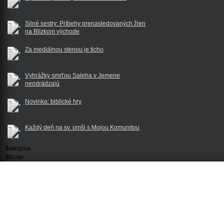
Silné sestry: Príbehy prenasledovaných žien
na Blízkom východe
Za mediálnou stenou je ticho
Vyhrážky smrťou Saleha v Jemene
neodrádzajú
Novinka: biblické hry
Každý deň na sv. omši s Mojou Komunitou
$reklama
$footer