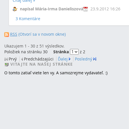
Čítaj ďalej
»
napísal Mária-Irma Danieliszová
23.9.2012 16:26
3 Komentáre
RSS
(Otvorí sa v novom okne)
Ukazujem 1 - 30 z 51 výsledkov.
Položiek na stránku 30
Stránka
z 2
Prvý
Predchádzajúci
Ďalej
Posledný
VITAJTE NA NAŠEJ STRÁNKE
O tomto zatiaľ viete len vy. A samozrejme vydavateľ. :)