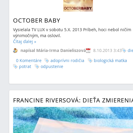
OCTOBER BABY
Vysielala TV LUX v sobotu 5.X. 2013 Príbeh, hoci nebol ničím
výnimočným, ma oslovil.
Čítaj ďalej
»
napísal Mária-Irma Danieliszová
8.10.2013 3:43
di
0 Komentáre
adoprívni rodičia
biologická matka
potrat
odpustenie
FRANCINE RIVERSOVÁ: DIEŤA ZMIERENI