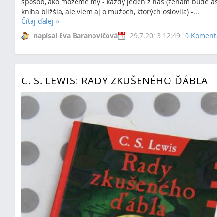
spôsob, ako môžeme my - každý jeden z nás (ženám bude as
kniha bližšia, ale viem aj o mužoch, ktorých oslovila) -...
Čítaj ďalej
»
napísal Eva Baranovičová
29.7.2013 12:49
0 Koment
C. S. LEWIS: RADY ZKUŠENÉHO ĎÁBLA