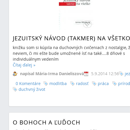
JEZUITSKÝ NÁVOD (TAKMER) NA VŠETK
knižku som si kúpila na duchovných cvičeniach z nostalgie, 
neviem, či mi ešte bude umožnené ísť na také....8 dňové s
individuálnym vedením
Čítaj ďalej
»
napísal Mária-Irma Danieliszová
5.9.2014 12:56
jez
0 Komentáre
modlitba
radosť
práca
príro
duchvný život
O BOHOCH A ĽUĎOCH