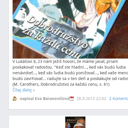
V Lukášovi 6, 23 nám Ježiš hovorí, že máme jasať, priam
poskakovať radosťou. "Keď ste hladní..., keď vás budú ľudia
nenávidieť..., keď vás ľudia budú ponižovať..., keď vaše men
budú zavrhovať... radujte sa v ten deň a poskakujte od rados
(M. Carothers, Dobrodružstvo za každú cenu, s. 61)
Čítaj ďalej
»
napísal Eva Baranovičová
26.9.2013 22:02
2 Koment