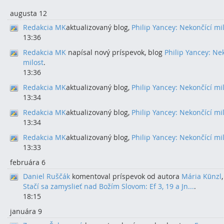
augusta 12
Redakcia MK
aktualizovaný blog,
Philip Yancey: Nekončící mi
13:36
Redakcia MK
napísal nový príspevok, blog
Philip Yancey: Ne
milost
.
13:36
Redakcia MK
aktualizovaný blog,
Philip Yancey: Nekončící mi
13:34
Redakcia MK
aktualizovaný blog,
Philip Yancey: Nekončící mi
13:34
Redakcia MK
aktualizovaný blog,
Philip Yancey: Nekončící mi
13:33
februára 6
Daniel Ruščák
komentoval príspevok od autora
Mária Künzl
Stačí sa zamyslieť nad Božím Slovom: Ef 3, 19 a Jn...
.
18:15
januára 9