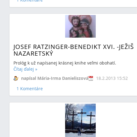
JOSEF RATZINGER-BENEDIKT XVI. -JEŽIŠ
NAZARETSKÝ
Prológ k už napísanej krásnej knihe veľmi obohatí.
Čítaj ďalej
»
napísal Mária-Irma Danieliszová
18.2.2013 15:52
1 Komentáre