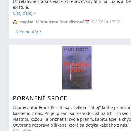
Už relatívne starší a viackrát reprízovaný film na Lux-e, aj D
existuje.
Čítaj ďalej
»
napísal Mária-Irma Danieliszová
2.8.2014 17:37
0 Komentáre
PORANENÉ SRDCE
Známy autor Frank Peretti sa v celkom "útlej" knihe prihová
každému z nás. Pri jej písaní sa rozhodol, ísť na trh - so svoj
vlastnou kožou - a priznať si svoje prehry, kapitulácie, a chyby
Otvorene rozpráva o šikane, ktorá sa dotýka každého z nás...
Čítaj ďalej
»