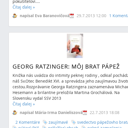
pokušiteľovi....
Čítaj ďalej
»
napísal Eva Baranovičová
29.7.2013 12:00
1 Koment
GEORG RATZINGER: MÔJ BRAT PÁPEŽ
Knižka nás uvádza do intimity peknej rodiny , odkiaľ pochád
náš Sv.Otec Benedikt XVI. a sprevádza jeho zaujímavou živo
cestou.Rozprávanie Georga Ratzingera zaznamenáva Micha
Hesemann a brilantne preložila Martina Grochálová. Na
Slovensku vydal SSV 2013
Čítaj ďalej
»
napísal Mária-Irma Danieliszová
22.7.2013 18:08
2 Komentáre
zaujímavé
svedectvo pápežovho brat
pútavý štýl
príťažlivý obsah
pekné zamyslenia