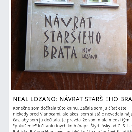
NEAL LOZANO: NÁVRAT STARŠIEHO BRA
Konečne som dočítala túto knihu. Začala som ju čítať ešte
niekedy pred Vianocami, ale akosi som si stále nevedela náj
čas, aby som ju dočítala. Je pravda, že som mala medzi tým
"pokušenie" k čítaniu iných kníh (napr. Štyri lásky od C. S. Le
Babičku Boženy Nemcovej, nejaké knižky o pápežovi Františk