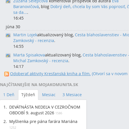
Zuzana Šelepcová
komentoval príspevok od autora
Eva
Baranovičová
, blog
Dobrý deň, chcela by som Vás poprosiť, č
sa da...
.
16:45
júna 30
Martin Lojek
aktualizovaný blog,
Cesta blahoslavenstiev - Mi
Zamkovský - recenzia
.
14:55
Marta Spisakova
aktualizovaný blog,
Cesta blahoslavenstiev 
Michal Zamkovský - recenzia
.
14:17
Odoberať aktivity Kresťanská kniha a film.
(Otvorí sa v novom
NAJČÍTANEJŠIE NA MOJAKOMUNITA.SK
1 Deň
Týždeň
Mesiac
3 Mesiace
DEVÄTNÁSTA NEDEĽA V CEZROČNOM
OBDOBÍ 9. august 2026
1586
Myšlienka pre pána farára Mariána
1252