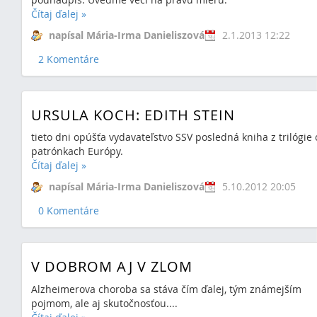
Čítaj ďalej
»
napísal Mária-Irma Danieliszová
2.1.2013 12:22
2 Komentáre
URSULA KOCH: EDITH STEIN
tieto dni opúšťa vydavateľstvo SSV posledná kniha z trilógie 
patrónkach Európy.
Čítaj ďalej
»
napísal Mária-Irma Danieliszová
5.10.2012 20:05
0 Komentáre
V DOBROM AJ V ZLOM
Alzheimerova choroba sa stáva čím ďalej, tým známejším
pojmom, ale aj skutočnosťou....