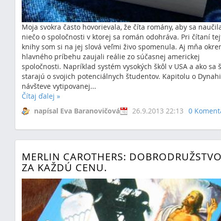
Moja svokra často hovorievala, že číta romány, aby sa naučil
niečo o spoločnosti v ktorej sa román odohráva. Pri čítaní tej
knihy som si na jej slová veľmi živo spomenula. Aj mňa okr
hlavného príbehu zaujali reálie zo súčasnej americkej
spoločnosti. Napríklad systém vysokých škôl v USA a ako sa 
starajú o svojich potenciálnych študentov. Kapitolu o Dynah
návšteve vytipovanej...
Čítaj ďalej
»
napísal Eva Baranovičová
26.9.2013 22:13
0 Koment
MERLIN CAROTHERS: DOBRODRUŽSTV
ZA KAŽDÚ CENU.