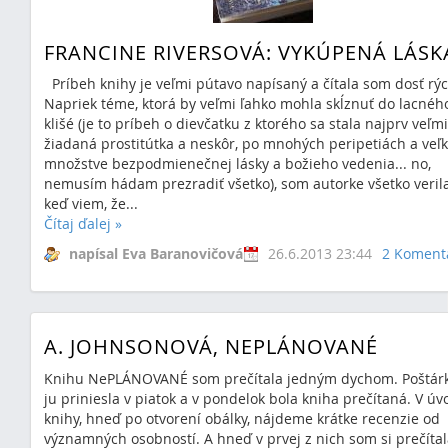
FRANCINE RIVERSOVÁ: VYKÚPENÁ LÁSK
Príbeh knihy je veľmi pútavo napísaný a čítala som dosť rýc
Napriek téme, ktorá by veľmi ľahko mohla skĺznuť do lacnéh
klišé (je to príbeh o dievčatku z ktorého sa stala najprv veľmi
žiadaná prostitútka a neskôr, po mnohých peripetiách a ve
množstve bezpodmienečnej lásky a božieho vedenia... no,
nemusím hádam prezradiť všetko), som autorke všetko verila
keď viem, že...
Čítaj ďalej
»
napísal Eva Baranovičová
26.6.2013 23:44
2 Koment
A. JOHNSONOVÁ, NEPLÁNOVANÉ
Knihu NePLÁNOVANÉ som prečítala jedným dychom. Poštár
ju priniesla v piatok a v pondelok bola kniha prečítaná. V ú
knihy, hneď po otvorení obálky, nájdeme krátke recenzie od
významných osobností. A hneď v prvej z nich som si prečíta