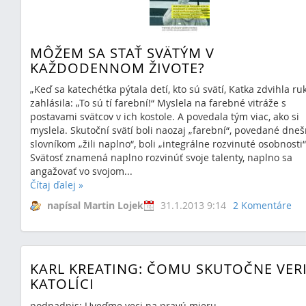
MÔŽEM SA STAŤ SVÄTÝM V
KAŽDODENNOM ŽIVOTE?
„Keď sa katechétka pýtala detí, kto sú svätí, Katka zdvihla ru
zahlásila: „To sú tí farební!“ Myslela na farebné vitráže s
postavami svätcov v ich kostole. A povedala tým viac, ako si
myslela. Skutoční svätí boli naozaj „farební“, povedané dne
slovníkom „žili naplno“, boli „integrálne rozvinuté osobnosti“
Svätosť znamená naplno rozvinúť svoje talenty, naplno sa
angažovať vo svojom...
Čítaj ďalej
»
napísal Martin Lojek
31.1.2013 9:14
2 Komentáre
KARL KREATING: ČOMU SKUTOČNE VER
KATOLÍCI
podnadpis: Uveďme veci na pravú mieru.