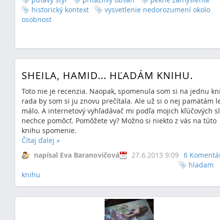
historický kontext
vysvetlenie nedorozumení okolo
osobnost
SHEILA, HAMID... HĽADÁM KNIHU.
Toto nie je recenzia. Naopak, spomenula som si na jednu kn
rada by som si ju znovu prečítala. Ale už si o nej pamätám l
málo. A internetový vyhľadávač mi podľa mojich kľúčových s
nechce pomôcť. Pomôžete vy? Možno si niekto z vás na túto
knihu spomenie.
Čítaj ďalej
»
napísal Eva Baranovičová
27.6.2013 9:09
6 Komentá
hladam
knihu