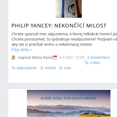
PHILIP YANCEY: NEKONČÍCÍ MILOST
Chcete spoznať moc odpustenia, o ktorej toľkokrát hovoril Je
Chcete porozumieť, čo spôsobuje neodpustenie? Pozývam vá
aby ste si prečítali knihu o nekončiacej milosti.
Čítaj ďalej
»
napísal Mária Künzl
4.8.2021 12:05
2 Komentáre
cirkev
odpustenie
milosť
svet