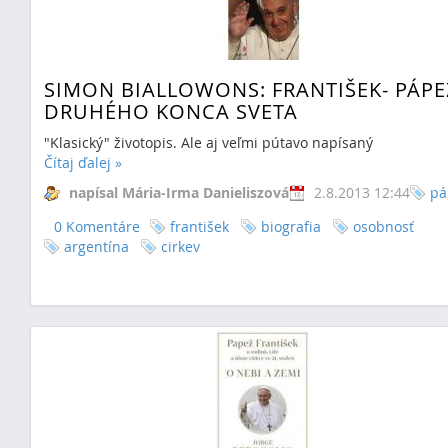
SIMON BIALLOWONS: FRANTIŠEK- PÁPE
DRUHÉHO KONCA SVETA
"Klasický" životopis. Ale aj veľmi pútavo napísaný
Čítaj ďalej
»
napísal Mária-Irma Danieliszová
2.8.2013 12:44
pá
0 Komentáre
františek
biografia
osobnosť
argentína
cirkev