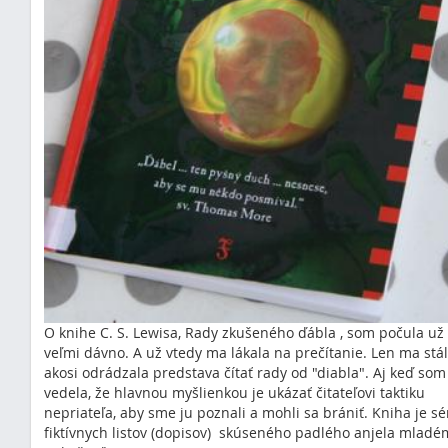
O knihe C. S. Lewisa, Rady zkušeného ďábla , som počula už
veľmi dávno. A už vtedy ma lákala na prečítanie. Len ma stá
akosi odrádzala predstava čítať rady od "diabla". Aj keď som
vedela, že hlavnou myšlienkou je ukázať čitateľovi taktiku
nepriateľa, aby sme ju poznali a mohli sa brániť. Kniha je sé
fiktívnych listov (dopisov) skúseného padlého anjela mlad