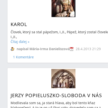
KAROL
Človek, ktorý sa stal pápežom, I.,II., Pápež, ktorý zostal člove
I.,II.,
Čítaj ďalej
»
napísal Mária-Irma Danieliszová
28.4.2013 21:29
1 Komentáre
JERZY POPIELUSZKO-SLOBODA V NÁS
Modlievala som sa, ja stará hlava, aby bol tento kňaz
blahorečený. A to je on už štyri roky, dozvedela som sa z