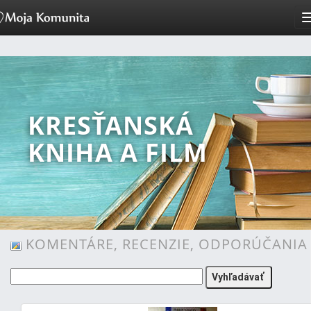
KRESŤANSKÁ
KNIHA A FILM
KOMENTÁRE, RECENZIE, ODPORÚČANIA