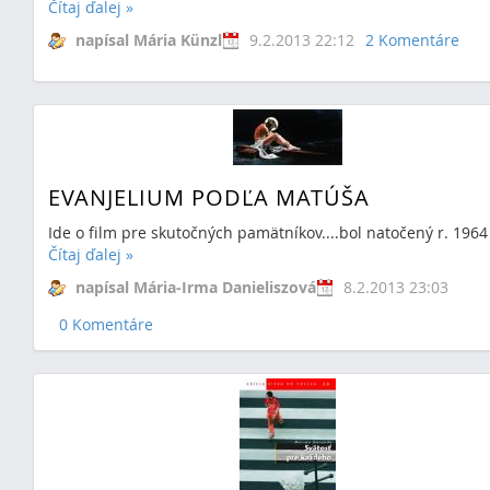
Čítaj ďalej
»
napísal Mária Künzl
9.2.2013 22:12
2 Komentáre
EVANJELIUM PODĽA MATÚŠA
Ide o film pre skutočných pamätníkov....bol natočený r. 1964
Čítaj ďalej
»
napísal Mária-Irma Danieliszová
8.2.2013 23:03
0 Komentáre