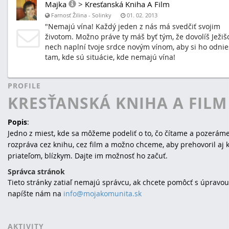
Majka
>
Kresťanská Kniha A Film
Farnosť Žilina - Solinky
01. 02. 2013
"Nemajú vína! Každý jeden z nás má svedčiť svojim
životom. Možno práve ty máš byť tým, že dovolíš Ježišo
nech naplní tvoje srdce novým vínom, aby si ho odnie
tam, kde sú situácie, kde nemajú vína!
PROFILE
KRESŤANSKÁ KNIHA A FILM
Popis
:
Jedno z miest, kde sa môžeme podeliť o to, čo čítame a pozerám
rozpráva cez knihu, cez film a možno chceme, aby prehovoril aj 
priateľom, blízkym. Dajte im možnosť ho začuť.
Správca stránok
Tieto stránky zatiaľ nemajú správcu, ak chcete pomôcť s úpravou
napíšte nám na
info@mojakomunita.sk
AKTIVITY