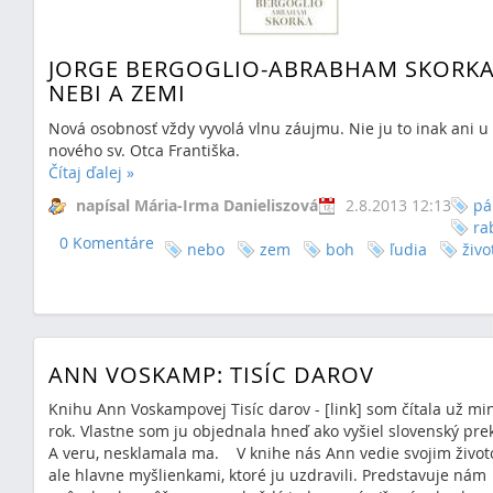
JORGE BERGOGLIO-ABRABHAM SKORKA
NEBI A ZEMI
Nová osobnosť vždy vyvolá vlnu záujmu. Nie ju to inak ani u
nového sv. Otca Františka.
Čítaj ďalej
»
napísal Mária-Irma Danieliszová
2.8.2013 12:13
pá
ra
0 Komentáre
nebo
zem
boh
ľudia
živo
ANN VOSKAMP: TISÍC DAROV
Knihu Ann Voskampovej Tisíc darov - [link] som čítala už mi
rok. Vlastne som ju objednala hneď ako vyšiel slovenský pre
A veru, nesklamala ma. V knihe nás Ann vedie svojim život
ale hlavne myšlienkami, ktoré ju uzdravili. Predstavuje nám