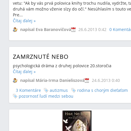
vetu: "Ak by vás prvá polovica knihy trochu nudila, vydržte, t
druhá vám možno vženie slzy do očí." Nesúhlasím s touto ve
Pre...
Čítaj ďalej
»
napísal Eva Baranovičová
26.6.2013 0:42
0 Komentá
ZAMRZNUTÉ NEBO
psychologická dráma z druhej polovice 20.storočia
Čítaj ďalej
»
napísal Mária-Irma Danieliszová
24.6.2013 0:40
3 Komentáre
autizmus
rodina s chorým dieťaťom
pozornosť ľudí medzi sebou