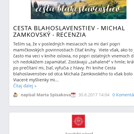
CESTA BLAHOSLAVENSTIEV - MICHAL
ZAMKOVSKÝ - RECENZIA
Teším sa, že v posledných mesiacoch sa mi darí popri
mamičkovských povinnostiach čítať knihy. Viete však, ako to 
často ma veci v knihe oslovia, no popri ostatných vnemoch d
ich nedokážem zapamätať. Zostávajú „zahalené“ v hmle; krá
po prečítaní mi, žiaľ, vyfučia z hlavy. Pri knihe Cesta
blahoslavenstiev od otca Michala Zamkovského to však bolo 
Viaceré myšlienky mi...
Čítaj ďalej
»
napísal Marta Spisakova
30.6.2017 14:04
0 Komentá