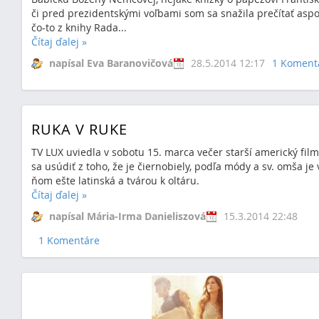
či pred prezidentskými voľbami som sa snažila prečítať asp
čo-to z knihy Rada...
Čítaj ďalej
»
napísal Eva Baranovičová
28.5.2014 12:17
1 Koment
RUKA V RUKE
TV LUX uviedla v sobotu 15. marca večer starší americký film
sa usúdiť z toho, že je čiernobiely, podľa módy a sv. omša je 
ňom ešte latinská a tvárou k oltáru.
Čítaj ďalej
»
napísal Mária-Irma Danieliszová
15.3.2014 22:48
1 Komentáre