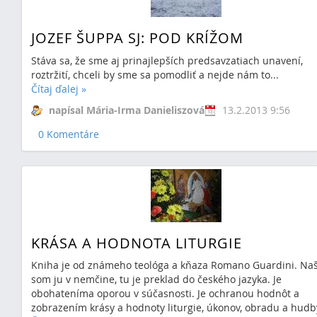
JOZEF ŠUPPA SJ: POD KRÍŽOM
Stáva sa, že sme aj prinajlepších predsavzatiach unavení,
roztržití, chceli by sme sa pomodliť a nejde nám to...
Čítaj ďalej
»
napísal Mária-Irma Danieliszová
13.2.2013 9:56
0 Komentáre
KRÁSA A HODNOTA LITURGIE
Kniha je od známeho teológa a kňaza Romano Guardini. Naš
som ju v nemčine, tu je preklad do českého jazyka. Je
obohateníma oporou v súčasnosti. Je ochranou hodnôt a
zobrazením krásy a hodnoty liturgie, úkonov, obradu a hudb