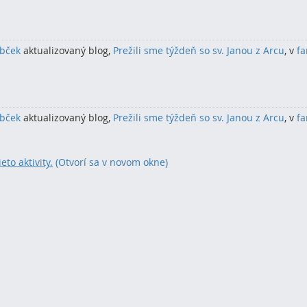
rbček
aktualizovaný blog,
Prežili sme týždeň so sv. Janou z Arcu
, v
fa
rbček
aktualizovaný blog,
Prežili sme týždeň so sv. Janou z Arcu
, v
fa
eto aktivity.
(Otvorí sa v novom okne)