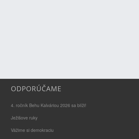
ODPORÚČAME
4. ročník Behu Kalváriou 2026 sa blíži!
Ježišove ruky
Vážime si demokraciu