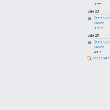
13:51
júla 23
Štefan H
Novoť
.
12:13
júla 20
Štefan H
Novoť
.
4:07
Odoberať ti