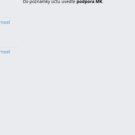
Do poznámky účtu uvedťe
podpora MK
.
rnosť
rnosť