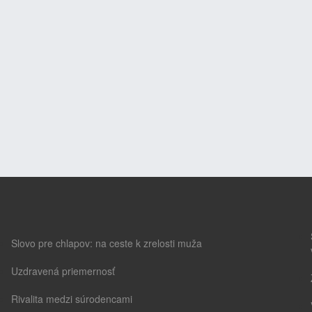
Slovo pre chlapov: na ceste k zrelosti muža
Uzdravená priemernosť
Rivalita medzi súrodencami