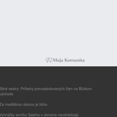
Silné sestry: Príbehy prenasledovaných žien na Blízkom
východe
Za mediálnou stenou je ticho
Vyhrážky smrťou Saleha v Jemene neodrádzajú