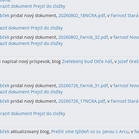
raziť dokument
Prejsť do zložky
rbček
pridal nový dokument,
20260802_18NCRA.pdf
, v
Farnosť Stará
aziť dokument
Prejsť do zložky
rbček
pridal nový dokument,
20260802_Farnik_32.pdf
, v
farnosť Nov
aziť dokument
Prejsť do zložky
š
napísal nový príspevok, blog
Zvelebený buď Otče náš
, v
Jozef Greš
rbček
pridal nový dokument,
20260726_Farnik_31.pdf
, v
farnosť Nov
aziť dokument
Prejsť do zložky
rbček
pridal nový dokument,
20260726_17NCRA.pdf
, v
Farnosť Stará
raziť dokument
Prejsť do zložky
rbček
aktualizovaný blog,
Prežili sme týždeň so sv. Janou z Arcu
, v
fa