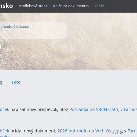
ensko
Modlitbová stena
Knižnica dokumentov
O nás
odhradský dekanát
g
Foto
rbček
napísal nový príspevok, blog
Pozvánka na VRCH OSLY
, v
Farnos
rbček
pridal nový dokument,
2026 put rodín na Vrch Osly.jpg
, v
Farn
bovňa
.