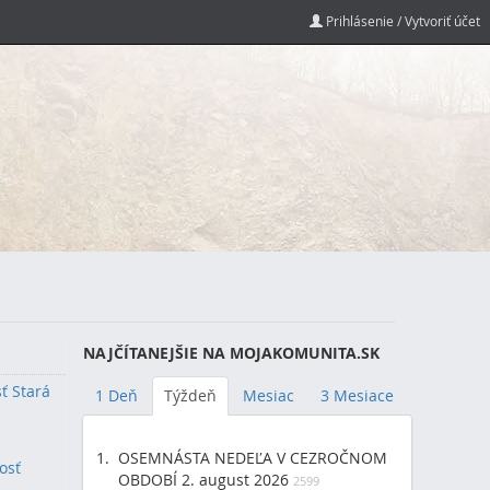
Prihlásenie / Vytvoriť účet
NAJČÍTANEJŠIE NA MOJAKOMUNITA.SK
ť Stará
1 Deň
Týždeň
Mesiac
3 Mesiace
OSEMNÁSTA NEDEĽA V CEZROČNOM
osť
OBDOBÍ 2. august 2026
2599