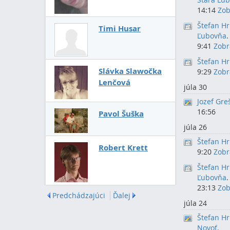
14:14
Zob
Štefan H
Timi Husar
Ľubovňa
.
9:41
Zobr
Štefan H
Slávka Slawočka
9:29
Zobr
Lenčová
júla 30
Jozef Gre
16:56
Pavol Šuška
júla 26
Štefan H
Robert Krett
9:20
Zobr
Štefan H
Ľubovňa
.
23:13
Zob
Predchádzajúci
Ďalej
júla 24
Štefan H
Novoť
.