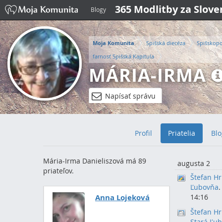
365 Modlitby za Slov
Blogy
Moja Komunita
Spišská diecéza
Spišskop
farnosť Spišská Kapitula
MÁRIA-IRMA
Napísať správu
Profil
Priatelia
Blo
Mária-Irma Danieliszová má 89
augusta 2
priateľov.
Štefan H
Ľubovňa
.
Anna Lojeková
14:16
Štefan H
Stará Ľu