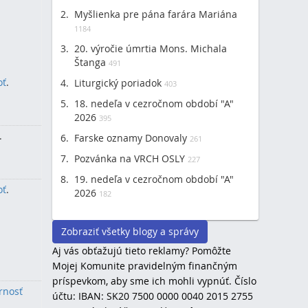
Myšlienka pre pána farára Mariána
1184
20. výročie úmrtia Mons. Michala
Štanga
491
oť
.
Liturgický poriadok
403
18. nedeľa v cezročnom období "A"
2026
395
.
Farske oznamy Donovaly
261
Pozvánka na VRCH OSLY
227
19. nedeľa v cezročnom období "A"
oť
.
2026
182
Zobraziť všetky blogy a správy
Aj vás obťažujú tieto reklamy? Pomôžte
Mojej Komunite pravidelným finančným
príspevkom, aby sme ich mohli vypnúť. Číslo
rnosť
účtu: IBAN: SK20 7500 0000 0040 2015 2755