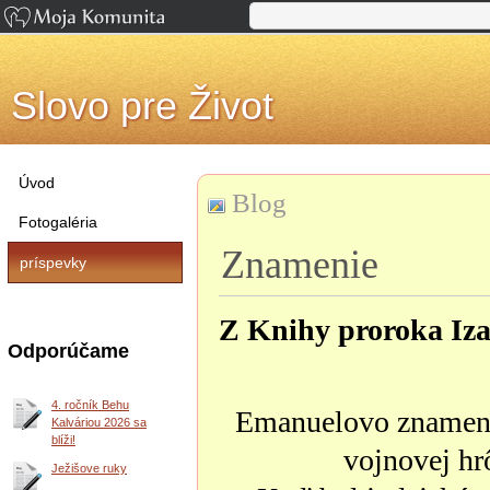
Slovo pre Život
Úvod
Blog
Fotogaléria
Znamenie
príspevky
Z Knihy proroka Iza
Odporúčame
4. ročník Behu
Emanuelovo znameni
Kalváriou 2026 sa
blíži!
vojnovej hr
Ježišove ruky