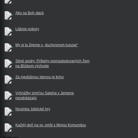
Ako sa Boh stará
Litánie pokory
My si tu žijeme v „duchovnom luxuse“
Silné sestry: Príbehy prenasledovaných žien
na Blízkom východe
Za mediálnou stenou je ticho
Vyhrážky smrťou Saleha v Jemene
neodrádzajú
Novinka: biblické hry
Každý deň na sv. omši s Mojou Komunitou
$reklama