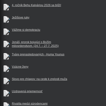
4. ročník Behu Kalváriou 2026 sa blíži!
Ježišove ruky
Vážime si demokraciu
Jonáš, prorok bojujúci s Božím
milosrdenstvom. (24.7. – 27.7. 2025)
Tváre prenasledovaných - Huma Younus
Vzácne ženy
Slovo pre chlapov: na ceste k zrelosti muža
Uzdravená priemernosť
Rivalita medzi súrodencami