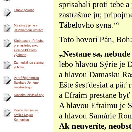
sprisahali proti tebe 
Litánie pokory
zastrašme ju; pripojm
Tábelovho syna.‘“
My si tu žijeme v
„duchovnom luxuse“
Toto hovorí Pán, Boh
Silné sestry: Príbehy
prenasledovaných
žien na Blízkom
„Nestane sa, nebude 
východe
lebo hlavou Sýrie je
Za mediálnou stenou
je ticho
a hlavou Damasku Ras
Vyhrážky smrťou
Ešte šesťdesiat a päť 
Saleha v Jemene
neodrádzajú
a Efraim prestane by
Novinka: biblické hry
A hlavou Efraimu je 
Každý deň na sv.
a hlavou Samárie Rom
omši s Mojou
Komunitou
Ak neuveríte, neobst