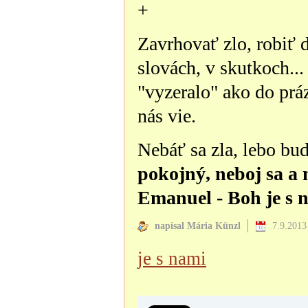
+
Zavrhovať zlo, robiť 
slovách, v skutkoch...
"vyzeralo" ako do práz
nás vie.
Nebáť sa zla, lebo bu
pokojný, neboj sa a n
Emanuel - Boh je s 
napísal Mária Künzl
7.9.2013
je s nami