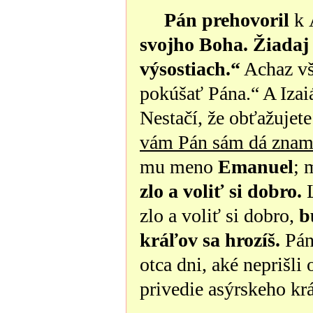
Pán prehovoril
k 
svojho Boha. Žiadaj 
výsostiach.“
Achaz vš
pokúšať Pána.“ A Izai
Nestačí, že obťažujet
vám Pán sám dá znam
mu meno
Emanuel
; 
zlo a voliť si dobro.
L
zlo a voliť si dobro,
b
kráľov sa hrozíš.
Pán 
otca dni, aké neprišli
privedie asýrskeho krá