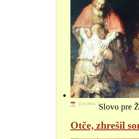
23.9.2014
Slovo pre Ž
Otče, zhrešil s