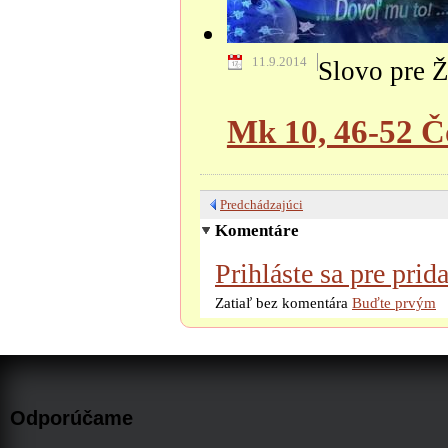
11.9.2014
Slovo pre Ž
Mk 10, 46-52 Čo
Predchádzajúci
Komentáre
Prihláste sa pre pri
Zatiaľ bez komentára
Buďte prvým
Odporúčame