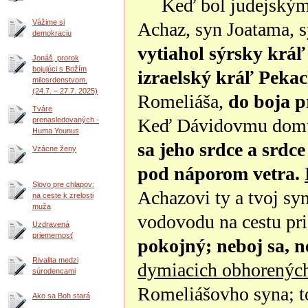
Keď bol judejský
Vážime si
Achaz, syn Joatama, s
demokraciu
vytiahol sýrsky kráľ
Jonáš, prorok
bojujúci s Božím
izraelský kráľ Peka
milosrdenstvom.
(24.7. – 27.7. 2025)
Romeliáša,
do boja p
Tváre
Keď Dávidovmu domu z
prenasledovaných -
Huma Younus
sa jeho srdce a srdce
Vzácne ženy
pod náporom vetra.
Slovo pre chlapov:
Achazovi ty a tvoj sy
na ceste k zrelosti
muža
vodovodu na cestu pr
Uzdravená
priemernosť
pokojný; neboj sa, ne
Rivalita medzi
dymiacich obhorených
súrodencami
Romeliášovho syna; to
Ako sa Boh stará