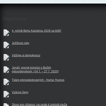
$reklama
Odporúčame
4. ročník Behu Kalváriou 2026 sa blíži!
Ježišove ruky
Vážime si demokraciu
Jonáš, prorok bojujúci s Božím
milosrdenstvom. (24.7. – 27.7. 2025)
Tváre prenasledovaných - Huma Younus
Vzácne ženy
Slovo pre chlapov: na ceste k zrelosti muža