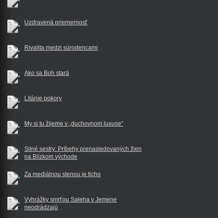
Uzdravená priemernosť
Rivalita medzi súrodencami
Ako sa Boh stará
Litánie pokory
My si tu žijeme v „duchovnom luxuse“
Silné sestry: Príbehy prenasledovaných žien
na Blízkom východe
Za mediálnou stenou je ticho
Vyhrážky smrťou Saleha v Jemene
neodrádzajú