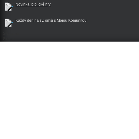
Novinka: biblické hry
Každý deň na sv. omši s Mojou Komunitou
$reklama
$footer