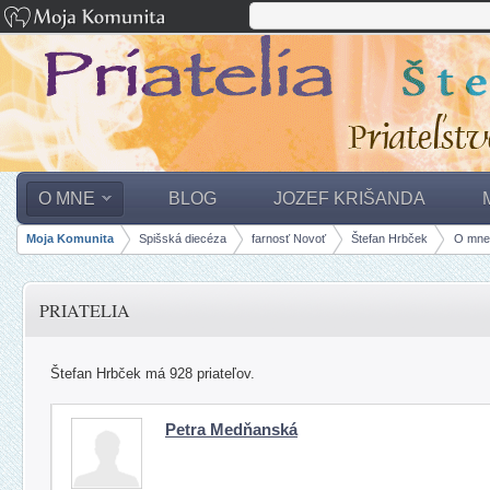
O MNE
BLOG
JOZEF KRIŠANDA
Moja Komunita
Spišská diecéza
farnosť Novoť
Štefan Hrbček
O mne
panely, lišty
PRIATELIA
Štefan Hrbček má 928 priateľov.
Petra Medňanská