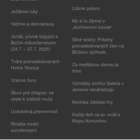
Litánie pokory
Ježišove ruky
My si tu žijeme v
Vážime si demokraciu
„duchovnom luxuse“
Jonáš, prorok bojujúci s
Silné sestry: Príbehy
Božím milosrdenstvom.
prenasledovaných žien na
(24.7. – 27.7. 2025)
Blízkom východe
Tváre prenasledovaných -
Za mediálnou stenou je
Huma Younus
ticho
Vzácne ženy
Vyhrážky smrťou Saleha v
Jemene neodrádzajú
Slovo pre chlapov: na
ceste k zrelosti muža
Novinka: biblické hry
Uzdravená priemernosť
Každý deň na sv. omši s
Mojou Komunitou
Rivalita medzi
súrodencami