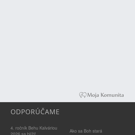
ODPORÚČAME
4. ročník Behu Kalváriou
Ako sa Boh stará
2026 sa blíži!