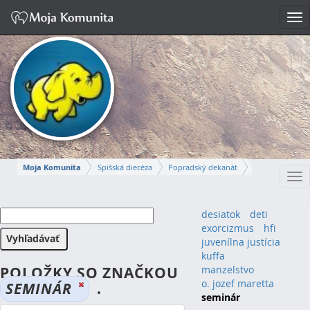
Tog
nav
Moja Komunita
Spišská diecéza
Popradský dekanát
Tog
farnosť Poprad
nav
TOMAS
desiatok
deti
exorcizmus
hfi
Napísať správu
juvenílna justícia
kuffa
POLOŽKY SO ZNAČKOU
manzelstvo
o. jozef maretta
SEMINÁR
.
seminár