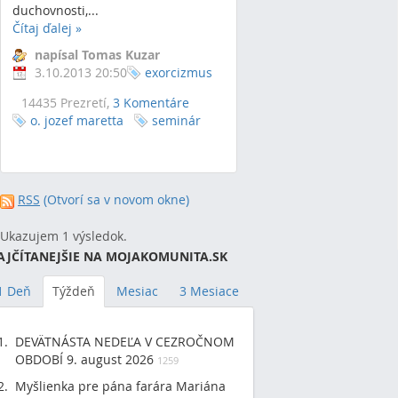
duchovnosti,...
Čítaj ďalej
»
napísal Tomas Kuzar
3.10.2013 20:50
exorcizmus
14435 Prezretí,
3 Komentáre
o. jozef maretta
seminár
RSS
(Otvorí sa v novom okne)
Ukazujem 1 výsledok.
AJČÍTANEJŠIE NA MOJAKOMUNITA.SK
1 Deň
Týždeň
Mesiac
3 Mesiace
DEVÄTNÁSTA NEDEĽA V CEZROČNOM
OBDOBÍ 9. august 2026
1259
Myšlienka pre pána farára Mariána