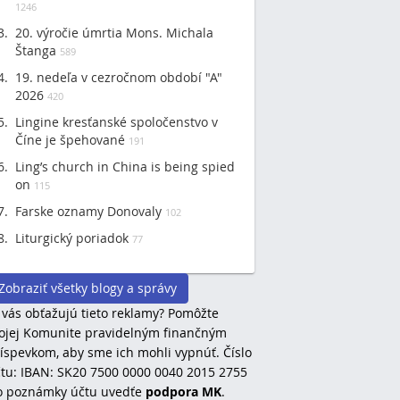
1246
20. výročie úmrtia Mons. Michala
Štanga
589
19. nedeľa v cezročnom období "A"
2026
420
Lingine kresťanské spoločenstvo v
Číne je špehované
191
Ling’s church in China is being spied
on
115
Farske oznamy Donovaly
102
Liturgický poriadok
77
Zobraziť všetky blogy a správy
 vás obťažujú tieto reklamy? Pomôžte
jej Komunite pravidelným finančným
íspevkom, aby sme ich mohli vypnúť. Číslo
tu: IBAN: SK20 7500 0000 0040 2015 2755
o poznámky účtu uvedťe
podpora MK
.