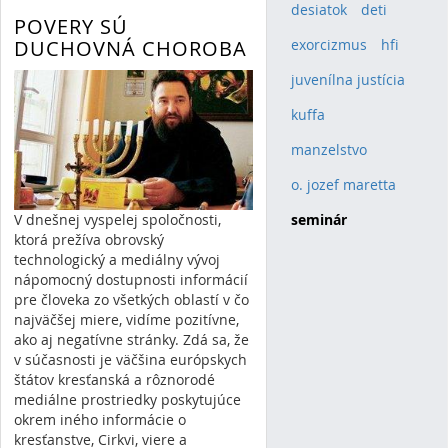
desiatok
(1)
deti
(1)
POVERY SÚ
DUCHOVNÁ CHOROBA
exorcizmus
(1)
hfi
(1)
juvenílna justícia
(1)
kuffa
(1)
manzelstvo
(1)
o. jozef maretta
(1)
seminár
(1)
V dnešnej vyspelej spoločnosti,
ktorá prežíva obrovský
technologický a mediálny vývoj
nápomocný dostupnosti informácií
pre človeka zo všetkých oblastí v čo
najväčšej miere, vidíme pozitívne,
ako aj negatívne stránky. Zdá sa, že
v súčasnosti je väčšina európskych
štátov kresťanská a rôznorodé
mediálne prostriedky poskytujúce
okrem iného informácie o
kresťanstve, Cirkvi, viere a