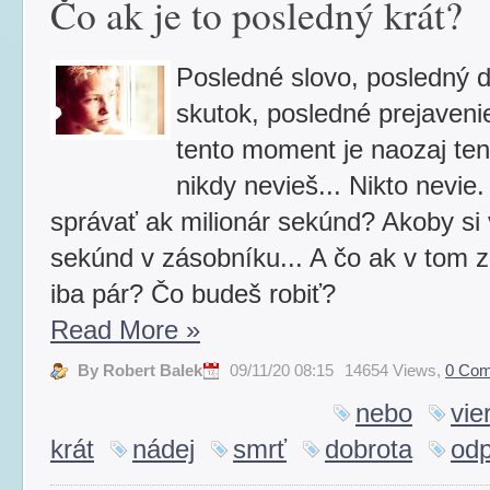
Čo ak je to posledný krát?
Posledné slovo, posledný d
skutok, posledné prejaveni
tento moment je naozaj te
nikdy nevieš... Nikto nevie
správať ak milionár sekúnd? Akoby si v
sekúnd v zásobníku... A čo ak v tom z
iba pár? Čo budeš robiť?
Read More
»
By Robert Balek
09/11/20 08:15
14654 Views,
0 Co
nebo
vie
krát
nádej
smrť
dobrota
odp