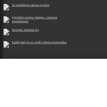
Za mediálnou stenou je ticho
Vyhrážky smrťou Saleha v Jemene
neodrádzajú
Novinka: biblické hry
Každý deň na sv. omši s Mojou Komunitou
$reklama
$footer