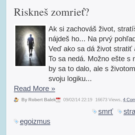
Riskneš zomrieť?
Ak si zachováš život, stratí
nájdeš ho... Na prvý pohľa
Veď ako sa dá život stratiť
To sa nedá. Možno ešte s 
by sa to dalo, ale s životo
svoju logiku...
Read More
»
By Robert Balek
09/02/14 22:19
16673 Views,
4 Co
smrť
stra
egoizmus