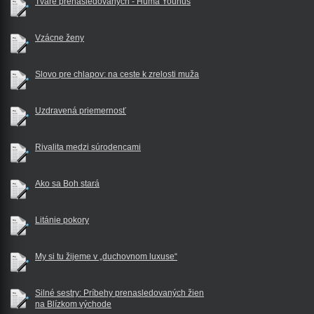
Tváre prenasledovaných - Huma Younus
Vzácne ženy
Slovo pre chlapov: na ceste k zrelosti muža
Uzdravená priemernosť
Rivalita medzi súrodencami
Ako sa Boh stará
Litánie pokory
My si tu žijeme v „duchovnom luxuse“
Silné sestry: Príbehy prenasledovaných žien
na Blízkom východe