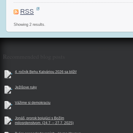
RSS
Showing 2 results.
$reklama
Recommended blog posts
4. ročník Behu Kalváriou 2026 sa blíži!
Ježišove ruky
Vážime si demokraciu
Jonáš, prorok bojujúci s Božím
milosrdenstvom. (24.7. – 27.7. 2025)