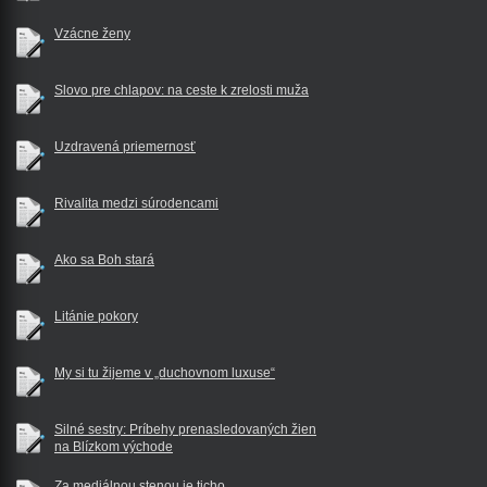
Vzácne ženy
Slovo pre chlapov: na ceste k zrelosti muža
Uzdravená priemernosť
Rivalita medzi súrodencami
Ako sa Boh stará
Litánie pokory
My si tu žijeme v „duchovnom luxuse“
Silné sestry: Príbehy prenasledovaných žien
na Blízkom východe
Za mediálnou stenou je ticho