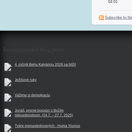
04:01
Subscribe to the
$reklama
Recommended blog posts
4. ročník Behu Kalváriou 2026 sa blíži!
Ježišove ruky
Vážime si demokraciu
Jonáš, prorok bojujúci s Božím
milosrdenstvom. (24.7. – 27.7. 2025)
Tváre prenasledovaných - Huma Younus