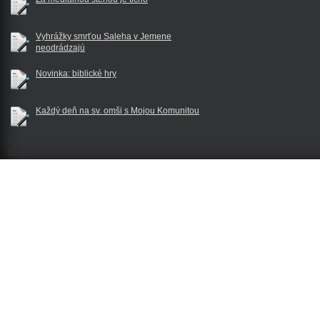
Vyhrážky smrťou Saleha v Jemene
neodrádzajú
Novinka: biblické hry
Každý deň na sv. omši s Mojou Komunitou
$reklama
$footer