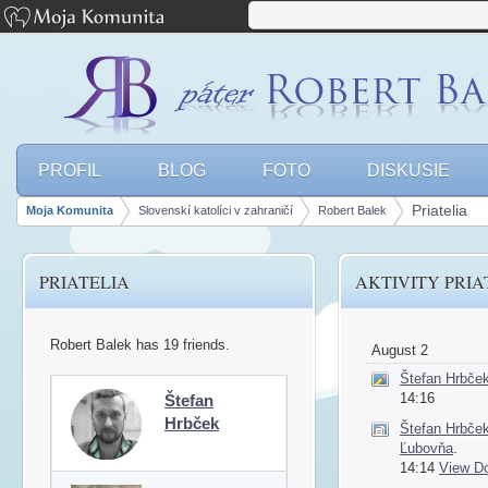
PROFIL
BLOG
FOTO
DISKUSIE
Priatelia
Moja Komunita
Slovenskí katolíci v zahraničí
Robert Balek
Breadcrumbs
PRIATELIA
AKTIVITY PRI
Robert Balek has 19 friends.
August 2
Štefan Hrbče
14:16
Štefan
Hrbček
Štefan Hrbče
Ľubovňa
.
14:14
View D