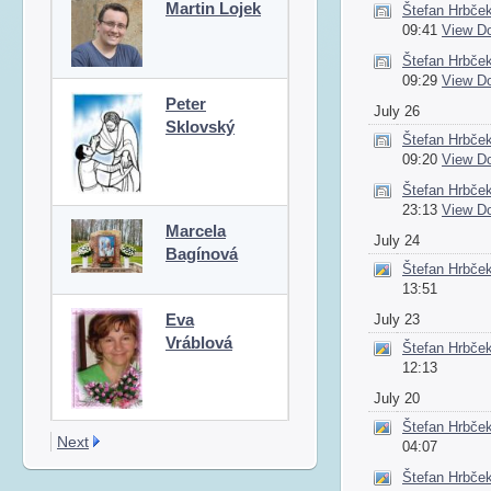
Martin Lojek
Štefan Hrbče
09:41
View D
Štefan Hrbče
09:29
View D
Peter
July 26
Sklovský
Štefan Hrbče
09:20
View D
Štefan Hrbče
23:13
View D
Marcela
July 24
Bagínová
Štefan Hrbče
13:51
Eva
July 23
Vráblová
Štefan Hrbče
12:13
July 20
Štefan Hrbče
Next
04:07
Štefan Hrbče