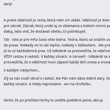
dary!
A práve vďačnosť je cesta, ktorá nám ich ukáže. Vďačnosť je dve
pre zázrak. Zázrak, ktorý urobí aj zo sklamania a bolesti cennú pe
ďakuj, lebo vieš, že dostávaš všetko, čo potrebuješ.
Tak - toto je pre mňa často ešte teória. Teória, ktorú sa snažím u
do praxe. Niekedy mi to ide lepšie, niekedy s ťažkosťami. Ale pr
je to už každodenná prax. Už toľkokrát sa presvedčila, že vďačnos
VŽDY cestou k radosti. V každej situácii. A zároveň - toľkokrát sa 
presvedčila, že o vďačnosť musí zápasiť každý deň znova a znova
S každým nádychom...
Zlý sa nás snaží obrať o radosť. Ale Pán nám dáva dobré dary. Stá
každej situácii. A nikdy neprestane - ani na chvíľočku.
Verím, že po prečítaní knihy to uvidíte podobne jasne, ako ja.