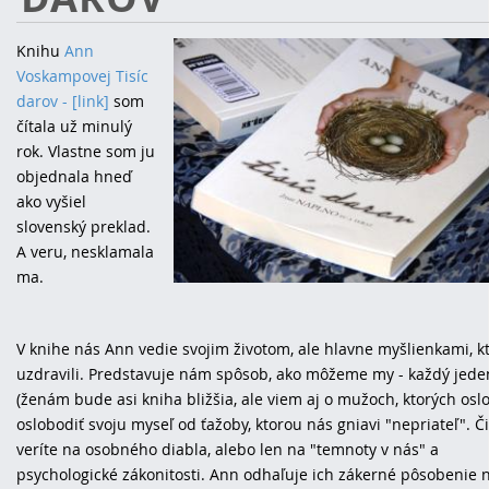
Knihu
Ann
Voskampovej Tisíc
darov - [link]
som
čítala už minulý
rok. Vlastne som ju
objednala hneď
ako vyšiel
slovenský preklad.
A veru, nesklamala
ma.
V knihe nás Ann vedie svojim životom, ale hlavne myšlienkami, kt
uzdravili. Predstavuje nám spôsob, ako môžeme my - každý jede
(ženám bude asi kniha bližšia, ale viem aj o mužoch, ktorých oslov
oslobodiť svoju myseľ od ťažoby, ktorou nás gniavi "nepriateľ". Č
veríte na osobného diabla, alebo len na "temnoty v nás" a
psychologické zákonitosti. Ann odhaľuje ich zákerné pôsobenie 