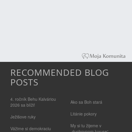
RECOMMENDED BLOG
POSTS
4. ročník Behu Kalváriou
Ako sa Boh stará
2026 sa blíži!
Litánie pokory
Ježišove ruky
My si tu žijeme v
Vážime si demokraciu
„duchovnom luxuse“