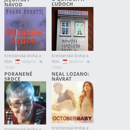
ĽUĎOCH
NÁVOD
(TAKMER) NA
VŠETKO
Kresťanská kniha a
Kresťanská kniha a
film
film
16/06/14
28/05/14
19345
17600
PORANENÉ
NEAL LOZANO:
SRDCE
NÁVRAT
STARŠIEHO
BRATA.
Kresťanská kniha a
Kresťanská kniha a