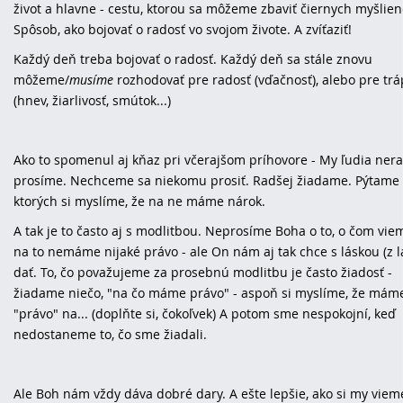
život a hlavne - cestu, ktorou sa môžeme zbaviť čiernych myšlien
Spôsob, ako bojovať o radosť vo svojom živote. A zvíťaziť!
Každý deň treba bojovať o radosť. Každý deň sa stále znovu
môžeme/
musíme
rozhodovať pre radosť (vďačnosť), alebo pre tr
(hnev, žiarlivosť, smútok...)
Ako to spomenul aj kňaz pri včerajšom príhovore - My ľudia nera
prosíme. Nechceme sa niekomu prosiť. Radšej žiadame. Pýtame v
ktorých si myslíme, že na ne máme nárok.
A tak je to často aj s modlitbou. Neprosíme Boha o to, o čom vie
na to nemáme nijaké právo - ale On nám aj tak chce s láskou (z l
dať. To, čo považujeme za prosebnú modlitbu je často žiadosť -
žiadame niečo, "na čo máme právo" - aspoň si myslíme, že mám
"právo" na... (doplňte si, čokoľvek) A potom sme nespokojní, keď
nedostaneme to, čo sme žiadali.
Ale Boh nám vždy dáva dobré dary. A ešte lepšie, ako si my viem