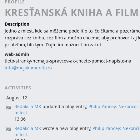
PROFILE
KRESŤANSKÁ KNIHA A FILM
Description
:
Jedno z miest, kde sa môžeme podeliť o to, čo čítame a pozerám
rozpráva cez knihu, cez film a možno chceme, aby prehovoril aj 
priateľom, blízkym. Dajte im možnosť ho začuť.
web-admin
tieto-stranky-nemaju-spravcov-ak-chcete-pomoct-napiste-na
info@mojakomunita.sk
ACTIVITIES
August 12
Redakcia MK
updated a blog entry,
Philip Yancey: Nekončící
milost
.
13:36
Redakcia MK
wrote a new blog entry,
Philip Yancey: Nekončí
milost
.