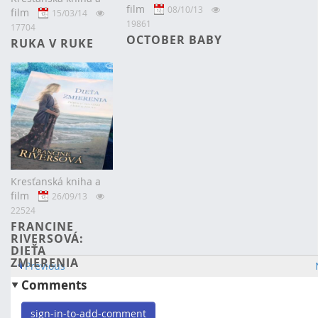
film
08/10/13
film
15/03/14
19861
17704
OCTOBER BABY
RUKA V RUKE
Kresťanská kniha a
film
26/09/13
22524
FRANCINE
RIVERSOVÁ:
DIEŤA
ZMIERENIA
Previous
Comments
sign-in-to-add-comment