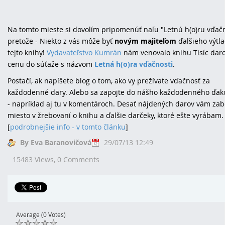
Na tomto mieste si dovolím pripomenúť naľu "Letnú h(o)ru vďačn
pretože - Niekto z vás môže byť
novým majiteľom
ďalšieho výtl
tejto knihy!
Vydavateľstvo Kumrán
nám venovalo knihu Tisíc daro
cenu do súťaže s názvom
Letná h(o)ra vďačnosti
.
Postačí, ak napíšete blog o tom, ako vy prežívate vďačnosť za
každodenné dary. Alebo sa zapojte do nášho každodenného ďak
- napríklad aj tu v komentároch. Desať nájdených darov vám za
miesto v žrebovaní o knihu a ďalšie darčeky, ktoré ešte vyrábam.
[
podrobnejšie info - v tomto článku
]
By Eva Baranovičová
29/07/13 12:49
15483 Views,
0 Comments
Average (0 Votes)