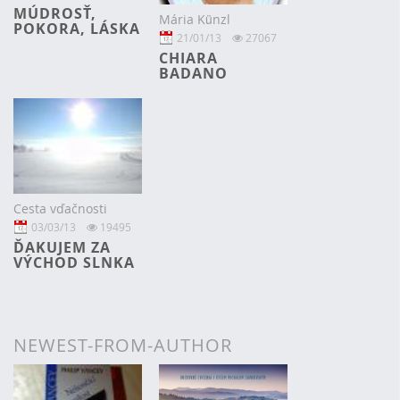
MÚDROSŤ,
Mária Künzl
POKORA, LÁSKA
21/01/13
27067
CHIARA
BADANO
Cesta vďačnosti
03/03/13
19495
ĎAKUJEM ZA
VÝCHOD SLNKA
NEWEST-FROM-AUTHOR