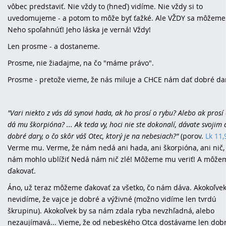
vôbec predstaviť. Nie vždy to (hneď) vidíme. Nie vždy si to
uvedomujeme - a potom to môže byť ťažké. Ale VŽDY sa môžeme
Neho spoľahnúť! Jeho láska je verná! Vždy!
Len prosme - a dostaneme.
Prosme, nie žiadajme, na čo "máme právo".
Prosme - pretože vieme, že nás miluje a CHCE nám dať dobré da
"Vari niekto z vás dá synovi hada, ak ho prosí o rybu? Alebo ak prosí 
dá mu škorpióna? ... Ak teda vy, hoci nie ste dokonalí, dávate svojim
dobré dary, o čo skôr váš Otec, ktorý je na nebesiach?"
(porov.
Lk 11,
Verme mu. Verme, že nám nedá ani hada, ani škorpióna, ani nič,
nám mohlo ublížiť Nedá nám nič zlé! Môžeme mu veriť! A môž
ďakovať.
Áno, už teraz môžeme ďakovať za všetko, čo nám dáva. Akokoľvek
nevidíme, že vajce je dobré a výživné (možno vidíme len tvrdú
škrupinu). Akokoľvek by sa nám zdala ryba nevzhľadná, alebo
nezaujímavá... Vieme, že od nebeského Otca dostávame len dob