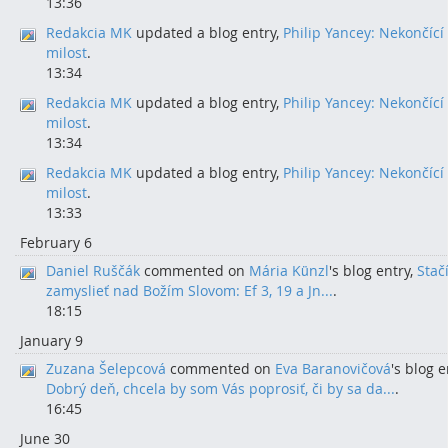
13:36
Redakcia MK
updated a blog entry,
Philip Yancey: Nekončící
milost
.
13:34
Redakcia MK
updated a blog entry,
Philip Yancey: Nekončící
milost
.
13:34
Redakcia MK
updated a blog entry,
Philip Yancey: Nekončící
milost
.
13:33
February 6
Daniel Ruščák
commented on
Mária Künzl
's blog entry,
Stač
zamyslieť nad Božím Slovom: Ef 3, 19 a Jn...
.
18:15
January 9
Zuzana Šelepcová
commented on
Eva Baranovičová
's blog e
Dobrý deň, chcela by som Vás poprosiť, či by sa da...
.
16:45
June 30