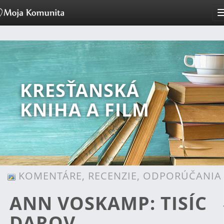
KRESŤANSKÁ
KNIHA A FILM
KOMENTÁRE, RECENZIE, ODPORÚČANIA
ANN VOSKAMP: TISÍC
DAROV