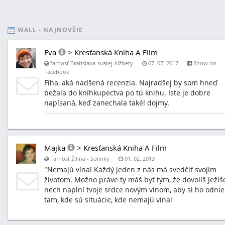
WALL - NAJNOVŠIE
Eva
>
Kresťanská Kniha A Film
farnosť Bratislava-svätej Alžbety
07. 07. 2017
Show on
Facebook
Fíha, aká nadšená recenzia. Najradšej by som hneď
bežala do kníhkupectva po tú knihu. Iste je dobre
napísaná, keď zanechala také! dojmy.
Majka
>
Kresťanská Kniha A Film
Farnosť Žilina - Solinky
01. 02. 2013
"Nemajú vína! Každý jeden z nás má svedčiť svojim
životom. Možno práve ty máš byť tým, že dovolíš Ježišo
nech naplní tvoje srdce novým vínom, aby si ho odnie
tam, kde sú situácie, kde nemajú vína!