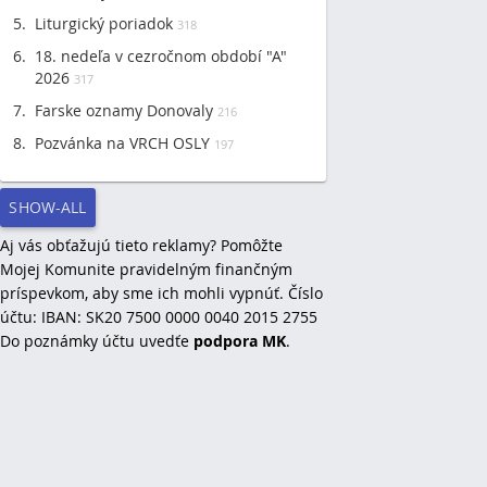
Liturgický poriadok
318
18. nedeľa v cezročnom období "A"
2026
317
Farske oznamy Donovaly
216
Pozvánka na VRCH OSLY
197
SHOW-ALL
Aj vás obťažujú tieto reklamy? Pomôžte
Mojej Komunite pravidelným finančným
príspevkom, aby sme ich mohli vypnúť. Číslo
účtu: IBAN: SK20 7500 0000 0040 2015 2755
Do poznámky účtu uvedťe
podpora MK
.