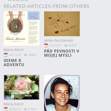
RELATED-ARTICLES-FROM-OTHERS
Janka Guričanová
21/10/13
25597
Mária Künzl
PÁD PEVNOSTI V
MOJEJ MYSLI
26/11/12
18883
IDEME K
ADVENTU
Mária Künzl
26/02/13
21564