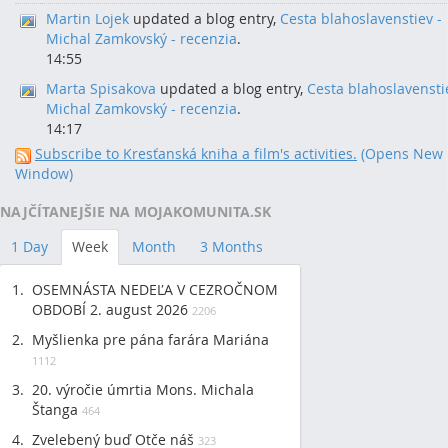
Martin Lojek
updated a blog entry,
Cesta blahoslavenstiev -
Michal Zamkovský - recenzia
.
14:55
Marta Spisakova
updated a blog entry,
Cesta blahoslavensti
Michal Zamkovský - recenzia
.
14:17
Subscribe to Kresťanská kniha a film's activities.
(Opens New
Window)
NAJČÍTANEJŠIE NA MOJAKOMUNITA.SK
1 Day
Week
Month
3 Months
OSEMNÁSTA NEDEĽA V CEZROČNOM
OBDOBÍ 2. august 2026
2206
Myšlienka pre pána farára Mariána
1112
20. výročie úmrtia Mons. Michala
Štanga
464
Zvelebený buď Otče náš
323