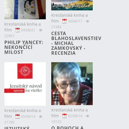
Kresťanská kniha a
film
30/06/17
Kresťanská kniha a
27486
film
04/08/21
CESTA
22967
BLAHOSLAVENSTIEV
PHILIP YANCEY:
- MICHAL
NEKONČÍCÍ
ZAMKOVSKÝ -
MILOST
RECENZIA
Kresťanská kniha a
Kresťanská kniha a
film
02/08/14
film
05/09/14
19153
21780
O BOHOCH A
JEZUITSKÝ