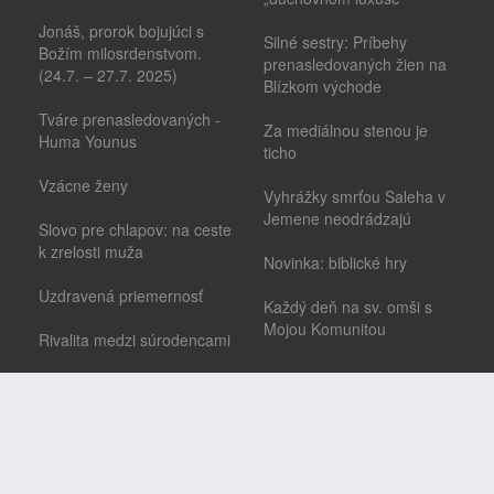
Jonáš, prorok bojujúci s
Silné sestry: Príbehy
Božím milosrdenstvom.
prenasledovaných žien na
(24.7. – 27.7. 2025)
Blízkom východe
Tváre prenasledovaných -
Za mediálnou stenou je
Huma Younus
ticho
Vzácne ženy
Vyhrážky smrťou Saleha v
Jemene neodrádzajú
Slovo pre chlapov: na ceste
k zrelosti muža
Novinka: biblické hry
Uzdravená priemernosť
Každý deň na sv. omši s
Mojou Komunitou
Rivalita medzi súrodencami