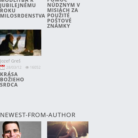
NÚDZNYM V
JUBILEJNÉMU
MISIÁCH ZA
ROKU
POUŽITÉ
MILOSRDENSTVA
POŠTOVÉ
ZNÁMKY
Jozef Greš
28/03/12
16052
KRÁSA
BOŽIEHO
SRDCA
NEWEST-FROM-AUTHOR