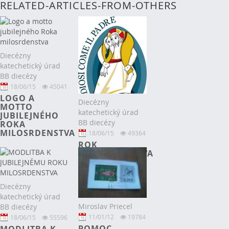
RELATED-ARTICLES-FROM-OTHERS
Diecézny
katechetický úrad
BB diecézy
18/06/15
45041
LOGO A
Diecézny
MOTTO
katechetický úrad
JUBILEJNÉHO
BB diecézy
ROKA
MILOSRDENSTVA
18/06/15
49364
ROK
MILOSRDENSTVA
Diecézny
katechetický úrad
Miroslav Priecel
BB diecézy
11/01/12
19784
18/06/15
55596
POMOC
MODLITBA K