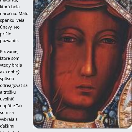
ktorá bola
náročná. Málo
spánku, veľa
únavy. No
prišlo
pozvanie.
Pozvanie,
ktoré som
vtedy brala
ako dobrý
spôsob
odreagovať sa
a trošku
uvoľniť
napätie.Tak
som sa
vybrala s
ďalšími