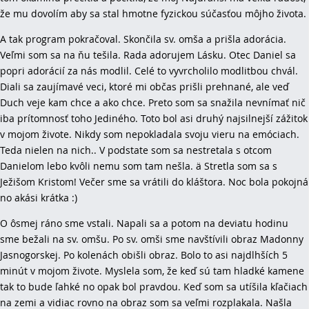
že mu dovolím aby sa stal hmotne fyzickou súčasťou môjho života.
A tak program pokračoval. Skončila sv. omša a prišla adorácia.
Veľmi som sa na ňu tešila. Rada adorujem Lásku. Otec Daniel sa
popri adorácií za nás modlil. Celé to vyvrcholilo modlitbou chvál.
Diali sa zaujímavé veci, ktoré mi občas prišli prehnané, ale veď
Duch veje kam chce a ako chce. Preto som sa snažila nevnímať nič
iba prítomnosť toho Jediného. Toto bol asi druhý najsilnejší zážitok
v mojom živote. Nikdy som nepokladala svoju vieru na emóciach.
Teda nielen na nich.. V podstate som sa nestretala s otcom
Danielom lebo kvôli nemu som tam nešla. ä Stretla som sa s
Ježišom Kristom! Večer sme sa vrátili do kláštora. Noc bola pokojná
no akási krátka :)
O ôsmej ráno sme vstali. Napali sa a potom na deviatu hodinu
sme bežali na sv. omšu. Po sv. omši sme navštívili obraz Madonny
Jasnogorskej. Po kolenách obišli obraz. Bolo to asi najdlhších 5
minút v mojom živote. Myslela som, že keď sú tam hladké kamene
tak to bude ľahké no opak bol pravdou. Keď som sa utíšila kľačiach
na zemi a vidiac rovno na obraz som sa veľmi rozplakala. Našla