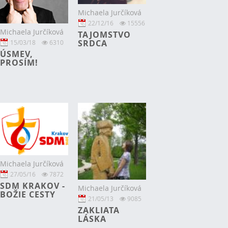
Michaela Jurčíková
22/12/16
15556
Michaela Jurčíková
TAJOMSTVO
SRDCA
15/03/18
6310
ÚSMEV,
PROSÍM!
Michaela Jurčíková
27/05/16
7872
SDM KRAKOV -
Michaela Jurčíková
BOŽIE CESTY
21/05/13
9085
ZAKLIATA
LÁSKA