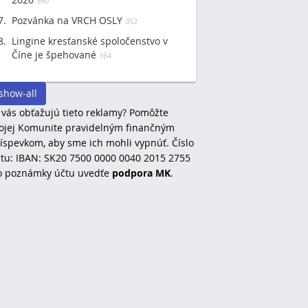
360
Pozvánka na VRCH OSLY
352
Lingine kresťanské spoločenstvo v
Číne je špehované
164
show-all
 vás obťažujú tieto reklamy? Pomôžte
jej Komunite pravidelným finančným
íspevkom, aby sme ich mohli vypnúť. Číslo
tu: IBAN: SK20 7500 0000 0040 2015 2755
o poznámky účtu uvedťe
podpora MK
.