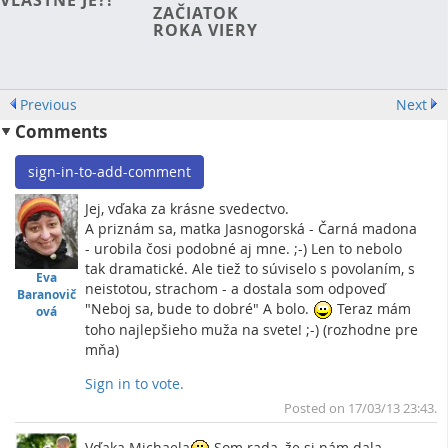
VLASTNE JE?!
ZAČIATOK
ROKA VIERY
Previous
Next
Comments
sign-in-to-add-comment
Jej, vďaka za krásne svedectvo.
A priznám sa, matka Jasnogorská - Čarná madona
- urobila čosi podobné aj mne. ;-) Len to nebolo
tak dramatické. Ale tiež to súviselo s povolaním, s
Eva
neistotou, strachom - a dostala som odpoveď
Baranovič
"Neboj sa, bude to dobré" A bolo.
Teraz mám
ová
toho najlepšieho muža na svete! ;-) (rozhodne pre
mňa)
Sign in to vote.
To
Posted on 17/03/13 23:43.
Vďaka Michaela
Som rada, že si nám dala