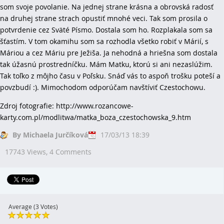
som svoje povolanie. Na jednej strane krásna a obrovská radosť
na druhej strane strach opustiť mnohé veci. Tak som prosila o
potvrdenie cez Sväté Písmo. Dostala som ho. Rozplakala som sa
šťastím. V tom okamihu som sa rozhodla všetko robiť v Márií, s
Máriou a cez Máriu pre Ježiša. Ja nehodná a hriešna som dostala
tak úžasnú prostredníčku. Mám Matku, ktorú si ani nezaslúžim.
Tak toľko z môjho času v Poľsku. Snáď vás to aspoň trošku poteší a
povzbudí :). Mimochodom odporúčam navštíviť Czestochowu.
Zdroj fotografie: http://www.rozancowe-
karty.com.pl/modlitwa/matka_boza_czestochowska_9.htm
By Michaela Jurčíková
17/03/13 18:39
17743 Views,
4 Comments
Average (3 Votes)