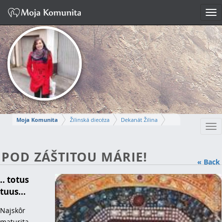
Tog
nav
Moja Komunita
Žilinská diecéza
Dekanát Žilina
Tog
Farnosť Žilina - Vlčince
nav
MICHAELA
POD ZÁŠTITOU MÁRIE!
« Back
Napísať správu
.. totus
tuus...
Najskôr
maturita,