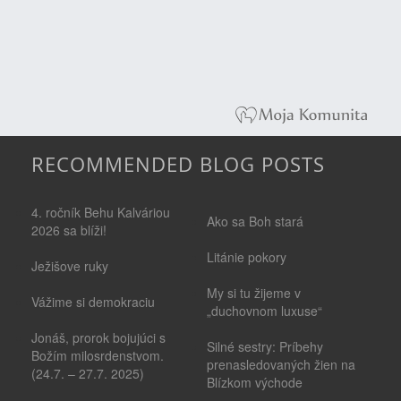
RECOMMENDED BLOG POSTS
4. ročník Behu Kalváriou
Ako sa Boh stará
2026 sa blíži!
Litánie pokory
Ježišove ruky
My si tu žijeme v
Vážime si demokraciu
„duchovnom luxuse“
Jonáš, prorok bojujúci s
Silné sestry: Príbehy
Božím milosrdenstvom.
prenasledovaných žien na
(24.7. – 27.7. 2025)
Blízkom východe