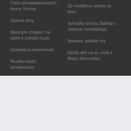
Tváre prenasledovaných -
Za mediálnou stenou je
Huma Younus
ticho
Vzácne ženy
Vyhrážky smrťou Saleha v
Jemene neodrádzajú
Slovo pre chlapov: na
ceste k zrelosti muža
Novinka: biblické hry
Uzdravená priemernosť
Každý deň na sv. omši s
Mojou Komunitou
Rivalita medzi
súrodencami