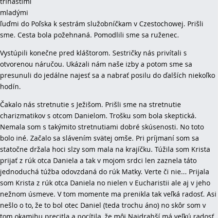
trinástimi
mladými
ľuďmi do Poľska k sestrám služobníčkam v Czestochowej. Prišli
sme. Cesta bola požehnaná. Pomodlili sme sa ruženec.
Vystúpili konečne pred kláštorom. Sestričky nás privítali s
otvorenou náručou. Ukázali nám naše izby a potom sme sa
presunuli do jedálne najesť sa a nabrať posilu do ďalších niekoľko
hodín.
Čakalo nás stretnutie s Ježišom. Prišli sme na stretnutie
charizmatikov s otcom Danielom. Trošku som bola skeptická.
Nemala som s takýmito stretnutiami dobré skúsenosti. No toto
bolo iné. Začalo sa slávením svätej omše. Pri príjmaní som sa
statočne držala hoci slzy som mala na krajíčku. Túžila som Krista
prijať z rúk otca Daniela a tak v mojom srdci len zaznela táto
jednoduchá túžba odovzdaná do rúk Matky. Verte či nie... Prijala
som Krista z rúk otca Daniela no nielen v Eucharistii ale aj v jeho
nežnom úsmeve. V tom momente ma prenikla tak veľká radosť. Asi
nešlo o to, že to bol otec Daniel (teda trochu áno) no skôr som v
tom okamihu precitla a pocítila, že môj Najdrahší má veľkú radosť,