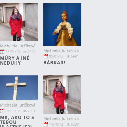
Michaela Jurčíková
Michaela Jurčíková
15/01/13
7337
05/01/13
6991
MÚRY A INÉ
BÁBKAR!
NEDUHY
Michaela Jurčíková
01/11/12
7501
MK, AKO TO S
Michaela Jurčíková
TEBOU
14/10/12
6230