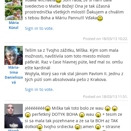
svedectvo o Matke Božej! Ona je tak úžasná
prostredníčka všetkých milostí! Ďakujem a chválim
s tebou Boha a Máriu Pannu!!! Vďaka
Mária
Künzl
Sign in to vote.
To
Posted on 18/03/13 10:22.
Teším sa z Tvojho zážitku, Míška. Kým som mala
možnosti, navštívila som toto miesto milosti
päťkrát. Raz v čase hlavnej púte, keď mal sv. omšu
ešte kardinál
Mária-
Irma
Wojtyla, ktorý sao rok stal Jánom Pavlom II. Jednu z
Danieliszo
tých pútí som absolvovala pešo z Krakova.
vá
Sign in to vote.
To
Posted on 18/03/13 11:51.
jéééééééé
Miška tak toto bolo ze wau
perfetkný DOTYK BOHA
wau
+ tesim ze
si sa mala tak pozehnane a ze sa ta BOH az TAK
dotkol
tvojho srdiecka
) amen
+ strasne
Marek