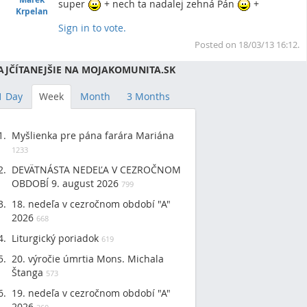
super
+ nech ta nadalej zehná Pán
+
Krpelan
Sign in to vote.
To
Posted on 18/03/13 16:12.
AJČÍTANEJŠIE NA MOJAKOMUNITA.SK
1 Day
Week
Month
3 Months
Myšlienka pre pána farára Mariána
1233
DEVÄTNÁSTA NEDEĽA V CEZROČNOM
OBDOBÍ 9. august 2026
799
18. nedeľa v cezročnom období "A"
2026
668
Liturgický poriadok
619
20. výročie úmrtia Mons. Michala
Štanga
573
19. nedeľa v cezročnom období "A"
2026